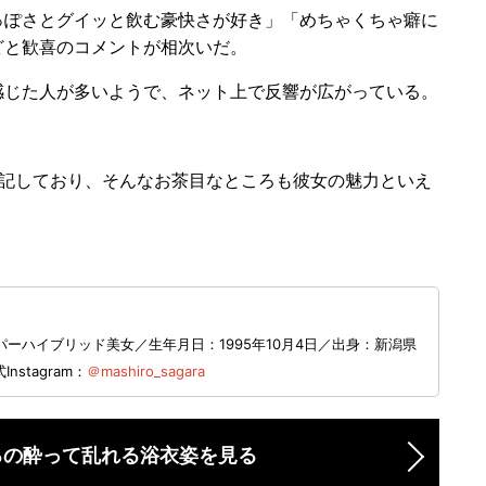
ぽさとグイッと飲む豪快さが好き」「めちゃくちゃ癖に
どと歓喜のコメントが相次いだ。
じた人が多いようで、ネット上で反響が広がっている。
記しており、そんなお茶目なところも彼女の魅力といえ
ーハイブリッド美女／生年月日：1995年10月4日／出身：新潟県
Instagram：
＠mashiro_sagara
ろの酔って乱れる浴衣姿を見る