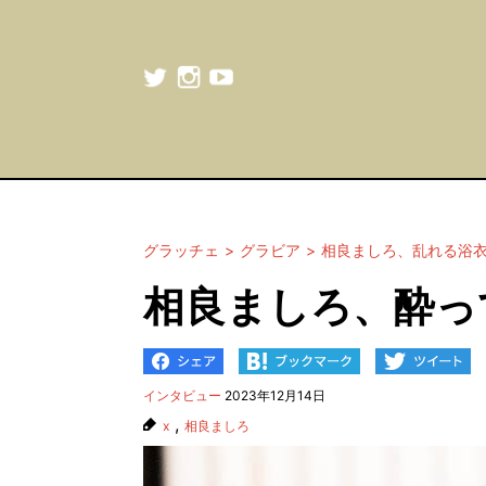
グラッチェ
グラビア
相良ましろ、乱れる浴
相良ましろ、酔っ
インタビュー
2023年12月14日
,
x
相良ましろ