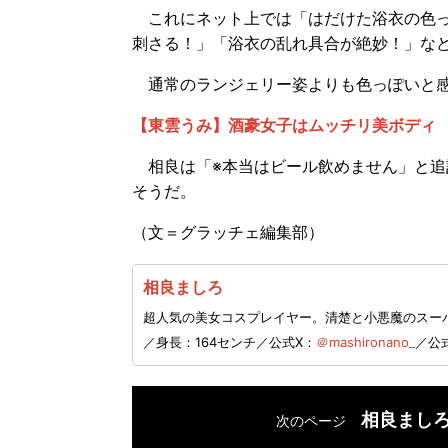
これにネット上では「はだけた浴衣の色っ
刺さる！」「浴衣の乱れ具合が絶妙！」な
通常のランジェリー姿よりも色っぽいと感
【東雲うみ】酒豪女子はムッチリ美ボディ
相良は「※本当はビール飲めません」と追
そうだ。
（文＝グラッチェ編集部）
相良ましろ
超人気の美女コスプレイヤー。清楚と小悪魔のスーパ
／身長：164センチ／公式X：
＠mashironano_
／公式
相良まし
次のページ