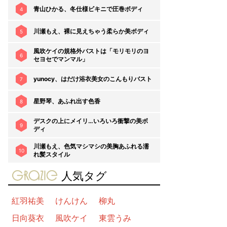
青山ひかる、冬仕様ビキニで圧巻ボディ
4
川瀬もえ、裸に見えちゃう柔らか美ボディ
5
風吹ケイの規格外バストは「モリモリのヨ
6
セヨセでマンマル」
yunocy、はだけ浴衣美女のこんもりバスト
7
星野琴、あふれ出す色香
8
デスクの上にメイリ…いろいろ衝撃の美ボ
9
ディ
川瀬もえ、色気マシマシの美胸あふれる濡
10
れ髪スタイル
gravure-grazie
人気タグ
紅羽祐美
けんけん
柳丸
日向葵衣
風吹ケイ
東雲うみ