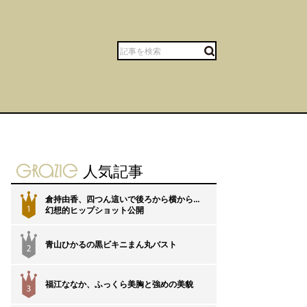
gravure-grazie
人気記事
倉持由香、四つん這いで後ろから横から…
1
幻想的ヒップショット公開
青山ひかるの黒ビキニまん丸バスト
2
福江ななか、ふっくら美胸と強めの美貌
3