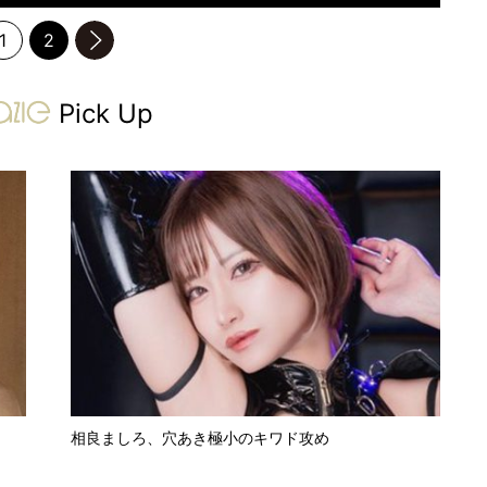
1
2
のページへ
gravure-grazie
Pick Up
相良ましろ、穴あき極小のキワド攻め