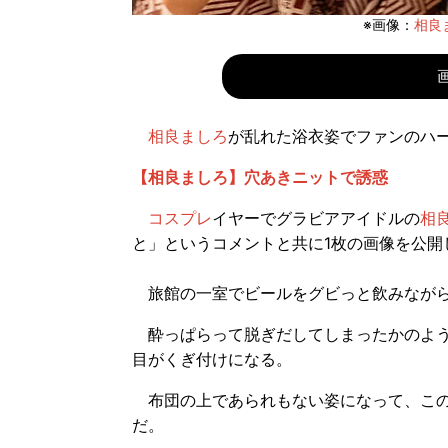
※画像：
相良ま
相良ましろ
が乱れた浴衣姿でファンのハ
【相良ましろ】穴あきニットで誘惑
コスプレ
イヤーでグラビアアイドルの
相
と」というコメントと共に1枚の画像を公開
旅館の一室でビールをグビっと飲みながら
酔っぱらって脱ぎだしてしまったかのよう
目がくぎ付けになる。
布団の上であられもない姿になって、この
だ。