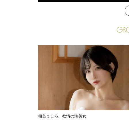
次
相良ましろ、欲情の泡美女