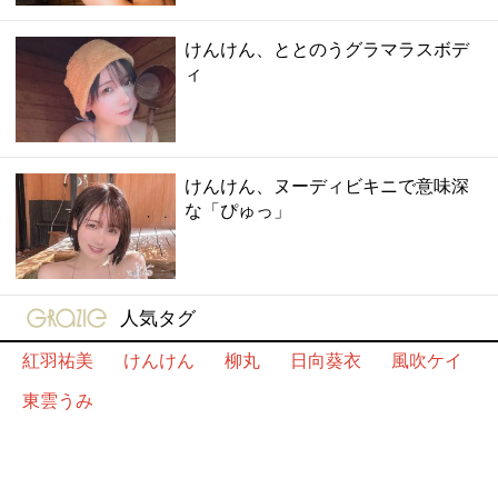
けんけん、ととのうグラマラスボデ
ィ
けんけん、ヌーディビキニで意味深
な「ぴゅっ」
gravure-grazie
人気タグ
紅羽祐美
けんけん
柳丸
日向葵衣
風吹ケイ
東雲うみ