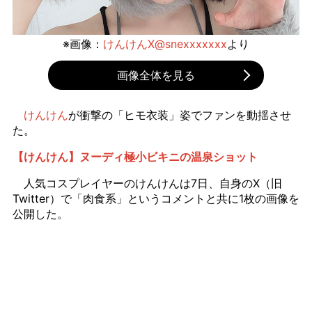
※画像：
けんけんX@snexxxxxxx
より
画像全体を見る
けんけん
が衝撃の「ヒモ衣装」姿でファンを動揺させ
た。
【けんけん】ヌーディ極小ビキニの温泉ショット
人気コスプレイヤーのけんけんは7日、自身のX（旧
Twitter）で「肉食系」というコメントと共に1枚の画像を
公開した。