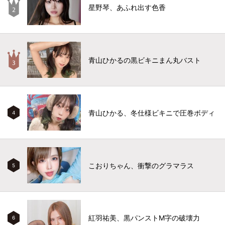
星野琴、あふれ出す色香
青山ひかるの黒ビキニまん丸バスト
青山ひかる、冬仕様ビキニで圧巻ボディ
4
こおりちゃん、衝撃のグラマラス
5
紅羽祐美、黒パンストM字の破壊力
6