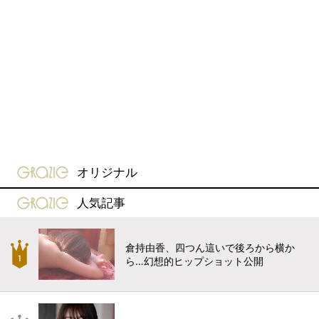
gravure-grazie
オリジナル
gravure-grazie
人気記事
倉持由香、四つん這いで後ろから横か
ら…幻想的ヒップショット公開