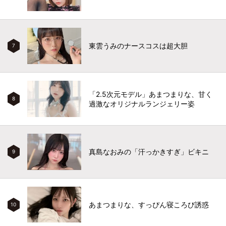
東雲うみのナースコスは超大胆
7
「2.5次元モデル」あまつまりな、甘く
8
過激なオリジナルランジェリー姿
真島なおみの「汗っかきすぎ」ビキニ
9
あまつまりな、すっぴん寝ころび誘惑
10