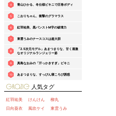
青山ひかる、冬仕様ビキニで圧巻ボディ
4
こおりちゃん、衝撃のグラマラス
5
紅羽祐美、黒パンストM字の破壊力
6
東雲うみのナースコスは超大胆
7
「2.5次元モデル」あまつまりな、甘く過激
8
なオリジナルランジェリー姿
真島なおみの「汗っかきすぎ」ビキニ
9
あまつまりな、すっぴん寝ころび誘惑
10
gravure-grazie
人気タグ
紅羽祐美
けんけん
柳丸
日向葵衣
風吹ケイ
東雲うみ