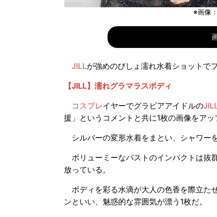
※画像
JILL
が強めのびしょ濡れ水着ショットで
【JILL】濡れグラマラスボディ
コスプレ
イヤーでグラビアアイドルの
JIL
援」というコメントと共に1枚の画像をアッ
シルバーの変形水着をまとい、シャワーを
ボリューミーなバストのインパクトは抜群
放っている。
ボディを彩る水滴が大人の色香を際立たせ
ンといい、魅惑的な雰囲気が漂う1枚だ。