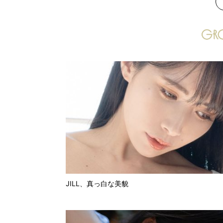
次
JILL、真っ白な美貌