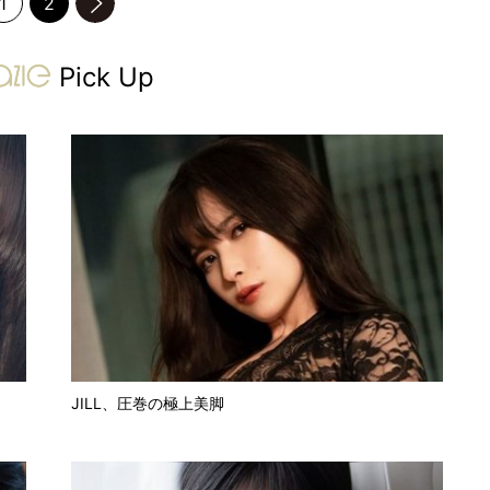
1
2
のページへ
gravure-grazie
Pick Up
JILL、圧巻の極上美脚