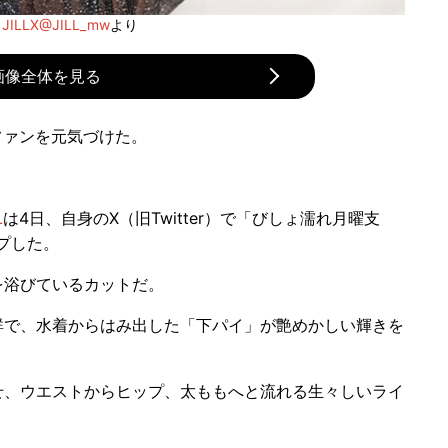
：
JILLX@JILL_mw
より
画像全体を見る
ファンを元気づけた。
L
は4日、自身のX（旧Twitter）で「びしょ濡れ月曜支
プした。
浴びているカットだ。
で、水着からはみ出した「下パイ」が艶めかしい輝きを
、ウエストからヒップ、太ももへと流れる生々しいライ