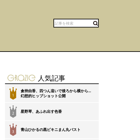
gravure-grazie
人気記事
倉持由香、四つん這いで後ろから横から…
1
幻想的ヒップショット公開
星野琴、あふれ出す色香
2
青山ひかるの黒ビキニまん丸バスト
3