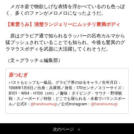
メガネ姿で物欲しげな表情を浮かべているのも色っぽ
く、多くのファンがメロメロになったようだ。
【東雲うみ】清楚ランジェリーにムッチリ豊満ボディ
原はグラビア通で知られるラッパーの呂布カルマから
猛プッシュされていることでも知られ、今後も驚異のグ
ラマラスボディを武器に大活躍してくれそうだ。
（文＝グラッチェ編集部）
原つむぎ
バストもヒップも一級品。グラビア界のゆるキャラ／生年月日：
1998年1月6日／出身：兵庫県／身長：170センチ／スリーサイズ：
B101・W64・H100（cm）／趣味：ダイビング・サウナ・野球観
戦・スノーボード／特技：どこでも寝られる・水着でバランスボー
ル／公式X：
@haratsumugi
／公式Instagram：
@haratsumugi
次のページ