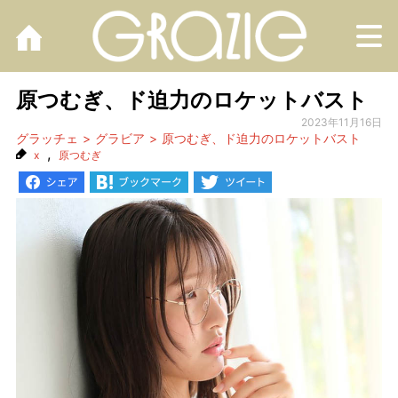
M
原つむぎ、ド迫力のロケットバスト
2023年11月16日
グラッチェ
グラビア
原つむぎ、ド迫力のロケットバスト
,
x
原つむぎ