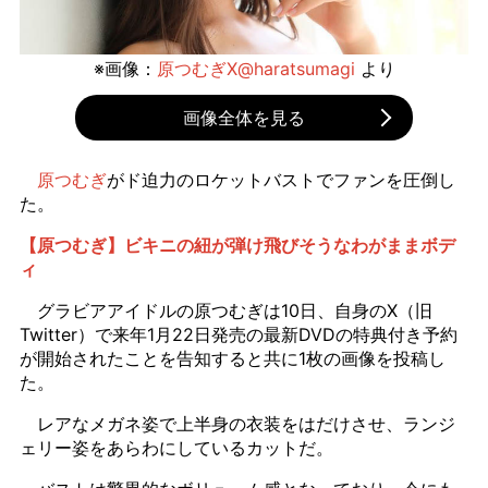
※画像：
原つむぎX@haratsumagi
より
画像全体を見る
原つむぎ
がド迫力のロケットバストでファンを圧倒し
た。
【原つむぎ】ビキニの紐が弾け飛びそうなわがままボデ
ィ
グラビアアイドルの原つむぎは10日、自身のX（旧
Twitter）で来年1月22日発売の最新DVDの特典付き予約
が開始されたことを告知すると共に1枚の画像を投稿し
た。
レアなメガネ姿で上半身の衣装をはだけさせ、ランジ
ェリー姿をあらわにしているカットだ。