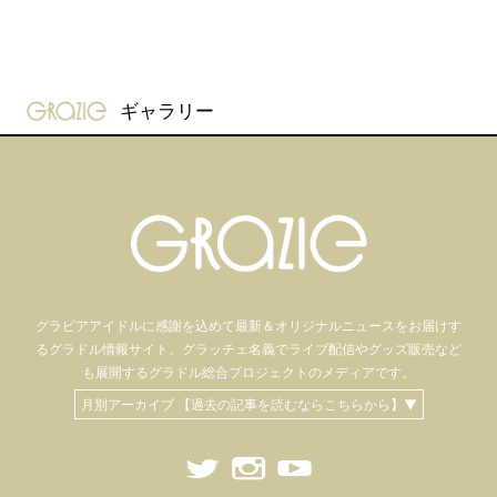
gravure-grazie
ギャラリー
グラビアアイドル
に感謝を込めて
最新＆オリジナルニュースをお届けす
るグラドル情報サイト。
グラッチェ名義で
ライブ配信や
グッズ販売など
も
展開するグラドル総合プロジェクトのメディアです。
月別アーカイブ 【過去の記事を読むならこちらから】▼