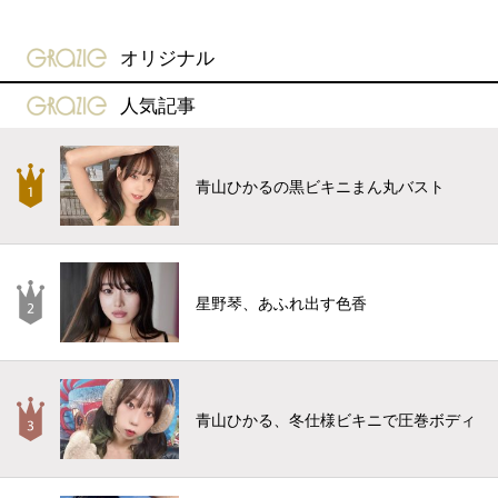
gravure-grazie
オリジナル
gravure-grazie
人気記事
青山ひかるの黒ビキニまん丸バスト
星野琴、あふれ出す色香
青山ひかる、冬仕様ビキニで圧巻ボディ