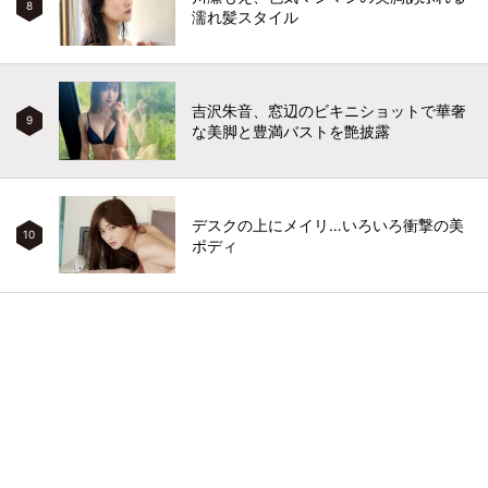
8
濡れ髪スタイル
吉沢朱音、窓辺のビキニショットで華奢
9
な美脚と豊満バストを艶披露
デスクの上にメイリ…いろいろ衝撃の美
10
ボディ