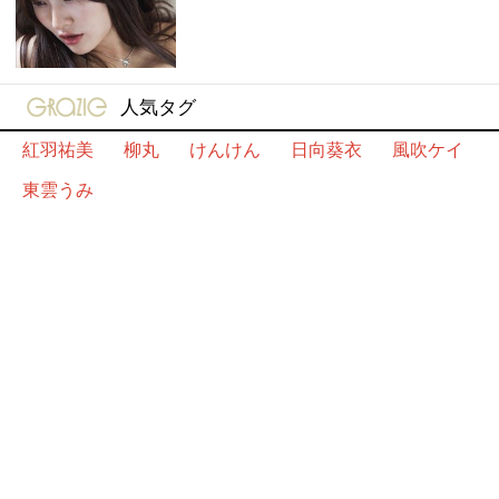
gravure-grazie
人気タグ
紅羽祐美
柳丸
けんけん
日向葵衣
風吹ケイ
東雲うみ