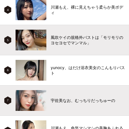
川瀬もえ、裸に見えちゃう柔らか美ボデ
4
ィ
風吹ケイの規格外バストは「モリモリの
5
ヨセヨセでマンマル」
yunocy、はだけ浴衣美女のこんもりバス
6
ト
宇佐美なお、むっちりだっちゅーの
7
川瀬もえ、色気マシマシの美胸あふれる