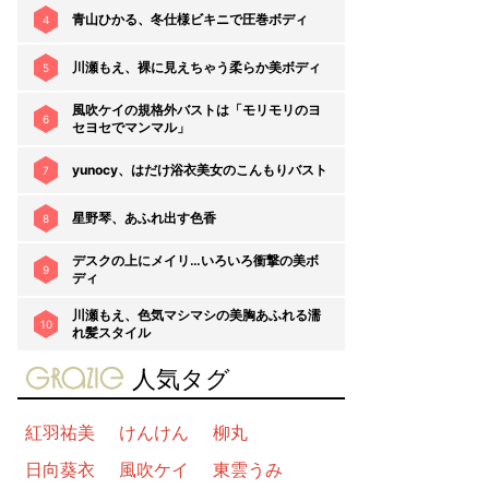
青山ひかる、冬仕様ビキニで圧巻ボディ
4
川瀬もえ、裸に見えちゃう柔らか美ボディ
5
風吹ケイの規格外バストは「モリモリのヨ
6
セヨセでマンマル」
yunocy、はだけ浴衣美女のこんもりバスト
7
星野琴、あふれ出す色香
8
デスクの上にメイリ…いろいろ衝撃の美ボ
9
ディ
川瀬もえ、色気マシマシの美胸あふれる濡
10
れ髪スタイル
gravure-grazie
人気タグ
紅羽祐美
けんけん
柳丸
日向葵衣
風吹ケイ
東雲うみ