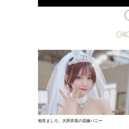
次
相良ましろ、大胆衣装の花嫁バニー