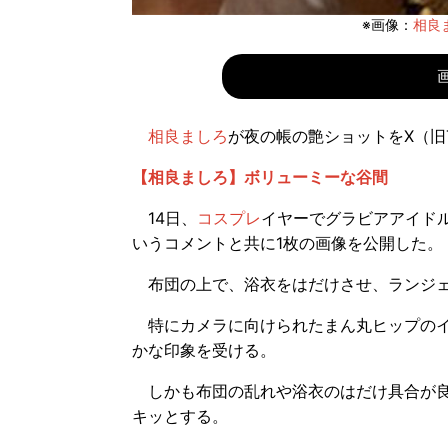
※画像：
相良ま
相良ましろ
が夜の帳の艶ショットをX（旧T
【相良ましろ】ボリューミーな谷間
14日、
コスプレ
イヤーでグラビアアイド
いうコメントと共に1枚の画像を公開した。
布団の上で、浴衣をはだけさせ、ランジェ
特にカメラに向けられたまん丸ヒップのイ
かな印象を受ける。
しかも布団の乱れや浴衣のはだけ具合が良
キッとする。