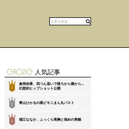
gravure-grazie
人気記事
倉持由香、四つん這いで後ろから横から…
1
幻想的ヒップショット公開
青山ひかるの黒ビキニまん丸バスト
2
福江ななか、ふっくら美胸と強めの美貌
3