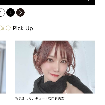
1
2
のページへ
gravure-grazie
Pick Up
相良ましろ、キュートな肉食美女