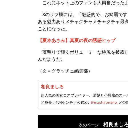
これにネット上のファンも大興奮だったよ
Xのリプ欄には、「魅惑的で、お綺麗です
ある魅力ありメチャクチャメチャクチャ最
ことになった。
【夏本あさみ】真夏の夜の誘惑ヒップ
薄明りで輝くボリューミーな桃尻を披露し
んだようだ。
（文＝グラッチェ編集部）
相良ましろ
超人気の美女コスプレイヤー。清楚と小悪魔のスーパ
／身長：164センチ／公式X：
＠mashironano_
／公式
相良まし
次のページ