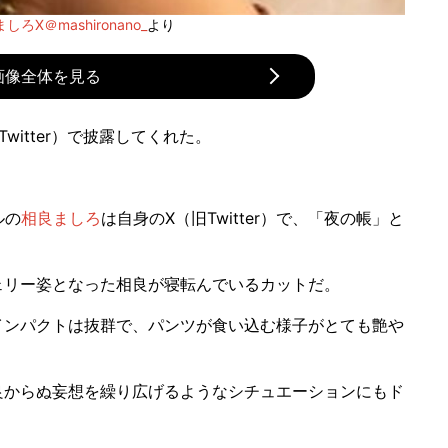
しろX＠mashironano_
より
画像全体を見る
witter）で披露してくれた。
ルの
相良ましろ
は自身のX（旧Twitter）で、「夜の帳」と
リー姿となった相良が寝転んでいるカットだ。
ンパクトは抜群で、パンツが食い込む様子がとても艶や
からぬ妄想を繰り広げるようなシチュエーションにもド