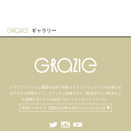
gravure-grazie
ギャラリー
グラビアアイドル
に感謝を込めて
最新＆オリジナルニュースをお届けす
るグラドル情報サイト。
グラッチェ名義で
ライブ配信や
グッズ販売など
も
展開するグラドル総合プロジェクトのメディアです。
月別アーカイブ 【過去の記事を読むならこちらから】▼