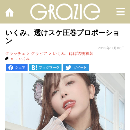
M
いくみ、透けスケ圧巻プロポーショ
ン
2023年11月06日
グラッチェ
グラビア
いくみ、ほぼ透明衣装
,
x
いくみ