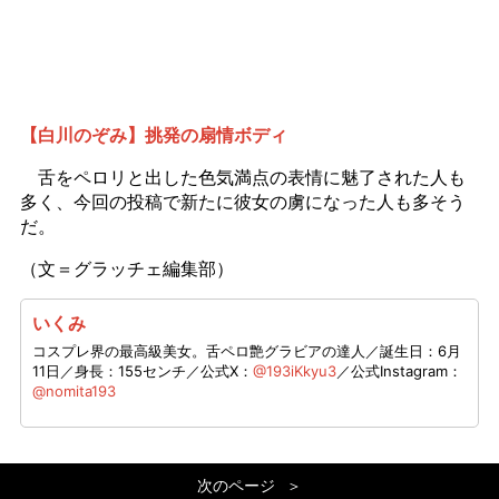
【白川のぞみ】挑発の扇情ボディ
舌をペロリと出した色気満点の表情に魅了された人も
多く、今回の投稿で新たに彼女の虜になった人も多そう
だ。
（文＝グラッチェ編集部）
いくみ
コスプレ界の最高級美女。舌ペロ艶グラビアの達人／誕生日：6月
11日／身長：155センチ／公式X：
@193iKkyu3
／公式Instagram：
@nomita193
次のページ