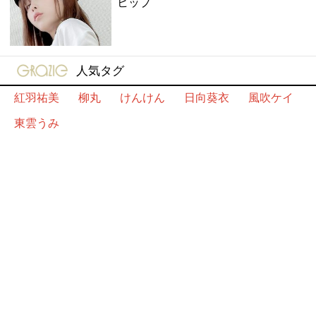
ヒップ
gravure-grazie
人気タグ
紅羽祐美
柳丸
けんけん
日向葵衣
風吹ケイ
東雲うみ