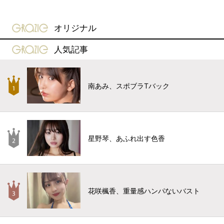
gravure-grazie
オリジナル
gravure-grazie
人気記事
南あみ、スポブラTバック
星野琴、あふれ出す色香
花咲楓香、重量感ハンパないバスト