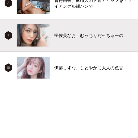
倉持由香、尻職人のド迫力ヒップをトラ
8
イアングル紐パンで
宇佐美なお、むっちりだっちゅーの
9
伊藤しずな、しとやかに大人の色香
10