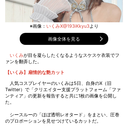
※画像：
いくみX@193iKkyu3
より
画像全体を見る
いくみ
が目を凝らしたくなるようなスケスケ衣装でフ
ァンを翻弄した。
【いくみ】扇情的な艶カット
人気コスプレイヤーのいくみは5日、自身のX（旧
Twitter）で「クリエイター支援プラットフォーム「ファ
ンティア」の更新を報告すると共に1枚の画像を公開し
た。
シースルーの「ほぼ透明レオタード」をまとい、圧巻
のプロポーションを見せつけているカットだ。