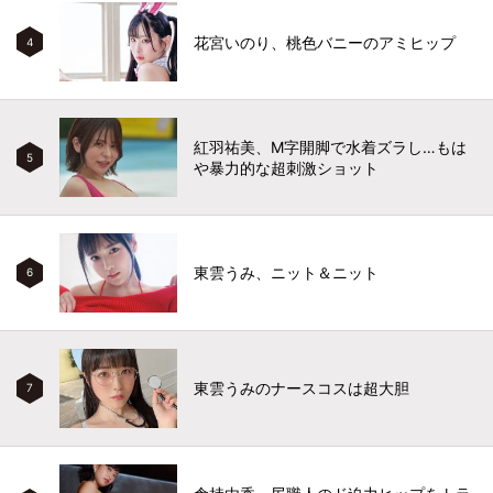
花宮いのり、桃色バニーのアミヒップ
4
紅羽祐美、M字開脚で水着ズラし…もは
5
や暴力的な超刺激ショット
東雲うみ、ニット＆ニット
6
東雲うみのナースコスは超大胆
7