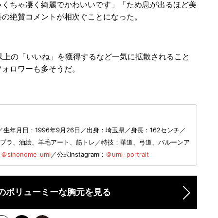
くちゃ凄く綺麗でかわいいです」「ため息が出るほど美
喜の絶賛コメントが相次ぐことになった。
以上の「いいね」を獲得するなど一気に拡散されること
フォロワーも多そうだ。
年月日：1996年9月26日／出身：埼玉県／​身長：162センチ／
味：ガンプラ、油絵、羊毛アート、筋トレ／特技：華道、弓道、バルーンア
：
＠sinonome_umi
／公式Instagram：
＠umi_portrait
のボリューミーな胸元を見る