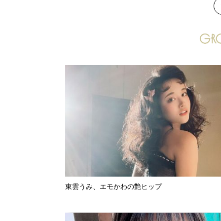
次
東雲うみ、エモかわの艶ヒップ