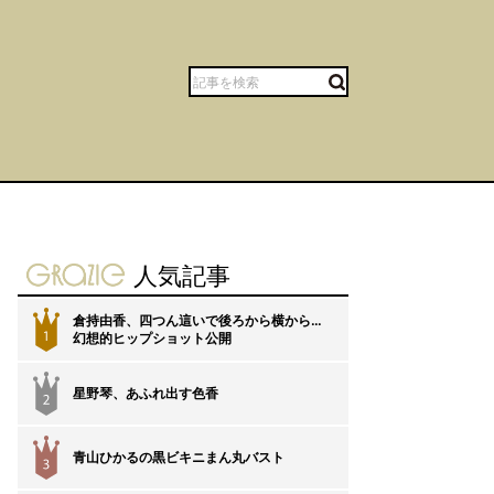
gravure-grazie
人気記事
倉持由香、四つん這いで後ろから横から…
1
幻想的ヒップショット公開
星野琴、あふれ出す色香
2
青山ひかるの黒ビキニまん丸バスト
3