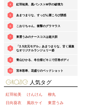
紅羽祐美、黒パンストM字の破壊力
4
あまつまりな、すっぴん寝ころび誘惑
5
こおりちゃん、衝撃のグラマラス
6
東雲うみのナースコスは超大胆
7
「2.5次元モデル」あまつまりな、甘く過激
8
なオリジナルランジェリー姿
青山ひかる、冬仕様ビキニで圧巻ボディ
9
宮本彩希、花盛りのベッドショット
10
gravure-grazie
人気タグ
紅羽祐美
けんけん
柳丸
日向葵衣
風吹ケイ
東雲うみ