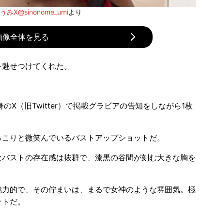
みX@sinonome_umi
より
画像全体を見る
を魅せつけてくれた。
身のX（旧Twitter）で掲載グラビアの告知をしながら1枚
こりと微笑んでいるバストアップショットだ。
バストの存在感は抜群で、漆黒の谷間が刻む大きな胸を
力的で、その佇まいは、まるで女神のような雰囲気。極
ットだ。