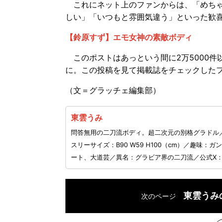
これにネット上のファンからは、「めちゃ
しい」「いつもと雰囲気違う」といった歓
【鈴原すず】エモ女神の素敵ボディ
このポストはあっという間に2万5000件
に。この投稿を見て掲載誌をチェックした
（文＝グラッチェ編集部）
東雲うみ
問答無用の二刀流ボディ。超二次元の別格グラドル／生
スリーサイズ：B90 W59 H100（cm）／趣
ート、大道芸／異名：グラビア界の二刀流／公式X
東雲うみ
次のページ