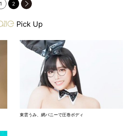
1
2
のページへ
gravure-grazie
Pick Up
東雲うみ、網バニーで圧巻ボディ