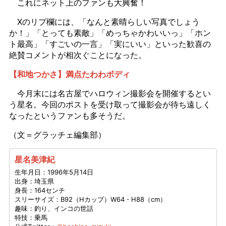
これにネット上のファンも大興奮！
Xのリプ欄には、「なんと素晴らしい写真でしょう
か！」「とっても素敵」「めっちゃかわいいっ」「ホン
ト最高」「すごいの一言」「実にいい」といった歓喜の
絶賛コメントが相次ぐことになった。
【和地つかさ】満点たわわボディ
今月末には名古屋でハロウィン撮影会を開催するとい
う星名。今回のポストを受け取って撮影会が待ち遠しく
なったというファンも多そうだ。
（文＝グラッチェ編集部）
星名美津紀
生年月日：1996年5月14日
出身：埼玉県
身長：164センチ
スリーサイズ：B92（Hカップ）W64・H88（cm）
趣味：釣り、インコの世話
特技：乗馬