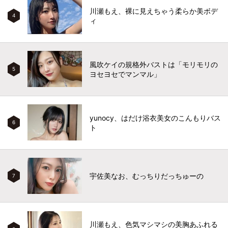
川瀬もえ、裸に見えちゃう柔らか美ボデ
4
ィ
風吹ケイの規格外バストは「モリモリの
5
ヨセヨセでマンマル」
yunocy、はだけ浴衣美女のこんもりバス
6
ト
宇佐美なお、むっちりだっちゅーの
7
川瀬もえ、色気マシマシの美胸あふれる