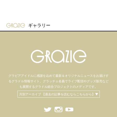
gravure-grazie
ギャラリー
グラビアアイドル
に感謝を込めて
最新＆オリジナルニュースをお届けす
るグラドル情報サイト。
グラッチェ名義で
ライブ配信や
グッズ販売など
も
展開するグラドル総合プロジェクトのメディアです。
月別アーカイブ 【過去の記事を読むならこちらから】▼