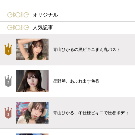
gravure-grazie
オリジナル
gravure-grazie
人気記事
青山ひかるの黒ビキニまん丸バスト
星野琴、あふれ出す色香
青山ひかる、冬仕様ビキニで圧巻ボディ