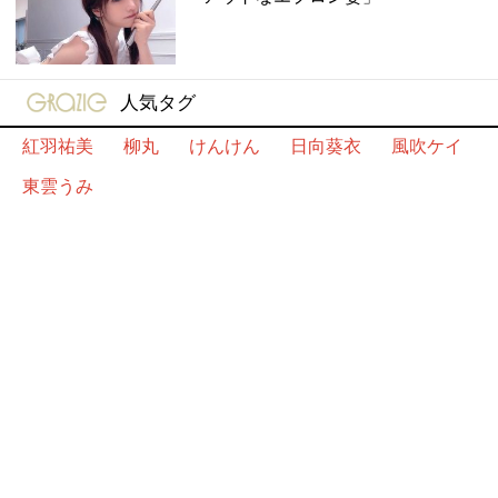
gravure-grazie
人気タグ
紅羽祐美
柳丸
けんけん
日向葵衣
風吹ケイ
東雲うみ