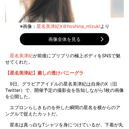
※画像：
星名美津紀X＠hoshina_mizuki
より
画像全体を見る
星名美津紀
が前後にプリプリの極上ボディをSNSで魅
せてくれた。
【星名美津紀】癒しの透けバニーグラ
9日、グラビアアイドルの星名美津紀は自身のX（旧
Twitter）で、開催予定の撮影会を告知しながら1枚の画像
を公開した。
エプロンらしきものを外した瞬間の星名を横からのア
ングルで捉えたカットだ。
星名は真っ白なTシャツを身につけているが、下着が丸