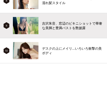
8
濡れ髪スタイル
吉沢朱音、窓辺のビキニショットで華奢
9
な美脚と豊満バストを艶披露
デスクの上にメイリ…いろいろ衝撃の美
10
ボディ