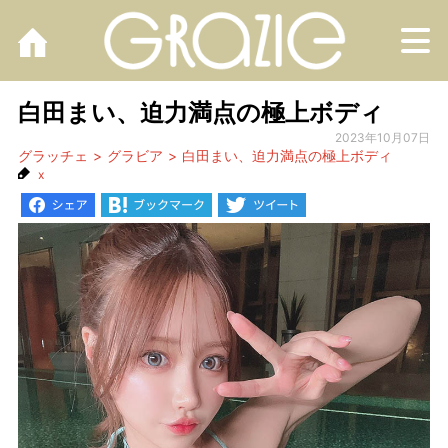
M
白田まい、迫力満点の極上ボディ
2023年10月07日
グラッチェ
グラビア
白田まい、迫力満点の極上ボディ
x