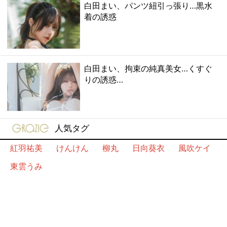
白田まい、パンツ紐引っ張り…黒水
着の誘惑
白田まい、拘束の純真美女…くすぐ
りの誘惑…
gravure-grazie
人気タグ
紅羽祐美
けんけん
柳丸
日向葵衣
風吹ケイ
東雲うみ