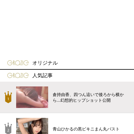
gravure-grazie
オリジナル
gravure-grazie
人気記事
倉持由香、四つん這いで後ろから横か
ら…幻想的ヒップショット公開
青山ひかるの黒ビキニまん丸バスト