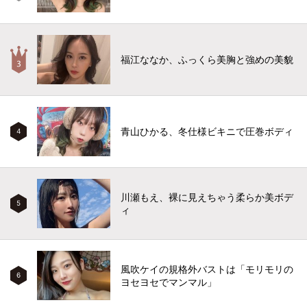
福江ななか、ふっくら美胸と強めの美貌
青山ひかる、冬仕様ビキニで圧巻ボディ
4
川瀬もえ、裸に見えちゃう柔らか美ボデ
5
ィ
風吹ケイの規格外バストは「モリモリの
6
ヨセヨセでマンマル」