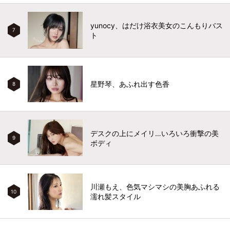
yunocy、はだけ浴衣美女のこんもりバス
7
ト
星野琴、あふれ出す色香
8
デスクの上にメイリ…いろいろ衝撃の美
9
ボディ
川瀬もえ、色気マシマシの美胸あふれる
10
濡れ髪スタイル