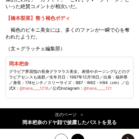
いった絶賛コメントが相次いだ。
【橋本梨菜】整う褐色ボディ
褐色のビキニ美女には、多くのファンが一瞬で心を奪
われたようだ。
（文＝グラッチェ編集部）
岡本杷奈
グラビア界屈指の長身グラマラス美女。表情やポージングなどのグ
ラビアセンスも抜群／生年月日：1997年12月16日／出身：福井県
／身長：174センチ／スリーサイズ：B87・W62・H94（cm）／公
式X：
@hana____1216
／公式Instagram：
@hana_____121
次のページ
岡本杷奈のドヤ顔で披露したバストを見る