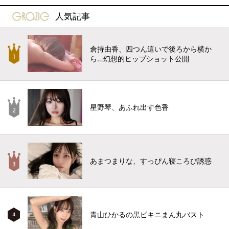
gravure-grazie
人気記事
倉持由香、四つん這いで後ろから横か
ら…幻想的ヒップショット公開
星野琴、あふれ出す色香
あまつまりな、すっぴん寝ころび誘惑
青山ひかるの黒ビキニまん丸バスト
4