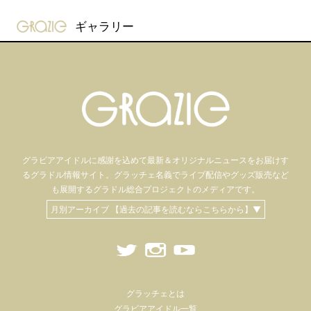
gravure-grazie
ギャラリー
グラビアアイドル
に感謝を込めて
最新＆オリジナルニュースをお届けす
るグラドル情報サイト。
グラッチェ名義で
ライブ配信や
グッズ販売など
も
展開するグラドル総合プロジェクトのメディアです。
月別アーカイブ 【過去の記事を読むならこちらから】▼
グラッチェとは
グラビアアイドル一覧