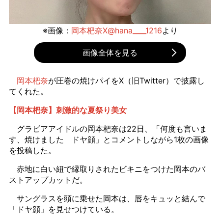
※画像：
岡本杷奈X@hana____1216
より
画像全体を見る
岡本杷奈
が圧巻の焼けパイをX（旧Twitter）で披露し
てくれた。
【岡本杷奈】刺激的な夏祭り美女
グラビアアイドルの岡本杷奈は22日、「何度も言いま
す、焼けました ドヤ顔」とコメントしながら1枚の画像
を投稿した。
赤地に白い紐で縁取りされたビキニをつけた岡本のバ
ストアップカットだ。
サングラスを頭に乗せた岡本は、唇をキュッと結んで
「ドヤ顔」を見せつけている。