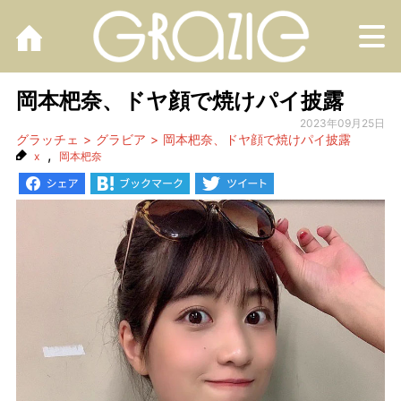
M
岡本杷奈、ドヤ顔で焼けパイ披露
2023年09月25日
グラッチェ
グラビア
岡本杷奈、ドヤ顔で焼けパイ披露
,
x
岡本杷奈