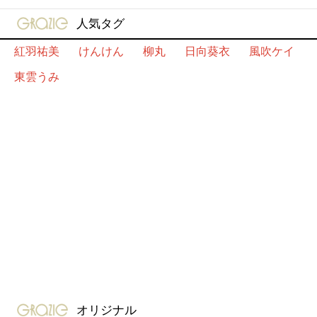
gravure-grazie
人気タグ
紅羽祐美
けんけん
柳丸
日向葵衣
風吹ケイ
東雲うみ
gravure-grazie
オリジナル