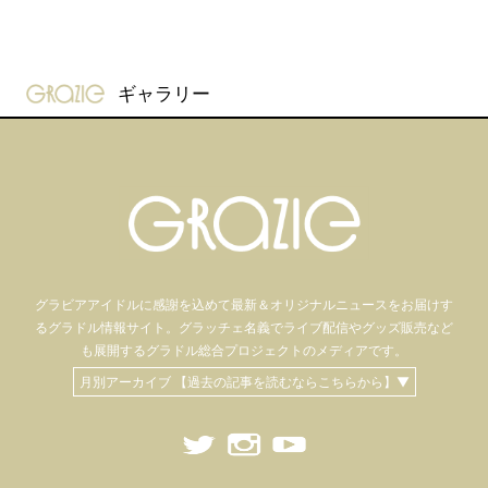
gravure-grazie
ギャラリー
グラビアアイドル
に感謝を込めて
最新＆オリジナルニュースをお届けす
るグラドル情報サイト。
グラッチェ名義で
ライブ配信や
グッズ販売など
も
展開するグラドル総合プロジェクトのメディアです。
月別アーカイブ 【過去の記事を読むならこちらから】▼