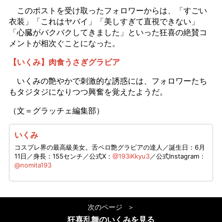
このポストを受け取ったフォロワーからは、「すごい
衣装」「これはヤバイ」「美しすぎて直視できない」
「心臓がバクバクしてきました」といった狂喜の絶賛コ
メントが相次ぐことになった。
【いくみ】肉食うさぎグラビア
いくみの艶やかで刺激的な誘惑には、フォロワーたち
もタジタジになりつつ興奮を覚えたようだ。
（文＝グラッチェ編集部）
いくみ
コスプレ界の最高級美女。舌ペロ艶グラビアの達人／誕生日：6月
11日／身長：155センチ／公式X：
@193iKkyu3
／公式Instagram：
@nomita193
次のページ
狂喜乱舞のいくみを見る