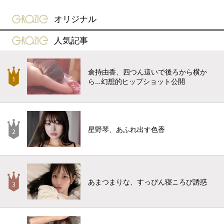
gravure-grazie
オリジナル
gravure-grazie
人気記事
倉持由香、四つん這いで後ろから横か
ら…幻想的ヒップショット公開
星野琴、あふれ出す色香
あまつまりな、すっぴん寝ころび誘惑