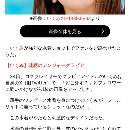
※画像：
いくみX＠193iKkyu3
より
画像全体を見る
いくみ
が強烈な水着ショットでファンを戸惑わせたよ
うだ。
【いくみ】花柄のデンジャーグラビア
24日、コスプレイヤーでグラビアアイドルのいくみは
自身のX（旧Twitter）で、「どこ外す？」とフォロワー
に問いかけながら1枚の画像をアップした。
薄手のワンピース水着を身につけるいくみが、プール
サイドに座っているショットなのだが…。
この水着がやたらと刺激的なデザインだった。
水着の肩紐部分に取り外し式のバックルがつけられて