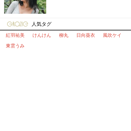
gravure-grazie
人気タグ
紅羽祐美
けんけん
柳丸
日向葵衣
風吹ケイ
東雲うみ