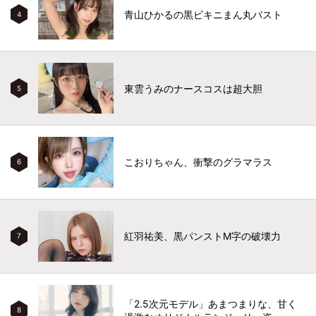
青山ひかるの黒ビキニまん丸バスト
4
東雲うみのナースコスは超大胆
5
こおりちゃん、衝撃のグラマラス
6
紅羽祐美、黒パンストM字の破壊力
7
「2.5次元モデル」あまつまりな、甘く
8