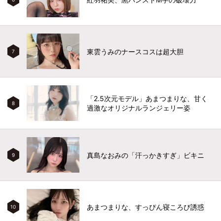
東雲うみのナースコスは超大胆
7
「2.5次元モデル」あまつまりな、甘く
8
過激なオリジナルランジェリー姿
真島なおみの「汗っかきすぎ」ビキニ
9
あまつまりな、すっぴん寝ころび誘惑
10