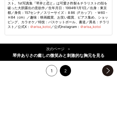
スト。1st写真集『琴井と恋と』は可愛さ炸裂＆チラリストの殻を
破った大胆露出の意欲作／生年月日：1994年1月1日／出身：東京
都／身長：157センチ／スリーサイズ：Ｂ86（Fカップ）・Ｗ60・
Ｈ84（cm）／趣味：映画鑑賞、お笑い鑑賞、ピアス集め、ショッ
ピング、カラオケ／特技：バスケットボール、書道／異名：チラリ
スト／公式X：
＠arisa_kotoi
／公式Instagram：
＠arisa_kotoi
次のページ
琴井ありさの癒しの微笑みと刺激的な胸元を見る
1
2
次のページへ