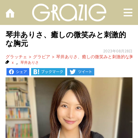
M
琴井ありさ、癒しの微笑みと刺激的
な胸元
2023年08月28日
グラッチェ
グラビア
琴井ありさ、癒しの微笑みと刺激的な胸元
,
x
琴井ありさ