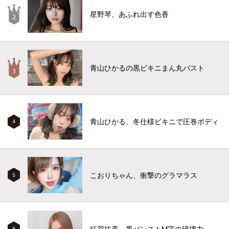
星野琴、あふれ出す色香
青山ひかるの黒ビキニまん丸バスト
青山ひかる、冬仕様ビキニで圧巻ボディ
4
こおりちゃん、衝撃のグラマラス
5
紅羽祐美、黒パンストM字の破壊力
6