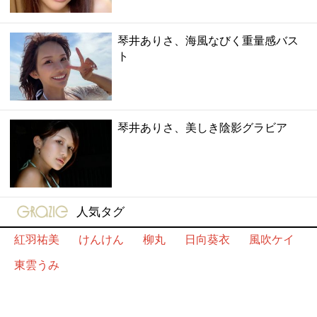
琴井ありさ、海風なびく重量感バス
ト
琴井ありさ、美しき陰影グラビア
gravure-grazie
人気タグ
紅羽祐美
けんけん
柳丸
日向葵衣
風吹ケイ
東雲うみ