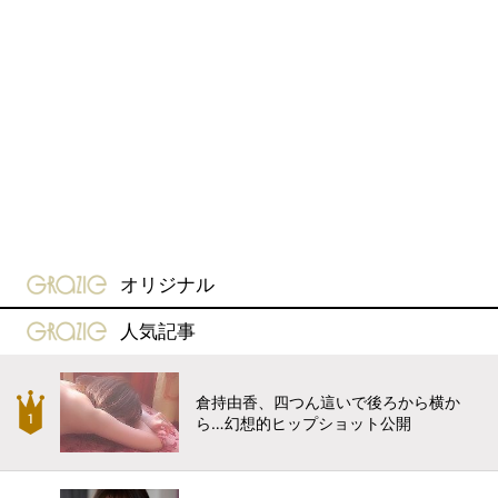
gravure-grazie
オリジナル
gravure-grazie
人気記事
倉持由香、四つん這いで後ろから横か
ら…幻想的ヒップショット公開