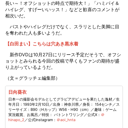
長い～！オフショットの時点で期待大！」「ハミパイ＆
ハイレグ、すげーいいッス！」などと歓喜のコメントが
相次いだ。
バストやハイレグだけでなく、スラリとした美脚に目
を奪われた人も多いようだ。
【白田まい】こちらは穴あき黒水着
新作DVDは10月27日にリリース予定だそうで、オフシ
ョットとみられる今回の投稿で早くもファンの期待が盛
り上がっているようだ。
（文＝グラッチェ編集部）
日向葵衣
日本一の撮影会モデルとしてグラビアデビューを果たした逸材／生
年月日：1993年2月10日／出身：神奈川県／身長： 154センチ／ス
リーサイズ：B90（Hカップ）W56・H90（cm）／趣味：ゲーム
実況鑑賞、お風呂／特技： バトントワリング／公式X：
＠
hinapo_2
／公式Instagram：
＠aoi_hnta