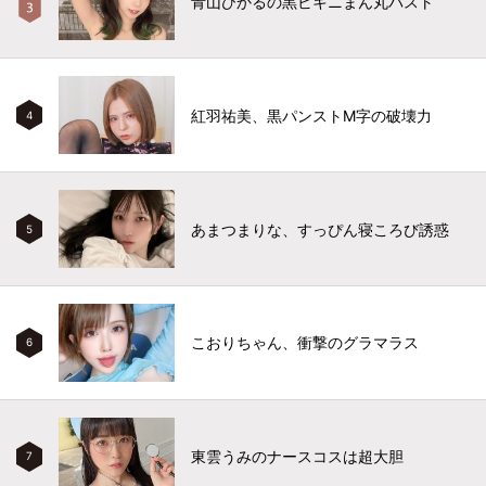
青山ひかるの黒ビキニまん丸バスト
紅羽祐美、黒パンストM字の破壊力
4
あまつまりな、すっぴん寝ころび誘惑
5
こおりちゃん、衝撃のグラマラス
6
東雲うみのナースコスは超大胆
7