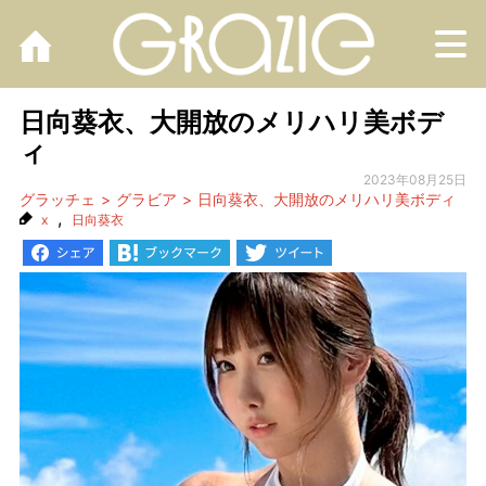
M
日向葵衣、大開放のメリハリ美ボデ
ィ
2023年08月25日
グラッチェ
グラビア
日向葵衣、大開放のメリハリ美ボディ
,
x
日向葵衣