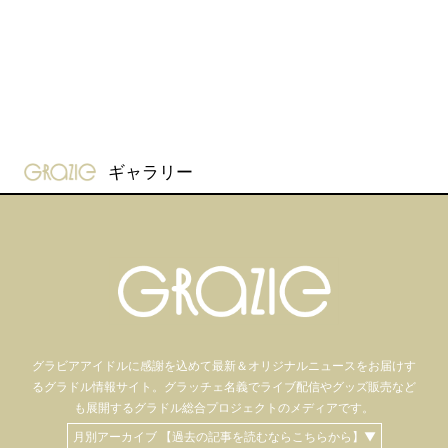
gravure-grazie
ギャラリー
グラビアアイドル
に感謝を込めて
最新＆オリジナルニュースをお届けす
るグラドル情報サイト。
グラッチェ名義で
ライブ配信や
グッズ販売など
も
展開するグラドル総合プロジェクトのメディアです。
月別アーカイブ 【過去の記事を読むならこちらから】▼