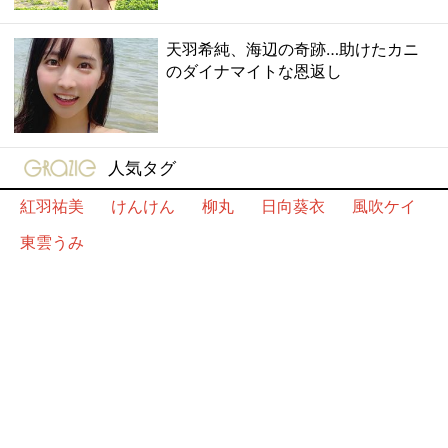
天羽希純、海辺の奇跡…助けたカニ
のダイナマイトな恩返し
gravure-grazie
人気タグ
紅羽祐美
けんけん
柳丸
日向葵衣
風吹ケイ
東雲うみ