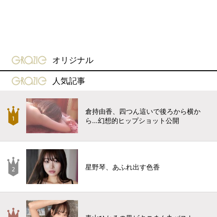
gravure-grazie
オリジナル
gravure-grazie
人気記事
倉持由香、四つん這いで後ろから横か
ら…幻想的ヒップショット公開
星野琴、あふれ出す色香