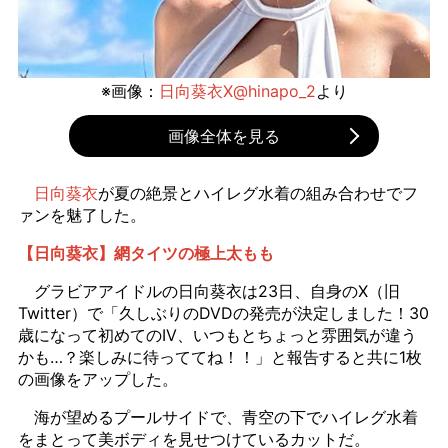
※画像：
日向葵衣X@hinapo_2
より
画像全体を見る
日向葵衣
が夏の絶景とハイレグ水着の組み合わせでフ
ァンを魅了した。
【日向葵衣】網タイツの極上太もも
グラビアアイドルの日向葵衣は23日、自身のX（旧
Twitter）で「久しぶりのDVDの発売が決定しました！30
歳になって初めてのIV、いつもとちょっと雰囲気が違う
かも…？楽しみに待っててね！！」と報告すると共に1枚
の画像をアップした。
海が望めるプールサイドで、青空の下でハイレグ水着
をまとって美ボディを見せつけているカットだ。