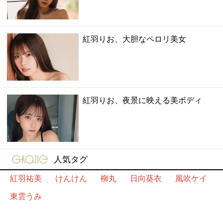
紅羽りお、大胆なペロリ美女
紅羽りお、夜景に映える美ボディ
gravure-grazie
人気タグ
紅羽祐美
けんけん
柳丸
日向葵衣
風吹ケイ
東雲うみ