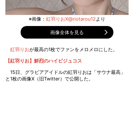
※画像：
紅羽りおX@riotarou12
より
画像全体を見る
紅羽りお
が最高の1枚でファンをメロメロにした。
【紅羽りお】鮮烈のハイビジュコス
15日、グラビアアイドルの紅羽りおは「サウナ最高」
と1枚の画像X（旧Twitter）で公開した。