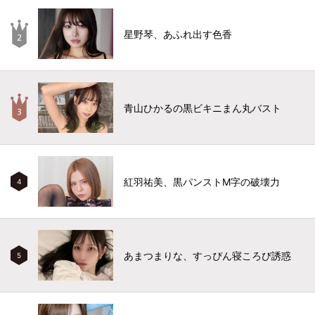
星野琴、あふれ出す色香
青山ひかるの黒ビキニまん丸バスト
紅羽祐美、黒パンストM字の破壊力
4
あまつまりな、すっぴん寝ころび誘惑
5