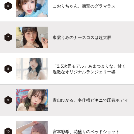
こおりちゃん、衝撃のグラマラス
6
東雲うみのナースコスは超大胆
7
「2.5次元モデル」あまつまりな、甘く
8
過激なオリジナルランジェリー姿
青山ひかる、冬仕様ビキニで圧巻ボディ
9
宮本彩希、花盛りのベッドショット
10