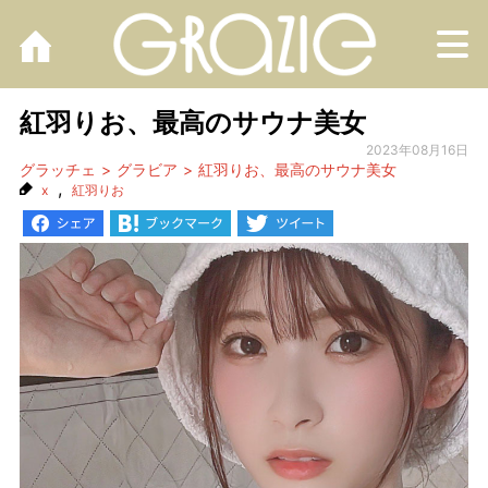
M
紅羽りお、最高のサウナ美女
2023年08月16日
グラッチェ
グラビア
紅羽りお、最高のサウナ美女
,
x
紅羽りお