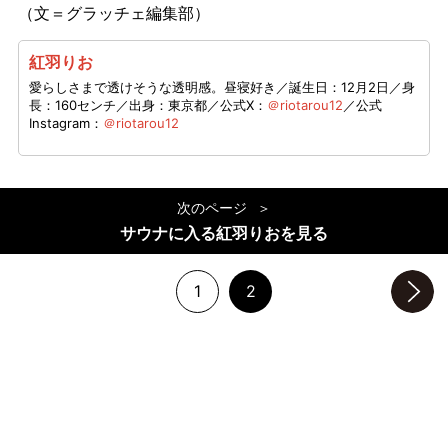
（文＝グラッチェ編集部）
紅羽りお
愛らしさまで透けそうな透明感。昼寝好き／誕生日：12月2日／身
長：160センチ／出身：東京都／公式X：
＠riotarou12
／公式
Instagram：
＠riotarou12
次のページ
サウナに入る紅羽りおを見る
1
2
次のページへ