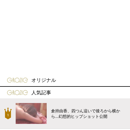
gravure-grazie
オリジナル
gravure-grazie
人気記事
倉持由香、四つん這いで後ろから横か
ら…幻想的ヒップショット公開