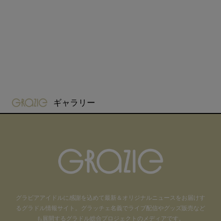
gravure-grazie
ギャラリー
グラビアアイドル
に感謝を込めて
最新＆オリジナルニュースをお届けす
るグラドル情報サイト。
グラッチェ名義で
ライブ配信や
グッズ販売など
も
展開するグラドル総合プロジェクトのメディアです。