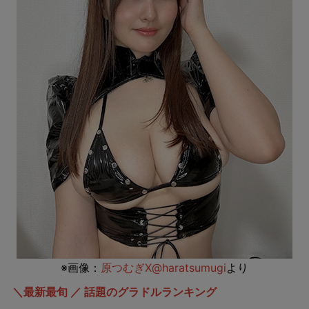
※画像：
原つむぎX@haratsumugi
より
＼最新最旬 ／ 話題のグラドルランキング