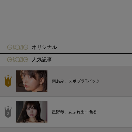
gravure-grazie
オリジナル
gravure-grazie
人気記事
南あみ、スポブラTバック
星野琴、あふれ出す色香