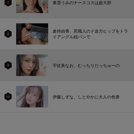
東雲うみのナースコスは超大胆
7
倉持由香、尻職人のド迫力ヒップをトラ
8
イアングル紐パンで
宇佐美なお、むっちりだっちゅーの
9
伊藤しずな、しとやかに大人の色香
10