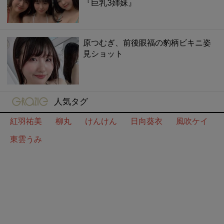
『巨乳3姉妹』
原つむぎ、前後眼福の豹柄ビキニ姿
見ショット
gravure-grazie
人気タグ
紅羽祐美
柳丸
けんけん
日向葵衣
風吹ケイ
東雲うみ