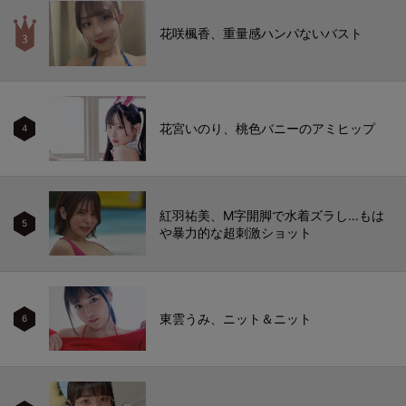
花咲楓香、重量感ハンパないバスト
花宮いのり、桃色バニーのアミヒップ
4
紅羽祐美、M字開脚で水着ズラし…もは
5
や暴力的な超刺激ショット
東雲うみ、ニット＆ニット
6