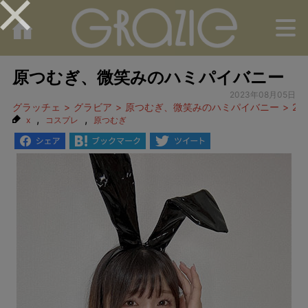
M
原つむぎ、微笑みのハミパイバニー
2023年08月05日
グラッチェ
グラビア
原つむぎ、微笑みのハミパイバニー
2
,
,
x
コスプレ
原つむぎ