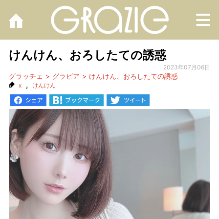
M
けんけん、おろしたての誘惑
2023年07月06日
グラッチェ
グラビア
けんけん、おろしたての誘惑
,
x
けんけん