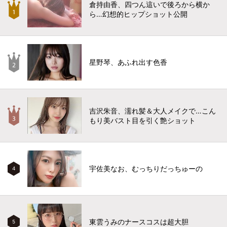
倉持由香、四つん這いで後ろから横か
ら…幻想的ヒップショット公開
星野琴、あふれ出す色香
吉沢朱音、濡れ髪＆大人メイクで…こん
もり美バスト目を引く艶ショット
宇佐美なお、むっちりだっちゅーの
4
東雲うみのナースコスは超大胆
5