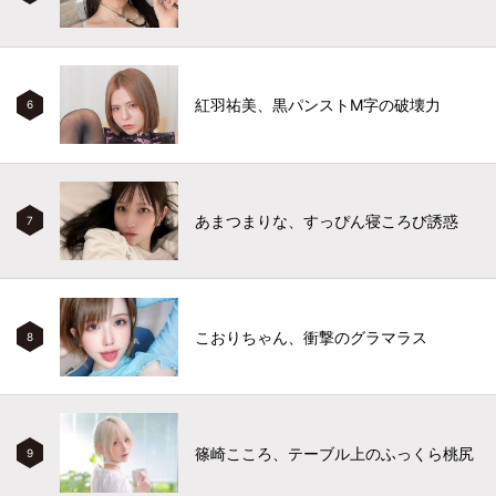
紅羽祐美、黒パンストM字の破壊力
6
あまつまりな、すっぴん寝ころび誘惑
7
こおりちゃん、衝撃のグラマラス
8
篠崎こころ、テーブル上のふっくら桃尻
9