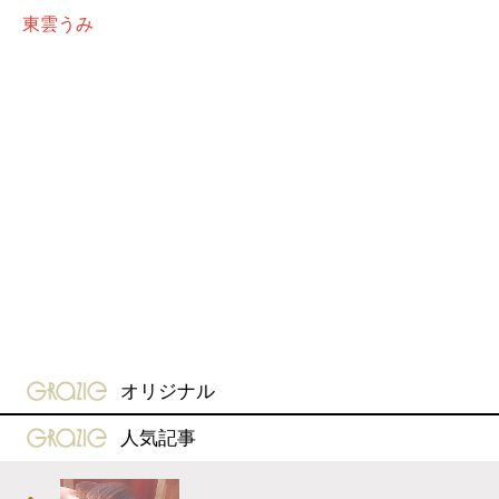
東雲うみ
gravure-grazie
オリジナル
gravure-grazie
人気記事