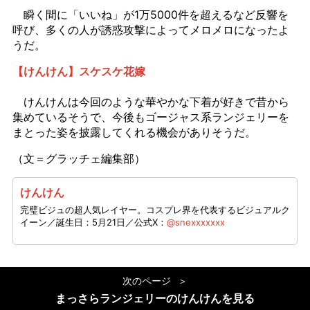
瞬く間に「いいね」が1万5000件を超えるなど反響を
呼び、多くの人が誘惑攻撃によってメロメロになったよ
うだ。
【けんけん】スケスケ花嫁
けんけんは今回のような華やかな下着が好きで昔から
集めているそうで、今後もゴージャス系ランジェリーを
まとった姿を披露してくれる機会がありそうだ。
（文＝グラッチェ編集部）
けんけん
完璧ビジュの超人気レイヤー。コスプレ界を代表するビジュアルク
イーン／誕生日：5月21日／公式X：
@snexxxxxxx
次のページ
まっさらランジェリーのけんけんを見る