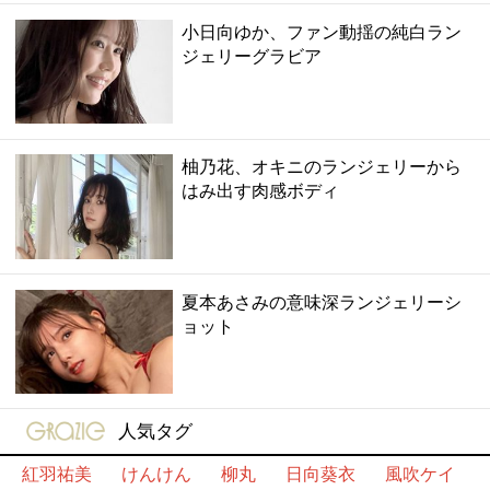
小日向ゆか、ファン動揺の純白ラン
ジェリーグラビア
柚乃花、オキニのランジェリーから
はみ出す肉感ボディ
夏本あさみの意味深ランジェリーシ
ョット
gravure-grazie
人気タグ
紅羽祐美
けんけん
柳丸
日向葵衣
風吹ケイ