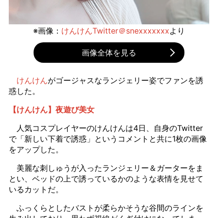
※画像：
けんけんTwitter＠snexxxxxxx
より
画像全体を見る
けんけん
がゴージャスなランジェリー姿でファンを誘
惑した。
【けんけん】夜遊び美女
人気コスプレイヤーのけんけんは4日、自身のTwitter
で「新しい下着で誘惑」というコメントと共に1枚の画像
をアップした。
美麗な刺しゅうが入ったランジェリー＆ガーターをま
とい、ベッドの上で誘っているかのような表情を見せて
いるカットだ。
ふっくらとしたバストが柔らかそうな谷間のラインを