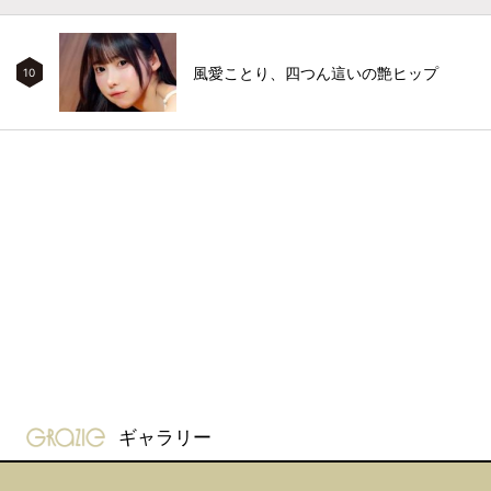
風愛ことり、四つん這いの艶ヒップ
10
gravure-grazie
ギャラリー