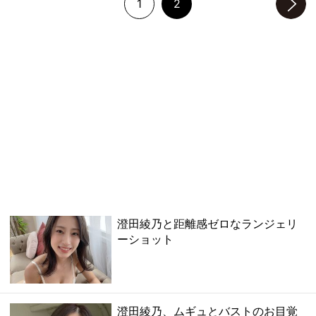
1
2
次のページへ
澄田綾乃と距離感ゼロなランジェリ
ーショット
澄田綾乃、ムギュとバストのお目覚