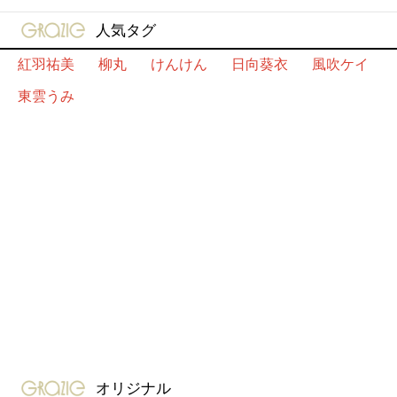
gravure-grazie
人気タグ
紅羽祐美
柳丸
けんけん
日向葵衣
風吹ケイ
東雲うみ
gravure-grazie
オリジナル