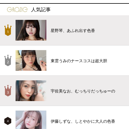
gravure-grazie
人気記事
星野琴、あふれ出す色香
東雲うみのナースコスは超大胆
宇佐美なお、むっちりだっちゅーの
伊藤しずな、しとやかに大人の色香
4