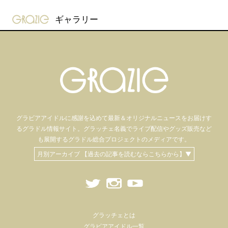
gravure-grazie
ギャラリー
グラビアアイドル
に感謝を込めて
最新＆オリジナルニュースをお届けす
るグラドル情報サイト。
グラッチェ名義で
ライブ配信や
グッズ販売など
も
展開するグラドル総合プロジェクトのメディアです。
月別アーカイブ 【過去の記事を読むならこちらから】▼
グラッチェとは
グラビアアイドル一覧