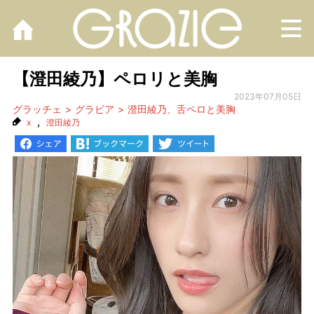
M
【澄田綾乃】ペロリと美胸
2023年07月05日
グラッチェ
グラビア
澄田綾乃、舌ペロと美胸
,
x
澄田綾乃