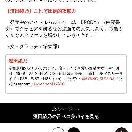
【澄田綾乃】これぞ圧倒的攻撃力
発売中のアイドルカルチャー誌「BRODY」（白夜書
房）でグラビアを飾るなど誌面での人気も高く、今後も
ぐんぐんとファンを増やしていきそうだ。
（文＝グラッチェ編集部）
澄田綾乃
令和最強のメリハリボディ。凛々しくて可愛い逸材美女／生年月
日：1999年2月26日／出身：山口県／身長：155センチ／スリーサ
イズ：B85・W59・H86（cm）／公式X：
@AYANO_SUMIDA
／公
式Instagram：
@nonnon112620
次のページ
澄田綾乃の舌ペロ美パイを見る