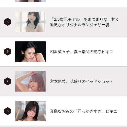
「2.5次元モデル」あまつまりな、甘く
5
過激なオリジナルランジェリー姿
相沢菜々子、真っ暗闇の艶赤ビキニ
6
宮本彩希、花盛りのベッドショット
7
真島なおみの「汗っかきすぎ」ビキニ
8