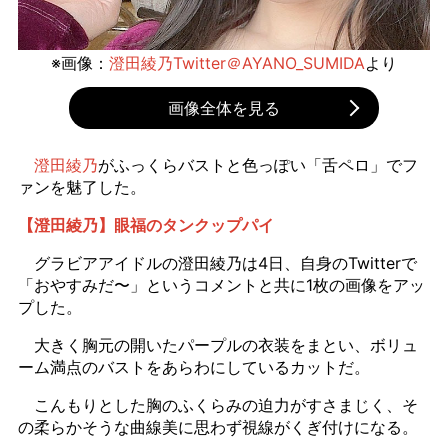
※画像：
澄田綾乃Twitter＠AYANO_SUMIDA
より
画像全体を見る
澄田綾乃
がふっくらバストと色っぽい「舌ペロ」でフ
ァンを魅了した。
【澄田綾乃】眼福のタンクップパイ
グラビアアイドルの澄田綾乃は4日、自身のTwitterで
「おやすみだ〜」というコメントと共に1枚の画像をアッ
プした。
大きく胸元の開いたパープルの衣装をまとい、ボリュ
ーム満点のバストをあらわにしているカットだ。
こんもりとした胸のふくらみの迫力がすさまじく、そ
の柔らかそうな曲線美に思わず視線がくぎ付けになる。