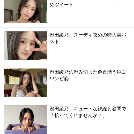
めツイート
澄田綾乃、ヌーディ攻めの特大美バ
スト
澄田綾乃の澄み切った色香漂う純白
ワンピ姿
澄田綾乃、キュートな視線と谷間で
「拾ってくれませんか？」