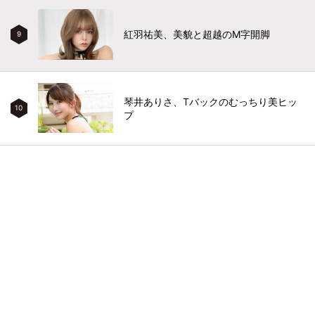
紅羽祐美、美貌と超越のM字開脚
9
琴井ありさ、Tバックのむっちり美ヒッ
10
プ