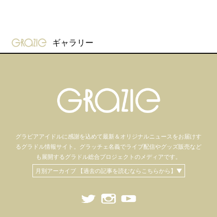
gravure-grazie
ギャラリー
グラビアアイドル
に感謝を込めて
最新＆オリジナルニュースをお届けす
るグラドル情報サイト。
グラッチェ名義で
ライブ配信や
グッズ販売など
も
展開するグラドル総合プロジェクトのメディアです。
月別アーカイブ 【過去の記事を読むならこちらから】▼