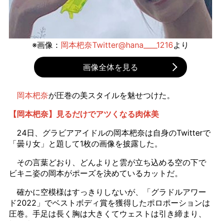
※画像：
岡本杷奈Twitter@hana____1216
より
画像全体を見る
岡本杷奈
が圧巻の美スタイルを魅せつけた。
【岡本杷奈】見るだけでアツくなる肉体美
24日、グラビアアイドルの岡本杷奈は自身のTwitterで
「曇り女」と題して1枚の画像を披露した。
その言葉どおり、どんよりと雲が立ち込める空の下で
ビキニ姿の岡本がポーズを決めているカットだ。
確かに空模様はすっきりしないが、「グラドルアワー
ド2022」でベストボディ賞を獲得したポロポーションは
圧巻。手足は長く胸は大きくてウェストは引き締まり、