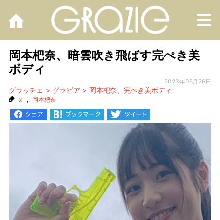
M
岡本杷奈、暗雲吹き飛ばす完ぺき美
ボディ
2023年05月26日
グラッチェ
グラビア
岡本杷奈、完ぺき美ボディ
,
x
岡本杷奈