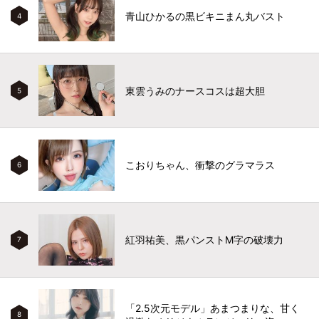
青山ひかるの黒ビキニまん丸バスト
4
東雲うみのナースコスは超大胆
5
こおりちゃん、衝撃のグラマラス
6
紅羽祐美、黒パンストM字の破壊力
7
「2.5次元モデル」あまつまりな、甘く
8