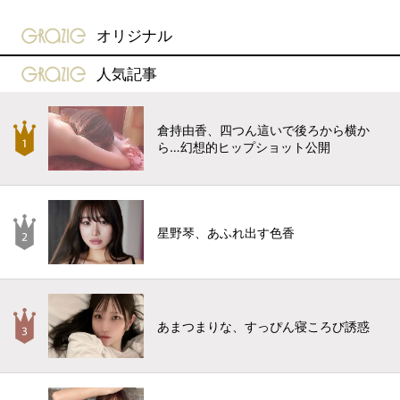
gravure-grazie
オリジナル
gravure-grazie
人気記事
倉持由香、四つん這いで後ろから横か
ら…幻想的ヒップショット公開
星野琴、あふれ出す色香
あまつまりな、すっぴん寝ころび誘惑