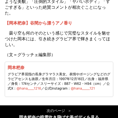
ような美貌」「圧倒的スタイル」「ヤバいボディ」「す
ごすぎる」といった絶賛コメントが相次ぐことになっ
た。
【岡本杷奈】谷間から漂うアノ香り
曇り空も何のそのという感じで完璧なスタイルを魅せ
つけた岡本には、引き続きグラビア界で輝きまくってほ
しい。
（文＝グラッチェ編集部）
岡本杷奈
グラビア界屈指の長身グラマラス美女。表情やポージングなどのグ
ラビアセンスも抜群／生年月日：1997年12月16日／出身：福井県
／身長：174センチ／スリーサイズ：B87・W62・H94（cm）／公
式X：
@hana____1216
／公式Instagram：
@hana_____121
次のページ
岡本杷奈の暗雲吹き飛ばす美ボディを見る