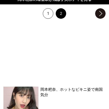
1
2
次のページへ
岡本杷奈、ホットなビキニ姿で南国
気分