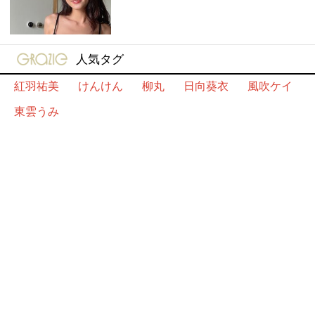
gravure-grazie
人気タグ
紅羽祐美
けんけん
柳丸
日向葵衣
風吹ケイ
東雲うみ