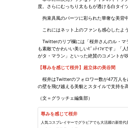
度。さらにむっちり太ももが透ける白タイ
拘束具風のパーツに彩られた華奢な美背中
これにはネット上のファンも感心したよう
Twitterのリプ欄には「桜井さんのル・
も素敵でかわいい美しいﾋﾞｭﾃｨﾌｫです」
がタ・マラン」といった絶賛のコメントが
【尊みを感じて桜井】超立体の美谷間
桜井はTwitterのフォロワー数が47万
の壁を飛び越える美貌とスタイルで支持を
（文＝グラッチェ編集部）
尊みを感じて桜井
人気コスプレイヤーでグラビアでも大活躍の新世代美