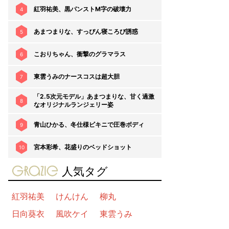
紅羽祐美、黒パンストM字の破壊力
4
あまつまりな、すっぴん寝ころび誘惑
5
こおりちゃん、衝撃のグラマラス
6
東雲うみのナースコスは超大胆
7
「2.5次元モデル」あまつまりな、甘く過激
8
なオリジナルランジェリー姿
青山ひかる、冬仕様ビキニで圧巻ボディ
9
宮本彩希、花盛りのベッドショット
10
gravure-grazie
人気タグ
紅羽祐美
けんけん
柳丸
日向葵衣
風吹ケイ
東雲うみ