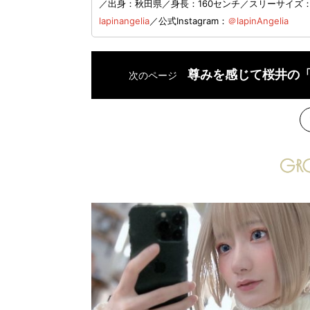
／出身：秋田県／身長：160センチ／スリーサイズ：
lapinangelia
／公式Instagram：
＠lapinAngelia
尊みを感じて桜井の
次のページ
次