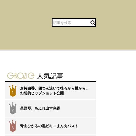
gravure-grazie
人気記事
倉持由香、四つん這いで後ろから横から…
1
幻想的ヒップショット公開
星野琴、あふれ出す色香
2
青山ひかるの黒ビキニまん丸バスト
3