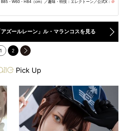
B85・W60・H84（cm）／趣味・特技：エレクトーン／公式X：
＠
「アズールレーン」ル・マランコスを見る
1
2
のページへ
gravure-grazie
Pick Up