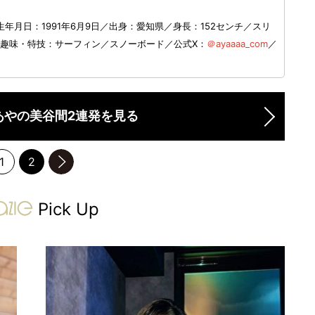
月日：1991年6月9日／出身：愛知県／身長：152センチ／スリ
m）／趣味・特技：サーフィン／スノーボード／公式X：
＠ayaaaa_com
／
あやの美谷間2連発を見る
1
2
のページへ
gravure-grazie
Pick Up