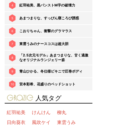
紅羽祐美、黒パンストM字の破壊力
4
あまつまりな、すっぴん寝ころび誘惑
5
こおりちゃん、衝撃のグラマラス
6
東雲うみのナースコスは超大胆
7
「2.5次元モデル」あまつまりな、甘く過激
8
なオリジナルランジェリー姿
青山ひかる、冬仕様ビキニで圧巻ボディ
9
宮本彩希、花盛りのベッドショット
10
gravure-grazie
人気タグ
紅羽祐美
けんけん
柳丸
日向葵衣
風吹ケイ
東雲うみ