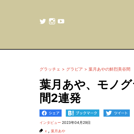
グラッチェ
グラビア
葉月あやの鮮烈美谷間
葉月あや、モノグ
間2連発
インタビュー
2023年04月29日
,
x
葉月あや