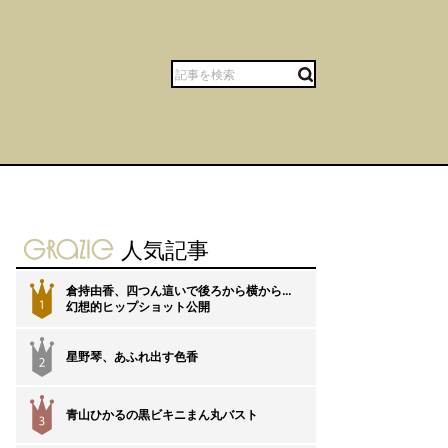
gravure-grazie
人気記事
倉持由香、四つん這いで後ろから横から…
1
幻想的ヒップショット公開
星野琴、あふれ出す色香
2
青山ひかるの黒ビキニまん丸バスト
3