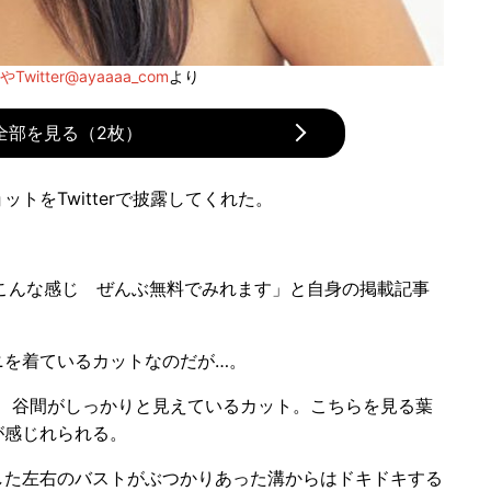
Twitter@ayaaaa_com
より
全部を見る（2枚）
トをTwitterで披露してくれた。
こんな感じ ぜんぶ無料でみれます」と自身の掲載記事
を着ているカットなのだが…。
、谷間がしっかりと見えているカット。こちらを見る葉
が感じれられる。
た左右のバストがぶつかりあった溝からはドキドキする