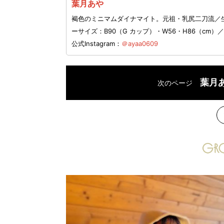
葉月あや
褐色のミニマムダイナマイト。元祖・乳尻二刀流／生年
ーサイズ：B90（G カップ）・W56・H86（c
公式Instagram：
＠ayaa0609
葉月
次のページ
次