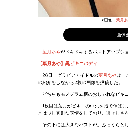
※画像：
葉月あや
画像
葉月あや
がドキドキするバストアップショッ
【葉月あや】黒ビキニバディ
26日、グラビアアイドルの
葉月あや
は「
の紹介をしながら2枚の画像を投稿した。
どちらもモノグラム柄のおしゃれなビキニ
1枚目は葉月がビキニの中央を指で伸ばし
月は少し真剣な表情をしており、凛々しさ
その下には大きなバストが。ふっくらとし