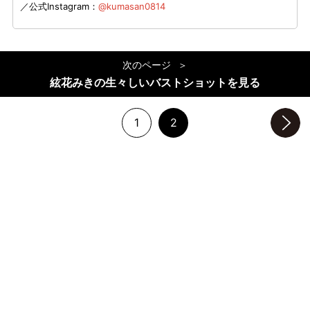
／公式Instagram：
@kumasan0814
次のページ
絃花みきの生々しいバストショットを見る
1
2
次のページへ