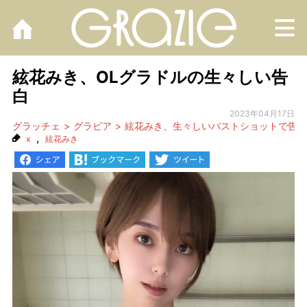
M
絃花みき、OLグラドルの生々しい告
白
2023年04月17日
グラッチェ
グラビア
絃花みき、生々しいバストショットで告白
,
x
絃花みき