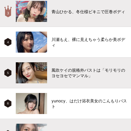
青山ひかる、冬仕様ビキニで圧巻ボディ
川瀬もえ、裸に見えちゃう柔らか美ボデ
4
ィ
風吹ケイの規格外バストは「モリモリの
5
ヨセヨセでマンマル」
yunocy、はだけ浴衣美女のこんもりバス
6
ト