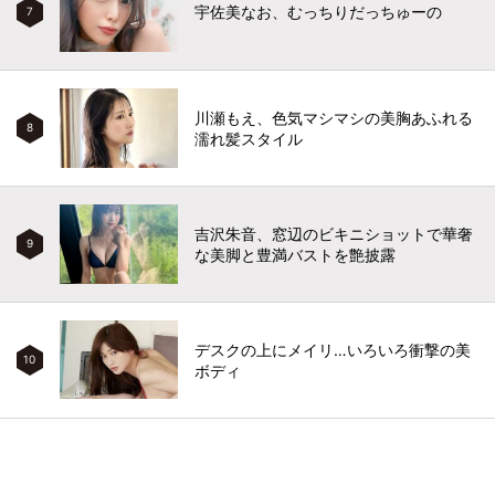
宇佐美なお、むっちりだっちゅーの
7
川瀬もえ、色気マシマシの美胸あふれる
8
濡れ髪スタイル
吉沢朱音、窓辺のビキニショットで華奢
9
な美脚と豊満バストを艶披露
デスクの上にメイリ…いろいろ衝撃の美
10
ボディ