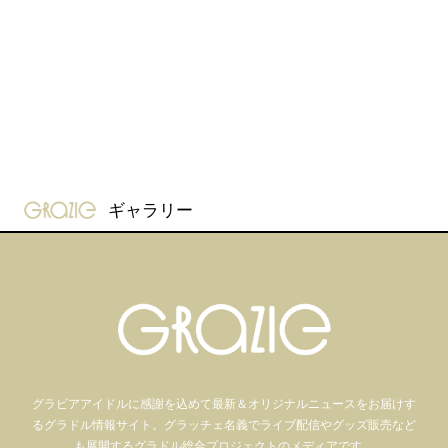
gravure-grazie
ギャラリー
グラビアアイドル
に感謝を込めて
最新＆オリジナルニュースをお届けす
るグラドル情報サイト。
グラッチェ名義で
ライブ配信や
グッズ販売など
も
展開するグラドル総合プロジェクトのメディアです。