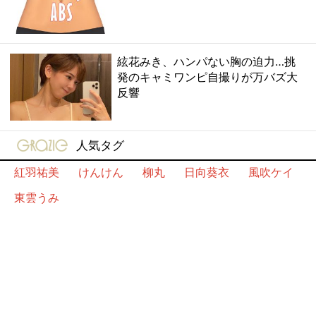
絃花みき、ハンパない胸の迫力…挑
発のキャミワンピ自撮りが万バズ大
反響
gravure-grazie
人気タグ
紅羽祐美
けんけん
柳丸
日向葵衣
風吹ケイ
東雲うみ