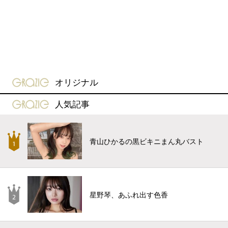
gravure-grazie
オリジナル
gravure-grazie
人気記事
青山ひかるの黒ビキニまん丸バスト
星野琴、あふれ出す色香