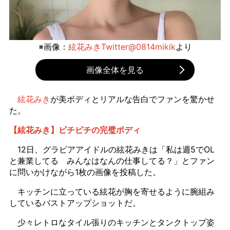
※画像：
絃花みきTwitter@0814mikik
より
画像全体を見る
絃花みき
が美ボディとリアルな告白でファンを驚かせ
た。
【絃花みき】ピチピチの完璧ボディ
12日、グラビアアイドルの絃花みきは「私は週5でOL
と兼業してる みんなはなんの仕事してる？」とファン
に問いかけながら1枚の画像を投稿した。
キッチンに立っている絃花が胸を寄せるように腕組み
しているバストアップショットだ。
少々レトロなタイル張りのキッチンとタンクトップ姿