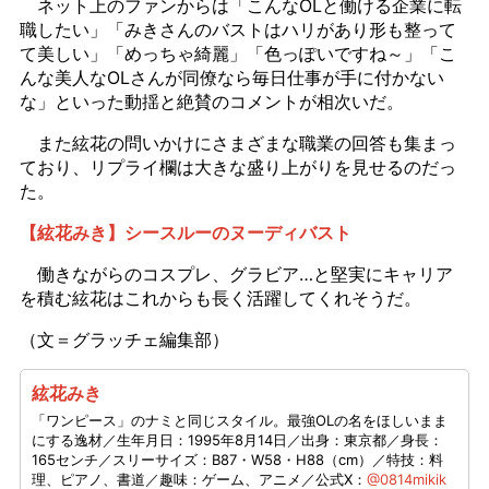
ネット上のファンからは「こんなOLと働ける企業に転
職したい」「みきさんのバストはハリがあり形も整って
て美しい」「めっちゃ綺麗」「色っぽいですね～」「こ
んな美人なOLさんが同僚なら毎日仕事が手に付かない
な」といった動揺と絶賛のコメントが相次いだ。
また絃花の問いかけにさまざまな職業の回答も集まっ
ており、リプライ欄は大きな盛り上がりを見せるのだっ
た。
【絃花みき】シースルーのヌーディバスト
働きながらのコスプレ、グラビア…と堅実にキャリア
を積む絃花はこれからも長く活躍してくれそうだ。
（文＝グラッチェ編集部）
絃花みき
「ワンピース」のナミと同じスタイル。最強OLの名をほしいまま
にする逸材／生年月日：1995年8月14日／出身：東京都／身長：
165センチ／スリーサイズ：B87・W58・H88（cm）／特技：料
理、ピアノ、書道／趣味：ゲーム、アニメ／公式X：
@0814mikik