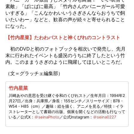
素敵」「ばにばに最高」「竹内さんのバニーガール可愛
いすぎる」「こんなかわいいうさぎさんならおうちで飼
いたいわー」などと、歓喜の声が続々と寄せられること
になった。
【竹内星菜】たわわバストと神くびれのコントラスト
初のDVDと初のフォトブックを相次いで発売し、先月
末に行われたイベントも盛況のうちに終了したという竹
内。このままうさぎのように飛躍してほしいところだ。
（文＝グラッチェ編集部）
竹内星菜
川崎あやの意思を受け継ぐ令和のくびれスト／生年月日：1994年2
月27日／出身：兵庫県／身長：155センチ／スリーサイズ：B78・
W54・H85（cm）／趣味：絵を描く、アニメを見る／特技：イラ
ストレーターとして書籍の出版、個展を開くなどの活動も行なって
いる／公式X：
＠seinaPhoto
／公式Instagram：
＠seina0227