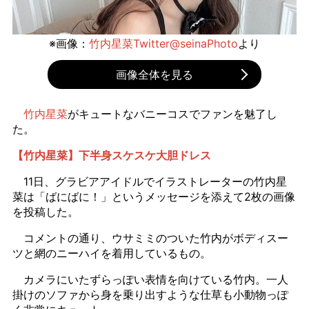
※画像：
竹内星菜Twitter@seinaPhoto
より
画像全体を見る
竹内星菜
がキュートなバニーコスでファンを魅了し
た。
【竹内星菜】下半身スケスケ大胆ドレス
11日、グラビアアイドルでイラストレーターの竹内星
菜は「ばにばに！」というメッセージを添えて2枚の画像
を投稿した。
コメントの通り、ウサミミのついた竹内がボディスー
ツと網のニーハイを着用しているもの。
カメラにいたずらっぽい表情を向けている竹内。一人
掛けのソファから身を乗り出すような仕草も小動物っぽ