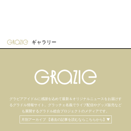
gravure-grazie
ギャラリー
グラビアアイドル
に感謝を込めて
最新＆オリジナルニュースをお届けす
るグラドル情報サイト。
グラッチェ名義で
ライブ配信や
グッズ販売など
も
展開するグラドル総合プロジェクトのメディアです。
月別アーカイブ 【過去の記事を読むならこちらから】▼