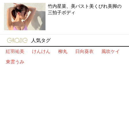
竹内星菜、美バスト美くびれ美脚の
三拍子ボディ
gravure-grazie
人気タグ
紅羽祐美
けんけん
柳丸
日向葵衣
風吹ケイ
東雲うみ