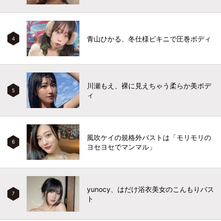
青山ひかる、冬仕様ビキニで圧巻ボディ
4
川瀬もえ、裸に見えちゃう柔らか美ボデ
5
ィ
風吹ケイの規格外バストは「モリモリの
6
ヨセヨセでマンマル」
yunocy、はだけ浴衣美女のこんもりバス
7
ト