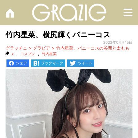
M
竹内星菜、横尻輝くバニーコス
2023年04月15日
グラッチェ
グラビア
竹内星菜、バニーコスの谷間と太もも
,
,
x
コスプレ
竹内星菜