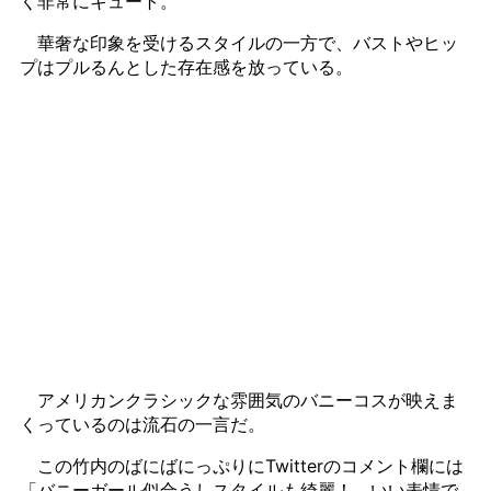
く非常にキュート。
華奢な印象を受けるスタイルの一方で、バストやヒッ
プはプルるんとした存在感を放っている。
アメリカンクラシックな雰囲気のバニーコスが映えま
くっているのは流石の一言だ。
この竹内のばにばにっぷりにTwitterのコメント欄には
「バニーガール似合うしスタイルも綺麗！ いい表情で