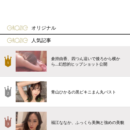
gravure-grazie
オリジナル
gravure-grazie
人気記事
倉持由香、四つん這いで後ろから横か
ら…幻想的ヒップショット公開
青山ひかるの黒ビキニまん丸バスト
福江ななか、ふっくら美胸と強めの美貌