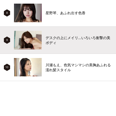
星野琴、あふれ出す色香
8
デスクの上にメイリ…いろいろ衝撃の美
9
ボディ
川瀬もえ、色気マシマシの美胸あふれる
10
濡れ髪スタイル