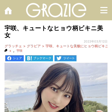
M
宇咲、キュートなヒョウ柄ビキニ美
女
2023年03月12日
グラッチェ
グラビア
宇咲、キュートな美貌にヒョウ柄ビキニ
,
x
宇咲