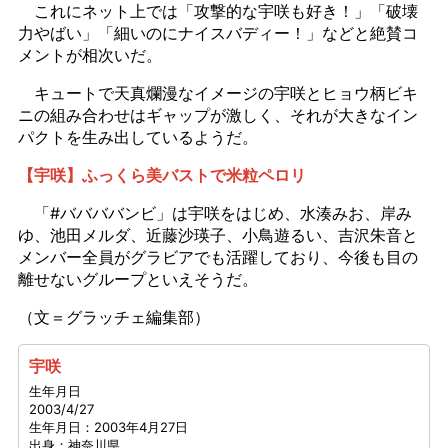
これにネット上では「攻撃的な宇咲も好き！」「破壊
力やばい」「細いのにナイスバディー！」などと絶賛コ
メントが相次いだ。
キュートで天真爛漫なイメージの宇咲とヒョウ柄ビキ
ニの組み合わせはギャップが激しく、それが大きなイン
パクトを生み出しているようだ。
【宇咲】ふっくら美バストで米粒ペロリ
「#ババババンビ」は宇咲をはじめ、水湊みお、岸み
ゆ、池田メルダ、近藤沙瑛子、小鳥遊るい、吉沢朱音と
メンバー全員がグラビアでも活躍しており、今後も目の
離せないグループといえそうだ。
（文＝グラッチェ編集部）
宇咲
生年月日
2003/4/27
生年月日：2003年4月27日
出身：神奈川県