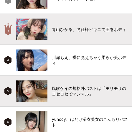
青山ひかる、冬仕様ビキニで圧巻ボディ
川瀬もえ、裸に見えちゃう柔らか美ボデ
4
ィ
風吹ケイの規格外バストは「モリモリの
5
ヨセヨセでマンマル」
yunocy、はだけ浴衣美女のこんもりバス
6
ト