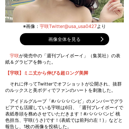
※画像：
宇咲Twitter@usa_usa0427
より
画像全体を見る
宇咲
が発売中の「週刊プレイボーイ」（集英社）の表
紙＆グラビアを飾った。
【宇咲】ミニ丈から伸びる超ロング美脚
それに伴ってTwitterでオフショットが公開され、抜群
のルックスと美ボディでファンのハートを刺激した。
アイドルグループ「#ババババンビ」のメンバーでグラ
ビアでも活躍している宇咲は6日、「週刊プレイボーイで
表紙巻頭を務めさせていただきます！#ババババンビ 桃
色担当、宇咲(うさ)です！(表紙では前列の左！)」などと
報告し、1枚の画像を投稿した。