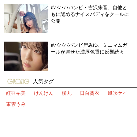
#ババババンビ・吉沢朱音、自他と
もに認めるナイスバディをクールに
公開
#ババババンビ岸みゆ、ミニマムガ
ールが魅せた濃厚色香に反響続々
gravure-grazie
人気タグ
紅羽祐美
けんけん
柳丸
日向葵衣
風吹ケイ
東雲うみ