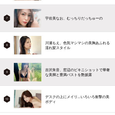
宇佐美なお、むっちりだっちゅーの
7
川瀬もえ、色気マシマシの美胸あふれる
8
濡れ髪スタイル
吉沢朱音、窓辺のビキニショットで華奢
9
な美脚と豊満バストを艶披露
デスクの上にメイリ…いろいろ衝撃の美
10
ボディ