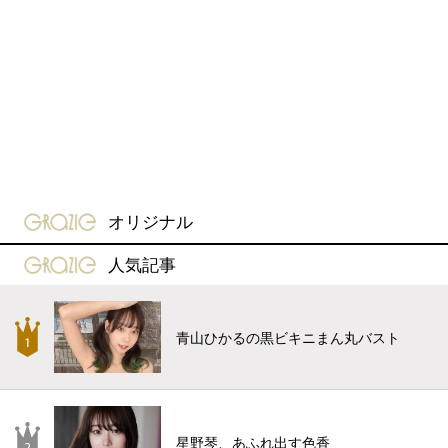
gravure-grazie
オリジナル
gravure-grazie
人気記事
青山ひかるの黒ビキニまん丸バスト
星野琴、あふれ出す色香