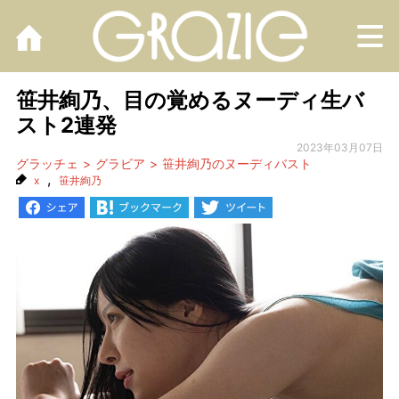
M
笹井絢乃、目の覚めるヌーディ生バ
スト2連発
2023年03月07日
グラッチェ
グラビア
笹井絢乃のヌーディバスト
,
x
笹井絢乃