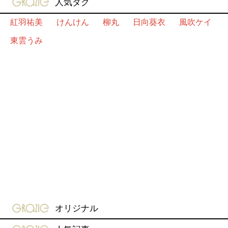
人気タグ
紅羽祐美
けんけん
柳丸
日向葵衣
風吹ケイ
東雲うみ
gravure-grazie
オリジナル
gravure-grazie