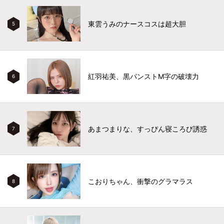
東雲うみのナースコスは超大胆
5
紅羽祐美、黒パンストM字の破壊力
6
あまつまりな、すっぴん寝ころび誘惑
7
こおりちゃん、衝撃のグラマラス
8