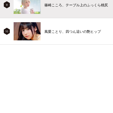
篠崎こころ、テーブル上のふっくら桃尻
9
風愛ことり、四つん這いの艶ヒップ
10