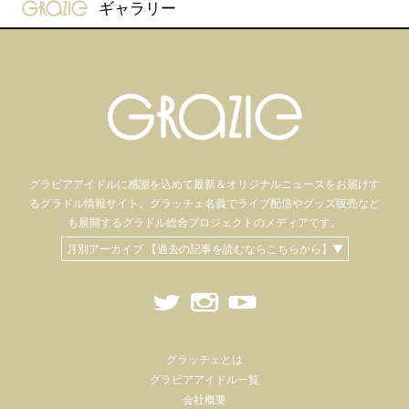
gravure-grazie
ギャラリー
グラビアアイドル
に感謝を込めて
最新＆オリジナルニュースをお届けす
るグラドル情報サイト。
グラッチェ名義で
ライブ配信や
グッズ販売など
も
展開するグラドル総合プロジェクトのメディアです。
月別アーカイブ 【過去の記事を読むならこちらから】▼
グラッチェとは
グラビアアイドル一覧
会社概要