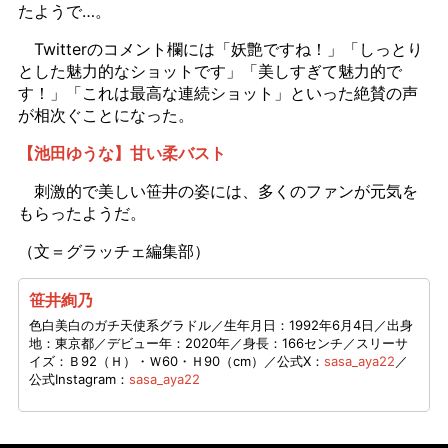
たようで…。
Twitterのコメント欄には「妖艶ですね！」「しっとり
とした魅力的なショットです」「美しすぎて魅力的で
す！」「これは最高な連続ショット」といった絶賛の声
が相次ぐことになった。
【池田ゆうな】甘い柔バスト
刺激的で美しい笹井の姿には、多くのファンが元気を
もらったようだ。
（文＝グラッチェ編集部）
笹井絢乃
色白美白のガチ天使系グラドル／生年月日：1992年6月4日／出身
地：東京都／デビュー年：2020年／身長：166センチ／スリーサ
イズ：Ｂ92（Ｈ）・Ｗ60・Ｈ90（cm）／公式X：
sasa_aya22
／
公式Instagram：
sasa_aya22