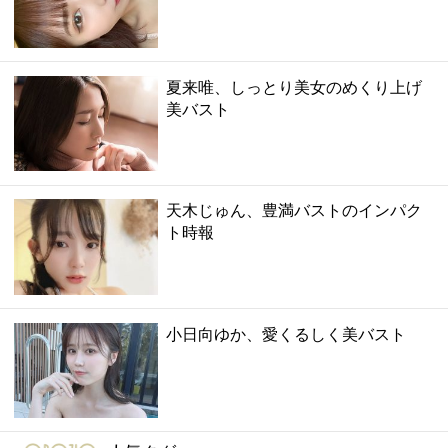
夏来唯、しっとり美女のめくり上げ
美バスト
天木じゅん、豊満バストのインパク
ト時報
小日向ゆか、愛くるしく美バスト
gravure-grazie