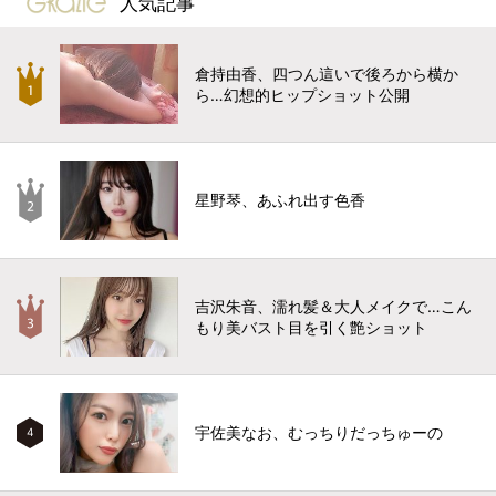
人気記事
倉持由香、四つん這いで後ろから横か
ら…幻想的ヒップショット公開
星野琴、あふれ出す色香
吉沢朱音、濡れ髪＆大人メイクで…こん
もり美バスト目を引く艶ショット
宇佐美なお、むっちりだっちゅーの
4