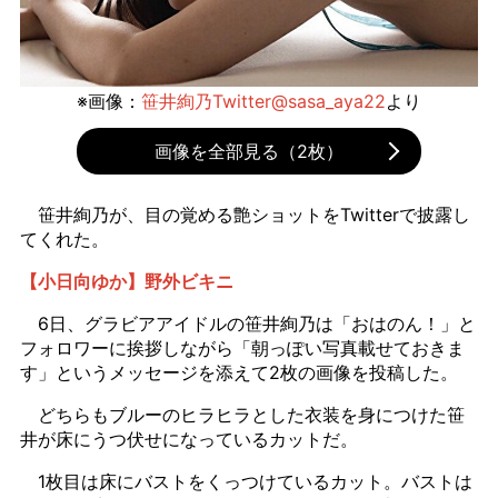
※画像：
笹井絢乃Twitter@sasa_aya22
より
画像を全部見る（2枚）
笹井絢乃が、目の覚める艶ショットをTwitterで披露し
てくれた。
【小日向ゆか】野外ビキニ
6日、グラビアアイドルの笹井絢乃は「おはのん！」と
フォロワーに挨拶しながら「朝っぽい写真載せておきま
す」というメッセージを添えて2枚の画像を投稿した。
どちらもブルーのヒラヒラとした衣装を身につけた笹
井が床にうつ伏せになっているカットだ。
1枚目は床にバストをくっつけているカット。バストは