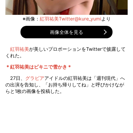
※画像：
紅羽祐美Twitter@kure_yumi
より
画像全体を見る
紅羽祐美
が美しいプロポーションをTwitterで披露して
くれた。
＊紅羽祐美はビキニで雪かき＊
27日、
グラビア
アイドルの紅羽祐美は「週刊現代」へ
の出演を告知し、「お持ち帰りしてね」と呼びかけなが
らと1枚の画像を投稿した。