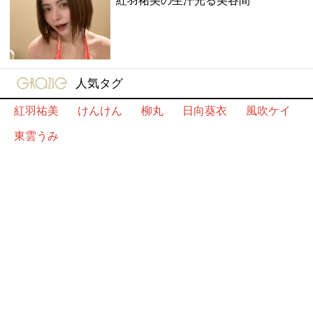
紅羽祐美の生汗光る美谷間
gravure-grazie
人気タグ
紅羽祐美
けんけん
柳丸
日向葵衣
風吹ケイ
東雲うみ