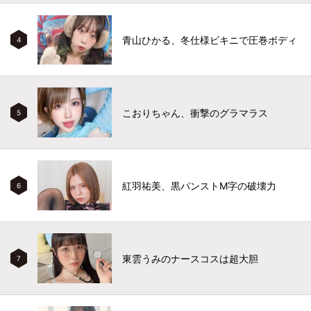
青山ひかる、冬仕様ビキニで圧巻ボディ
4
こおりちゃん、衝撃のグラマラス
5
紅羽祐美、黒パンストM字の破壊力
6
東雲うみのナースコスは超大胆
7