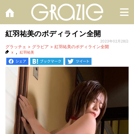
M
紅羽祐美のボディライン全開
2023年02月28日
グラッチェ
グラビア
紅羽祐美のボディライン全開
,
x
紅羽祐美