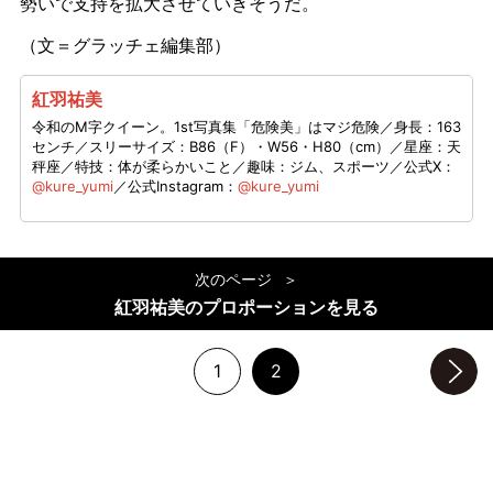
勢いで支持を拡大させていきそうだ。
（文＝グラッチェ編集部）
紅羽祐美
令和のM字クイーン。1st写真集「危険美」はマジ危険／身長：163
センチ／スリーサイズ：B86（F）・W56・H80（cm）／星座：天
秤座／特技：体が柔らかいこと／趣味：ジム、スポーツ／公式X：
@kure_yumi
／公式Instagram：
@kure_yumi
次のページ
紅羽祐美のプロポーションを見る
1
2
次のページへ