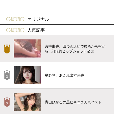
gravure-grazie
オリジナル
gravure-grazie
人気記事
倉持由香、四つん這いで後ろから横か
ら…幻想的ヒップショット公開
星野琴、あふれ出す色香
青山ひかるの黒ビキニまん丸バスト