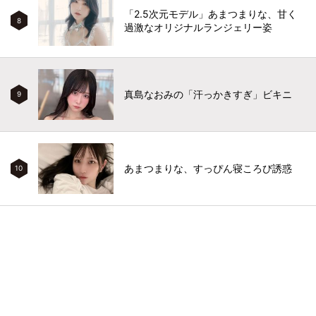
「2.5次元モデル」あまつまりな、甘く
8
過激なオリジナルランジェリー姿
真島なおみの「汗っかきすぎ」ビキニ
9
あまつまりな、すっぴん寝ころび誘惑
10