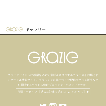
gravure-grazie
ギャラリー
グラビアアイドル
に感謝を込めて
最新＆オリジナルニュースをお届けす
るグラドル情報サイト。
グラッチェ名義で
ライブ配信や
グッズ販売など
も
展開するグラドル総合プロジェクトのメディアです。
月別アーカイブ 【過去の記事を読むならこちらから】▼