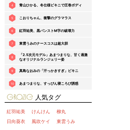
青山ひかる、冬仕様ビキニで圧巻ボディ
4
こおりちゃん、衝撃のグラマラス
5
紅羽祐美、黒パンストM字の破壊力
6
東雲うみのナースコスは超大胆
7
「2.5次元モデル」あまつまりな、甘く過激
8
なオリジナルランジェリー姿
真島なおみの「汗っかきすぎ」ビキニ
9
あまつまりな、すっぴん寝ころび誘惑
10
gravure-grazie
人気タグ
紅羽祐美
けんけん
柳丸
日向葵衣
風吹ケイ
東雲うみ