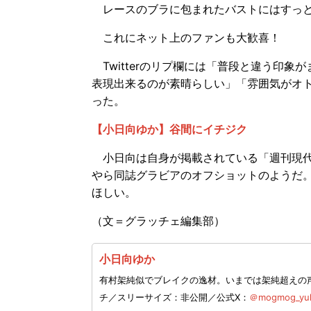
レースのブラに包まれたバストにはすっと
これにネット上のファンも大歓喜！
Twitterのリプ欄には「普段と違う印
表現出来るのが素晴らしい」「雰囲気がオ
った。
【小日向ゆか】谷間にイチジク
小日向は自身が掲載されている「週刊現代
やら同誌グラビアのオフショットのようだ
ほしい。
（文＝グラッチェ編集部）
小日向ゆか
有村架純似でブレイクの逸材。いまでは架純超えの声も
チ／スリーサイズ：非公開／公式X：
＠mogmog_yu