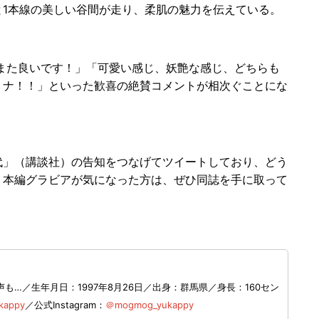
1本線の美しい谷間が走り、柔肌の魅力を伝えている。
象がまた良いです！」「可愛い感じ、妖艶な感じ、どちらも
トナ！！」といった歓喜の絶賛コメントが相次ぐことにな
」（講談社）の告知をつなげてツイートしており、どう
。本編グラビアが気になった方は、ぜひ同誌を手に取って
…／生年月日：1997年8月26日／出身：群馬県／身長：160セン
kappy
／公式Instagram：
＠mogmog_yukappy