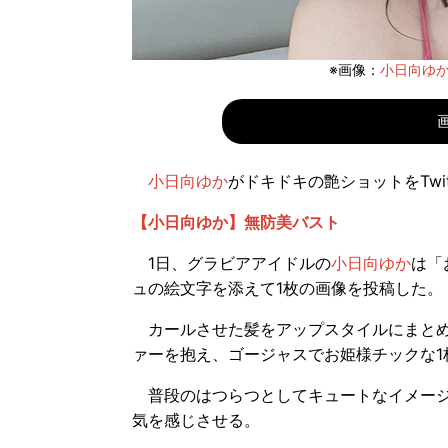
※画像：
小日向ゆかTw
小日向ゆか
がドキドキの艶ショットをTwi
【小日向ゆか】無防美バスト
1日、グラビアアイドルの
小日向ゆか
は「
ュの絵文字を添えて1枚の画像を投稿した。
カールさせた髪をアップスタイルにまとめ
ァーを抱え、ゴージャスでお姫様チックな1
普段のはつらつとしてキュートなイメージ
気を感じさせる。