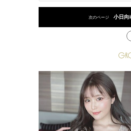
小日向
次のページ
次