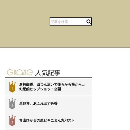
gravure-grazie
人気記事
倉持由香、四つん這いで後ろから横から…
1
幻想的ヒップショット公開
星野琴、あふれ出す色香
2
青山ひかるの黒ビキニまん丸バスト
3