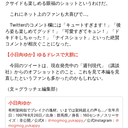
クサイドも楽しめる眼福のショットというわけだ。
これにネット上のファンも大喜びで…。
Twitterのコメント欄には「キュートすぎます！」「後
ろ姿も楽しめてグッド！」「可愛すぎてキュン！」「ド
キドキしちゃった！」「ナイスショット」といった絶賛
コメントが相次ぐことになった。
【小日向ゆか】ゆるドレスで大胆に
今回のツイートは、現在発売中の「週刊現代」（講談
社）からのオフショットとのこと。これを見て本編を見
直したというファンも多かったのかもしれない。
（文＝グラッチェ編集部）
小日向ゆか
有村架純似でブレイクの逸材。いまでは架純超えの声も…／生年月
日：1997年8月26日／出身：群馬県／身長：160センチ／スリーサ
イズ：非公開／公式X：
＠mogmog_yukappy
／公式Instagram：
＠
mogmog_yukappy