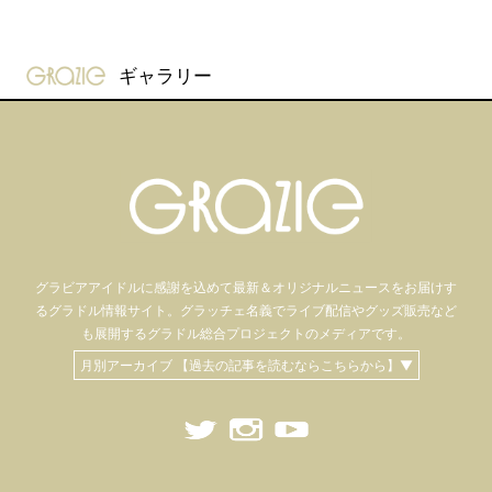
gravure-grazie
ギャラリー
グラビアアイドル
に感謝を込めて
最新＆オリジナルニュースをお届けす
るグラドル情報サイト。
グラッチェ名義で
ライブ配信や
グッズ販売など
も
展開するグラドル総合プロジェクトのメディアです。
月別アーカイブ 【過去の記事を読むならこちらから】▼