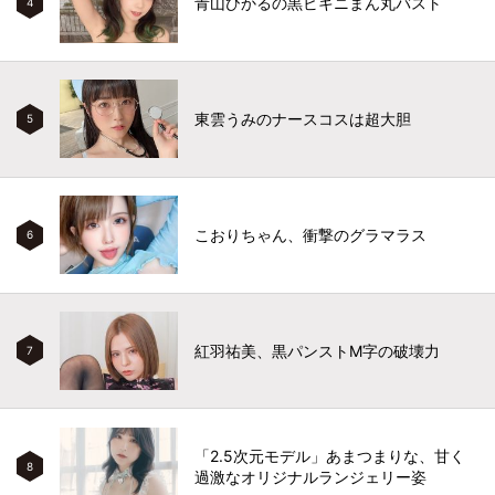
青山ひかるの黒ビキニまん丸バスト
4
東雲うみのナースコスは超大胆
5
こおりちゃん、衝撃のグラマラス
6
紅羽祐美、黒パンストM字の破壊力
7
「2.5次元モデル」あまつまりな、甘く
8
過激なオリジナルランジェリー姿