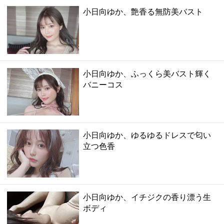
小日向ゆか、艶香る無防美バスト
小日向ゆか、ふっくら美バスト輝く
バニーコス
小日向ゆか、ゆるゆるドレスで匂い
立つ色香
小日向ゆか、イチジクの香り漂う生
ボディ