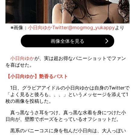
※画像：
小日向ゆかTwitter@mogmog_yukappy
より
画像全体を見る
小日向ゆか
が、実は超お得なバニーショットでファン
を喜ばせた。
【小日向ゆか】艶香るバスト
1日、グラビアアイドルの小日向ゆかは自身のTwitterで
「よく見ると後ろも、、、」というメッセージを添えて1
枚の画像を投稿した。
真っ黒なうさ耳をつけ、真っ黒な水着を身につけた小
日向が、壁際でポーズをとっているオフショットだ。
黒系のバニーコスに身を包んだ小日向は、大人っぽい