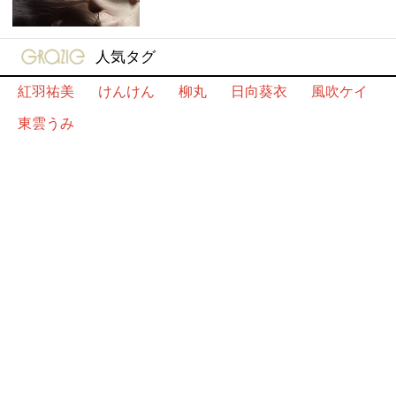
gravure-grazie
人気タグ
紅羽祐美
けんけん
柳丸
日向葵衣
風吹ケイ
東雲うみ