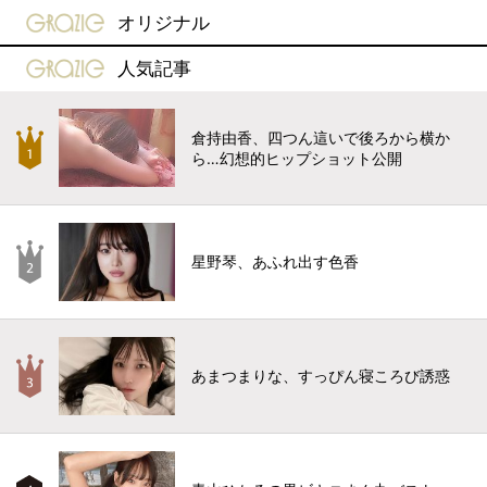
gravure-grazie
オリジナル
gravure-grazie
人気記事
倉持由香、四つん這いで後ろから横か
ら…幻想的ヒップショット公開
星野琴、あふれ出す色香
あまつまりな、すっぴん寝ころび誘惑