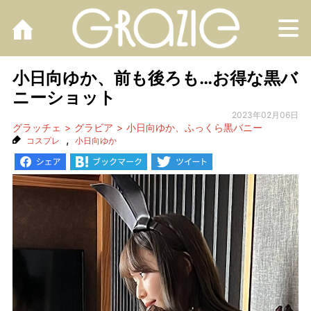
M
小日向ゆか、前も後ろも…お得な黒バ
ニーショット
2023年02月06日
グラッチェ
グラビア
小日向ゆか、ふっくら黒バニー
,
コスプレ
小日向ゆか