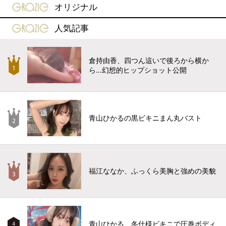
gravure-grazie
オリジナル
gravure-grazie
人気記事
倉持由香、四つん這いで後ろから横か
ら…幻想的ヒップショット公開
青山ひかるの黒ビキニまん丸バスト
福江ななか、ふっくら美胸と強めの美貌
青山ひかる、冬仕様ビキニで圧巻ボディ
4