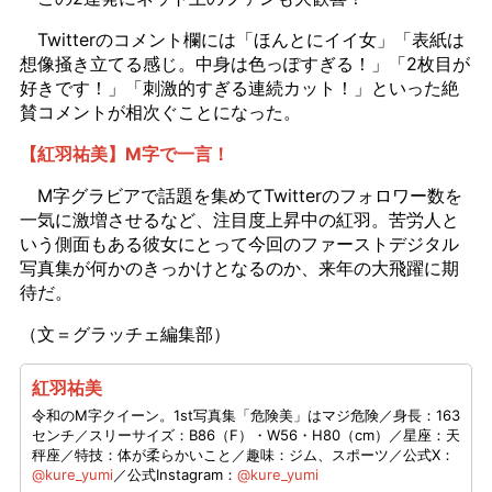
Twitterのコメント欄には「ほんとにイイ女」「表紙は
想像掻き立てる感じ。中身は色っぽすぎる！」「2枚目が
好きです！」「刺激的すぎる連続カット！」といった絶
賛コメントが相次ぐことになった。
【紅羽祐美】M字で一言！
M字グラビアで話題を集めてTwitterのフォロワー数を
一気に激増させるなど、注目度上昇中の紅羽。苦労人と
いう側面もある彼女にとって今回のファーストデジタル
写真集が何かのきっかけとなるのか、来年の大飛躍に期
待だ。
（文＝グラッチェ編集部）
紅羽祐美
令和のM字クイーン。1st写真集「危険美」はマジ危険／身長：163
センチ／スリーサイズ：B86（F）・W56・H80（cm）／星座：天
秤座／特技：体が柔らかいこと／趣味：ジム、スポーツ／公式X：
@kure_yumi
／公式Instagram：
@kure_yumi