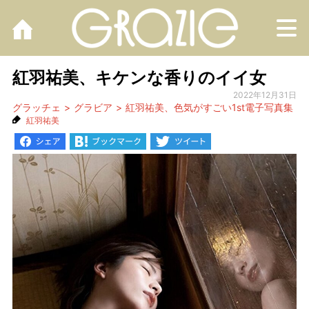
M
紅羽祐美、キケンな香りのイイ女
2022年12月31日
グラッチェ
グラビア
紅羽祐美、色気がすごい1st電子写真集
紅羽祐美