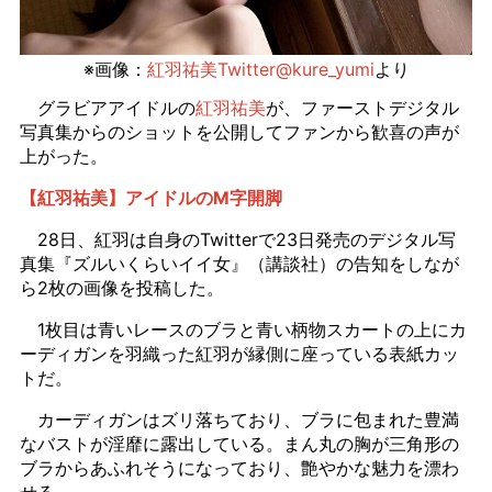
※画像：
紅羽祐美Twitter@kure_yumi
より
グラビアアイドルの
紅羽祐美
が、ファーストデジタル
写真集からのショットを公開してファンから歓喜の声が
上がった。
【紅羽祐美】アイドルのM字開脚
28日、紅羽は自身のTwitterで23日発売のデジタル写
真集『ズルいくらいイイ女』（講談社）の告知をしなが
ら2枚の画像を投稿した。
1枚目は青いレースのブラと青い柄物スカートの上にカ
ーディガンを羽織った紅羽が縁側に座っている表紙カッ
トだ。
カーディガンはズリ落ちており、ブラに包まれた豊満
なバストが淫靡に露出している。まん丸の胸が三角形の
ブラからあふれそうになっており、艶やかな魅力を漂わ
せる。