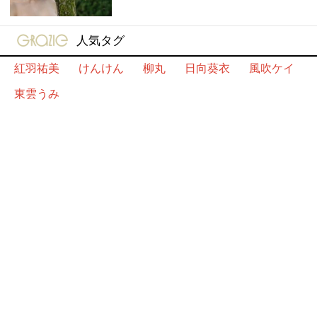
gravure-grazie
人気タグ
紅羽祐美
けんけん
柳丸
日向葵衣
風吹ケイ
東雲うみ