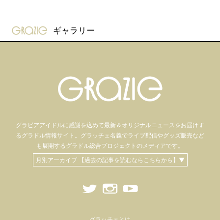
gravure-grazie
ギャラリー
グラビアアイドル
に感謝を込めて
最新＆オリジナルニュースをお届けす
るグラドル情報サイト。
グラッチェ名義で
ライブ配信や
グッズ販売など
も
展開するグラドル総合プロジェクトのメディアです。
月別アーカイブ 【過去の記事を読むならこちらから】▼
グラッチェとは