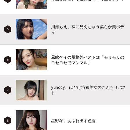
川瀬もえ、裸に見えちゃう柔らか美ボデ
5
ィ
風吹ケイの規格外バストは「モリモリの
6
ヨセヨセでマンマル」
yunocy、はだけ浴衣美女のこんもりバス
7
ト
星野琴、あふれ出す色香
8