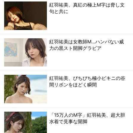
紅羽祐美、真紅の極上M字は脅し文
句と共に
紅羽祐美は女教師M…ハンパない威
力の黒スト開脚グラビア
紅羽祐美、ぴちぴち極小ビキニの谷
間リボンをほどく瞬間
「15万人のM字」紅羽祐美、超大胆
水着で見事な開脚