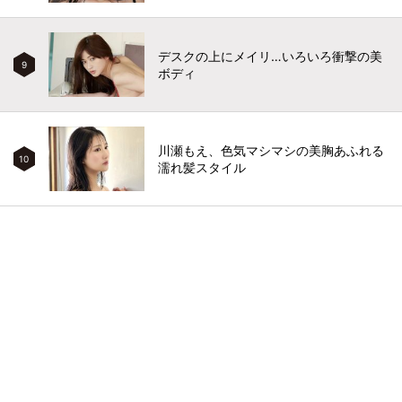
デスクの上にメイリ…いろいろ衝撃の美
9
ボディ
川瀬もえ、色気マシマシの美胸あふれる
10
濡れ髪スタイル