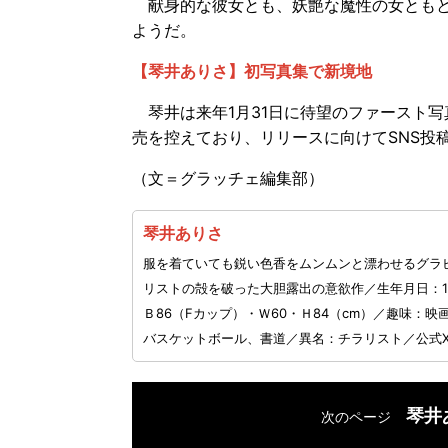
献身的な彼女とも、妖艶な魔性の女ともと
ようだ。
【琴井ありさ】初写真集で新境地
琴井は来年1月31日に待望のファースト写真集
売を控えており、リリースに向けてSNS投
（文＝グラッチェ編集部）
琴井ありさ
服を着ていても鋭い色香をムンムンと漂わせるグラビ
リストの殻を破った大胆露出の意欲作／生年月日：19
Ｂ86（Fカップ）・Ｗ60・Ｈ84（cm）／趣味
バスケットボール、書道／異名：チラリスト／公式
琴井
次のページ