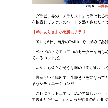
※画像：
琴井ありさ
グラビア界の「チラリスト」と呼ばれる
を披露してファンのハートを熱くさせたよ
【琴井ありさ】小悪魔にチラリ
琴井は6日、自身のTwitterで「温めて
ベッドの上でモコモコのセーターを自らめ
ているカットだ。
いかにも柔らかそうな胸の谷間がまぶしく
寝室という場所で、半脱ぎ状態になってど
まうシチュエーションだ。
これにネット上では「温めてほしい～！」
て暖まりたい…！」といった歓喜の声が相