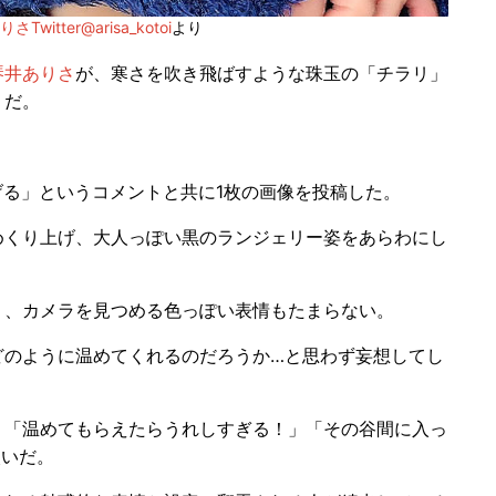
Twitter@arisa_kotoi
より
琴井ありさ
が、寒さを吹き飛ばすような珠玉の「チラリ」
うだ。
あげる」というコメントと共に1枚の画像を投稿した。
くり上げ、大人っぽい黒のランジェリー姿をあらわにし
、カメラを見つめる色っぽい表情もたまらない。
のように温めてくれるのだろうか…と思わず妄想してし
「温めてもらえたらうれしすぎる！」「その谷間に入っ
次いだ。