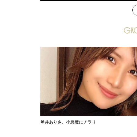
次
琴井ありさ、小悪魔にチラリ