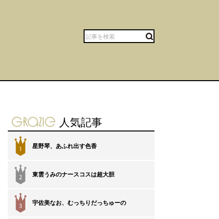
gravure-grazie
人気記事
星野琴、あふれ出す色香
1
東雲うみのナースコスは超大胆
2
宇佐美なお、むっちりだっちゅーの
3