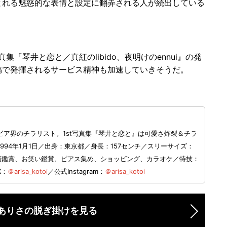
れる魅惑的な表情と設定に翻弄される人が続出している
『琴井と恋と／真紅のlibido、夜明けのennui』の発
稿で発揮されるサービス精神も加速していきそうだ。
ア界のチラリスト。1st写真集『琴井と恋と』は可愛さ炸裂＆チラ
94年1月1日／出身：東京都／身長：157センチ／スリーサイズ：
：映画鑑賞、お笑い鑑賞、ピアス集め、ショッピング、カラオケ／特技：
X：
＠arisa_kotoi
／公式Instagram：
＠arisa_kotoi
ありさの脱ぎ掛けを見る