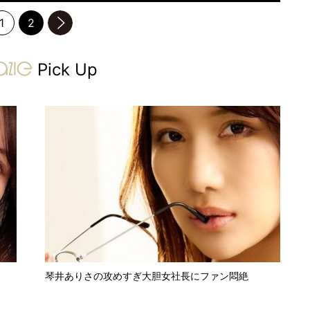
1
2
のページへ
gravure-grazie
Pick Up
琴井ありさの攻めすぎ大胆女社長にファン悶絶