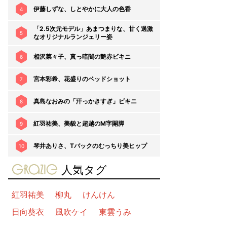
伊藤しずな、しとやかに大人の色香
4
「2.5次元モデル」あまつまりな、甘く過激
5
なオリジナルランジェリー姿
相沢菜々子、真っ暗闇の艶赤ビキニ
6
宮本彩希、花盛りのベッドショット
7
真島なおみの「汗っかきすぎ」ビキニ
8
紅羽祐美、美貌と超越のM字開脚
9
琴井ありさ、Tバックのむっちり美ヒップ
10
gravure-grazie
人気タグ
紅羽祐美
柳丸
けんけん
日向葵衣
風吹ケイ
東雲うみ