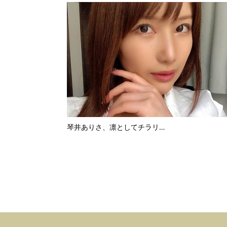
琴井ありさ、凛としてチラリ…