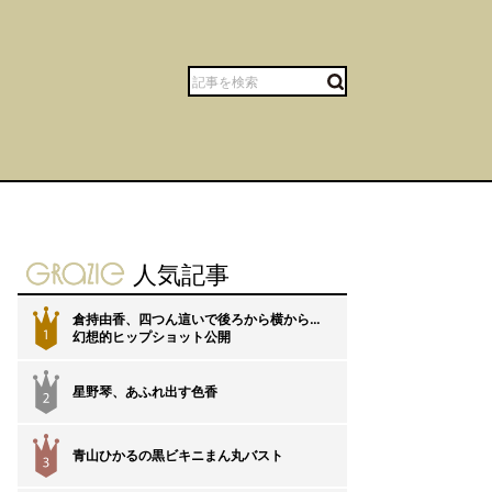
gravure-grazie
人気記事
倉持由香、四つん這いで後ろから横から…
1
幻想的ヒップショット公開
星野琴、あふれ出す色香
2
青山ひかるの黒ビキニまん丸バスト
3