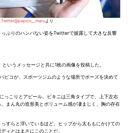
witter@papico__maru
より
っぷりのハンパない姿をTwitterで披露して大きな反響
」というメッセージと共に1枚の画像を投稿した。
パピコが、スポーツジムのような場所でポーズを決めて
にっこりとアピール。ビキニは三角タイプで、上下左右
る。まん丸の造形美とボリューム感が凄まじく、胸の存在
っすらと浮いているほど。ヒップから太ももにかけての
ボディとはまさにこのことだ。