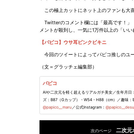
この極上カットにネット上のファンも大
Twitterのコメント欄には「最高です
メントが殺到し、一気に1万件以上の「いい
【パピコ】ウサ耳ピンクビキニ
今回のツイートによってパピコ推しのユー
（文＝グラッチェ編集部）
パピコ
AIや二次元を軽く超えるリアルガチ美女／生年月日：
ズ：B87（Gカップ）・W54・H88（cm）／趣
@papico__maru
／公式Instagram：
@papico__des
二次元
次のページ