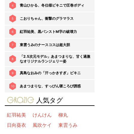
青山ひかる、冬仕様ビキニで圧巻ボディ
4
こおりちゃん、衝撃のグラマラス
5
紅羽祐美、黒パンストM字の破壊力
6
東雲うみのナースコスは超大胆
7
「2.5次元モデル」あまつまりな、甘く過激
8
なオリジナルランジェリー姿
真島なおみの「汗っかきすぎ」ビキニ
9
あまつまりな、すっぴん寝ころび誘惑
10
gravure-grazie
人気タグ
紅羽祐美
けんけん
柳丸
日向葵衣
風吹ケイ
東雲うみ