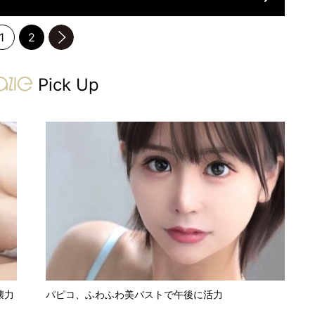
1
2
のページへ
gravure-grazie
Pick Up
壊力
パピコ、ふわふわ美バストで午後に活力