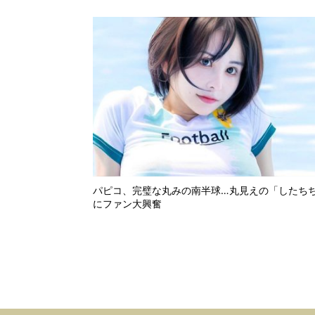
パピコ、完璧な丸みの南半球…丸見えの「したち
にファン大興奮