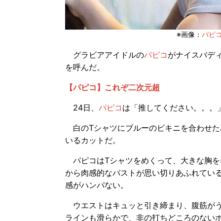
※画像：
パピコT
グラビアアイドルの
パピコ
がナイスバディ
を呼んだ。
【パピコ】これぞ二次元超
24日、
パピコ
は「推してください。。。
白のTシャツにブルーのビキニを合わせた
いるカットだ。
パピコはTシャツをめくって、大きな胸を
から肉感的なバストが思い切りあふれてい
感がハンパない。
ウエストはキュッと引き締まり、腹筋がう
ラインも滑らかで、非の打ちどころのない