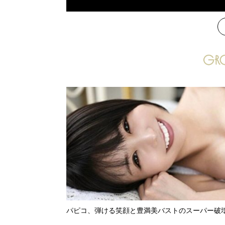
次
パピコ、弾ける笑顔と豊満美バストのスーパー破