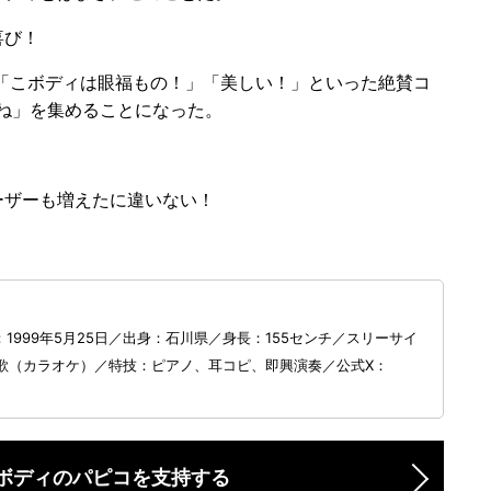
喜び！
！」「こボディは眼福もの！」「美しい！」といった絶賛コ
ね」を集めることになった。
ザーも増えたに違いない！
1999年5月25日／出身：石川県／身長：155センチ／スリーサイ
味：歌（カラオケ）／特技：ピアノ、耳コピ、即興演奏／公式X：
u
ボディのパピコを支持する