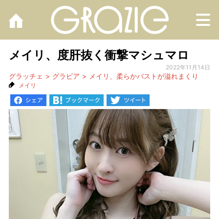
M
メイリ、度肝抜く衝撃マシュマロ
2022年11月14日
グラッチェ
グラビア
メイリ、柔らかバストが溢れまくり
メイリ