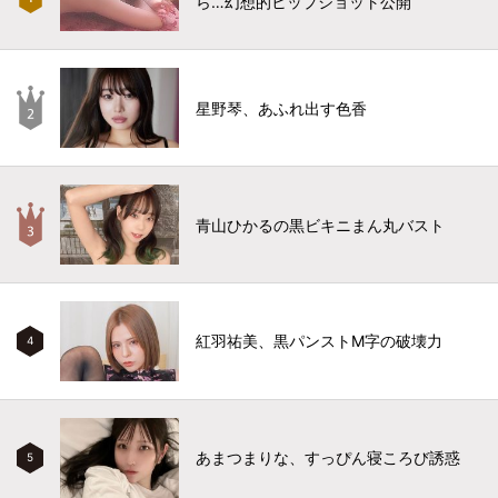
ら…幻想的ヒップショット公開
星野琴、あふれ出す色香
青山ひかるの黒ビキニまん丸バスト
紅羽祐美、黒パンストM字の破壊力
4
あまつまりな、すっぴん寝ころび誘惑
5