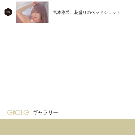
宮本彩希、花盛りのベッドショット
10
gravure-grazie
ギャラリー