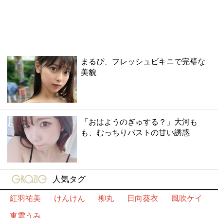
まるぴ、フレッシュビキニで完璧な
美貌
「おはようのぎゅする？」大河も
も、むっちりバストの甘い誘惑
gravure-grazie
人気タグ
紅羽祐美
けんけん
柳丸
日向葵衣
風吹ケイ
東雲うみ