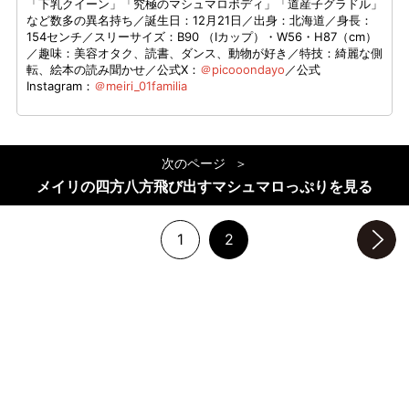
「下乳クイーン」「究極のマシュマロボディ」「道産子グラドル」
など数多の異名持ち／誕生日：12月21日／出身：北海道／身長：
154センチ／スリーサイズ：B90 （Iカップ）・W56・H87（cm）
／趣味：美容オタク、読書、ダンス、動物が好き／特技：綺麗な側
転、絵本の読み聞かせ／公式X：
＠picooondayo
／公式
Instagram：
＠meiri_01familia
次のページ
メイリの四方八方飛び出すマシュマロっぷりを見る
1
2
次のページへ