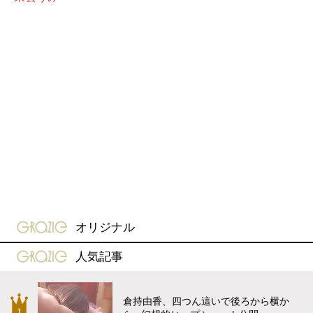
gravure-grazie
オリジナル
gravure-grazie
人気記事
倉持由香、四つん這いで後ろから横か