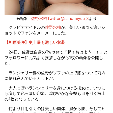
※画像：
佐野水柚Twitter@sanomiyuu_8
より
グラビアアイドルの
佐野水柚
が、美しい四つん這いシ
ョットでファンをメロメロにした。
【相原美咲】史上最も激しい衣装
24日、佐野は自身のTwitterで「起！おはようー！」と
フォロワーに元気よく挨拶しながら1枚の画像を公開し
た。
ランジェリー姿の佐野がソファの上で膝をついて前方
に倒れ込んでいるカットだ。
大人っぽいランジェリーを身につける彼女は、いつに
も増して色っぽい印象。煌びやかな美貌も目を引く極上
の1枚となっている。
何より目を引くのは美しい肉体。肩から腰、そしてヒ