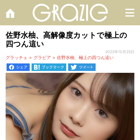
M
佐野水柚、高解像度カットで極上の
四つん這い
2022年10月25日
グラッチェ
グラビア
佐野水柚、極上の四つん這い