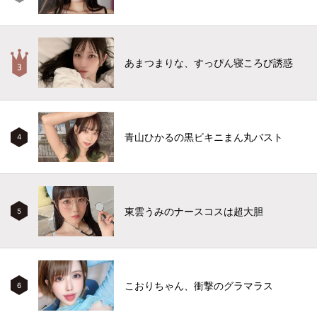
あまつまりな、すっぴん寝ころび誘惑
青山ひかるの黒ビキニまん丸バスト
4
東雲うみのナースコスは超大胆
5
こおりちゃん、衝撃のグラマラス
6