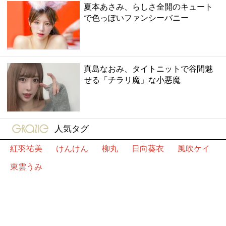
夏本あさみ、らしさ全開のキュート
で色っぽいファンシーバニー
真島なおみ、タイトニットで谷間魅
せる「チラリ魔」な小悪魔
gravure-grazie
人気タグ
紅羽祐美
けんけん
柳丸
日向葵衣
風吹ケイ
東雲うみ