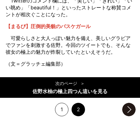
Twitterのコメント欄には、「美しい」「きれい」「い
い眺め」「beautiful！」といったストレートな称賛コメ
ントが相次ぐことになった。
【まるぴ】圧倒的美貌のバスケガール
可愛らしさと大人っぽい魅力を備え、美しいグラビア
でファンを刺激する佐野。今回のツイートでも、そんな
彼女の極上の魅力が炸裂していたといえそうだ。
（文＝グラッチェ編集部）
次のページ
佐野水柚の極上四つん這いを見る
1
2
次のページへ