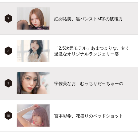
紅羽祐美、黒パンストM字の破壊力
7
「2.5次元モデル」あまつまりな、甘く
8
過激なオリジナルランジェリー姿
宇佐美なお、むっちりだっちゅーの
9
宮本彩希、花盛りのベッドショット
10