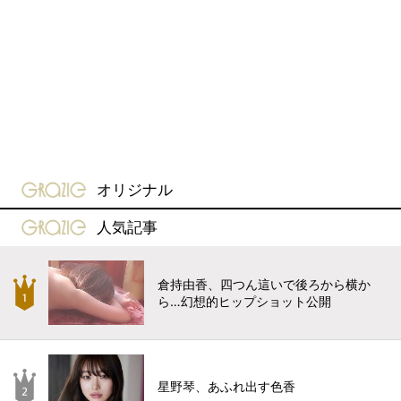
gravure-grazie
オリジナル
gravure-grazie
人気記事
倉持由香、四つん這いで後ろから横か
ら…幻想的ヒップショット公開
星野琴、あふれ出す色香