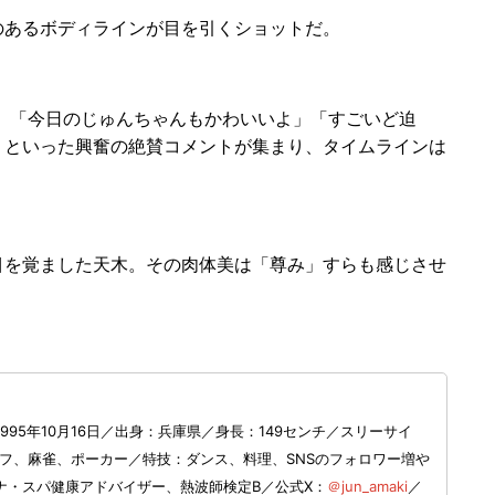
あるボディラインが目を引くショットだ。
！
ぎる」「今日のじゅんちゃんもかわいいよ」「すごいど迫
」といった興奮の絶賛コメントが集まり、タイムラインは
を覚ました天木。その肉体美は「尊み」すらも感じさせ
95年10月16日／出身：兵庫県／身長：149センチ／スリーサイ
ゴルフ、麻雀、ポーカー／特技：ダンス、料理、SNSのフォロワー増や
ナ・スパ健康アドバイザー、熱波師検定B／公式X：
＠jun_amaki
／