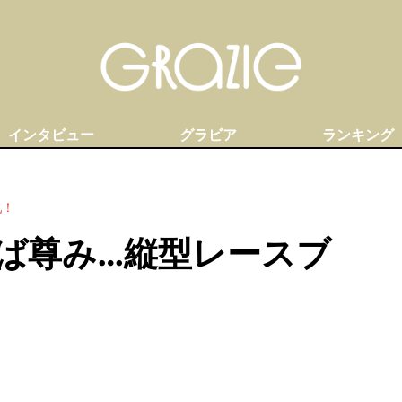
インタビュー
グラビア
ランキング
乳！
ば尊み…縦型レースブ