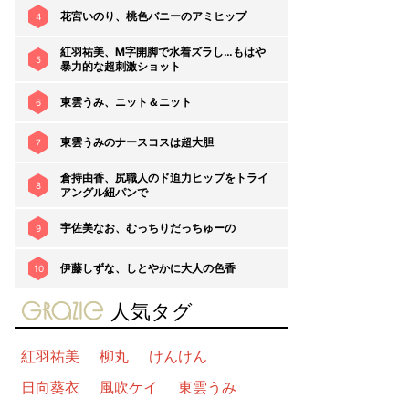
花宮いのり、桃色バニーのアミヒップ
4
紅羽祐美、M字開脚で水着ズラし…もはや
5
暴力的な超刺激ショット
東雲うみ、ニット＆ニット
6
東雲うみのナースコスは超大胆
7
倉持由香、尻職人のド迫力ヒップをトライ
8
アングル紐パンで
宇佐美なお、むっちりだっちゅーの
9
伊藤しずな、しとやかに大人の色香
10
gravure-grazie
人気タグ
紅羽祐美
柳丸
けんけん
日向葵衣
風吹ケイ
東雲うみ