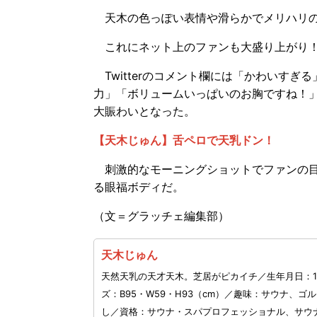
天木の色っぽい表情や滑らかでメリハリの
これにネット上のファンも大盛り上がり
Twitterのコメント欄には「かわいす
力」「ボリュームいっぱいのお胸ですね！
大賑わいとなった。
【天木じゅん】舌ペロで天乳ドン！
刺激的なモーニングショットでファンの目
る眼福ボディだ。
（文＝グラッチェ編集部）
天木じゅん
天然天乳の天才天木。芝居がピカイチ／生年月日：19
ズ：B95・W59・H93（cm）／趣味：サウナ、
し／資格：サウナ・スパプロフェッショナル、サウ