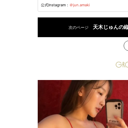
公式Instagram：
＠jun.amaki
天木じゅんの
次のページ
次