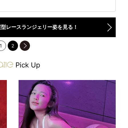
縦型レースランジェリー姿を見る！
1
2
のページへ
gravure-grazie
Pick Up