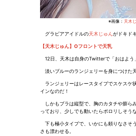
※画像：
天木じゅ
グラビアアイドルの
天木じゅん
がドキド
【天木じゅん】Oフロントで天乳
12日、天木は自身のTwitterで「おは
淡いブルーのランジェリーを身につけた天
ランジェリーはレースタイプでスケスケ状
インなのだ！
しかもブラは縦型で、胸のカタチや膨らみ
っており、少しでも動いたらポロリしそう
下も極小タイプで、いかにも頼りなさそう
さも漂わせる。