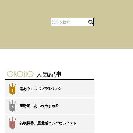
gravure-grazie
人気記事
南あみ、スポブラTバック
1
星野琴、あふれ出す色香
2
花咲楓香、重量感ハンパないバスト
3