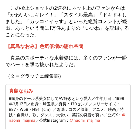
この極上ショットの2連発にネット上のファンからは、
「かわいいしキレイ！」「スタイル最高」「ドキドキし
ました」「カッコイイっす」といった絶賛コメントが続
出。あっという間に1万件あまりの「いいね」を記録する
ことになった。
【真島なおみ】色気倍増の濡れ谷間
真島のスポーティな水着姿には、多くのファンが一瞬
でハートを撃ち抜かれたようだ。
（文＝グラッチェ編集部）
真島なおみ
9頭身のドール系美女にしてAV好きという愛人／生年月日：1998
年3月17日／出身：埼玉県／身長：170センチ／スリーサイズ：
B87・W59・H91（cm）／趣味：コスメ収集、アニメ、映画／特
技：自撮り、歌、ダンス、大食い、英語の発音が良い／公式X：
＠
naomi_majima
／公式Instagram：
＠naomi_majima