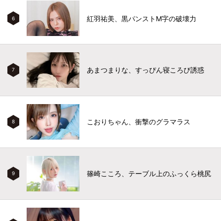
紅羽祐美、黒パンストM字の破壊力
6
あまつまりな、すっぴん寝ころび誘惑
7
こおりちゃん、衝撃のグラマラス
8
篠崎こころ、テーブル上のふっくら桃尻
9