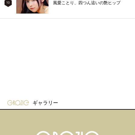
風愛ことり、四つん這いの艶ヒップ
10
gravure-grazie
ギャラリー