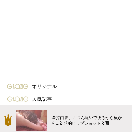
gravure-grazie
オリジナル
gravure-grazie
人気記事
倉持由香、四つん這いで後ろから横か
ら…幻想的ヒップショット公開