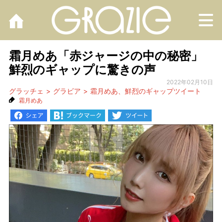
M
霜月めあ「赤ジャージの中の秘密」
鮮烈のギャップに驚きの声
2022年02月10日
グラッチェ
グラビア
霜月めあ、鮮烈のギャップツイート
霜月めあ