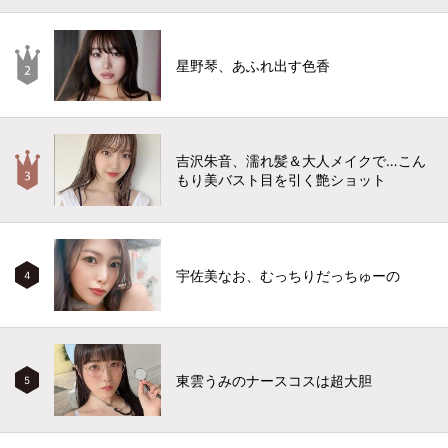
星野琴、あふれ出す色香
吉沢朱音、濡れ髪＆大人メイクで…こん
もり美バスト目を引く艶ショット
宇佐美なお、むっちりだっちゅーの
4
東雲うみのナースコスは超大胆
5