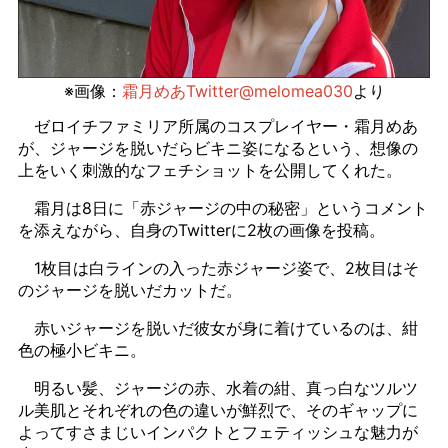
※画像：
霜月めあTwitter@melomea030
より
ゼロイチファミリア所属のコスプレイヤー・霜月めあ
が、ジャージを脱いだらビキニ姿になるという、想像の
上をいく刺激的なフェチショットを公開してくれた。
霜月は8日に「赤ジャージの中の秘密」というコメント
を添えながら、自身のTwitterに2枚の画像を投稿。
1枚目は白ラインの入った赤ジャージ姿で、2枚目はそ
のジャージを脱いだカットだ。
赤いジャージを脱いだ彼女が身に着けているのは、紺
色の極小ビキニ。
明るい髪、ジャージの赤、水着の紺、真っ白なツルツ
ル美肌とそれぞれの色の違いが鮮烈で、そのギャップに
よってすさまじいインパクトとフェティッシュな魅力が