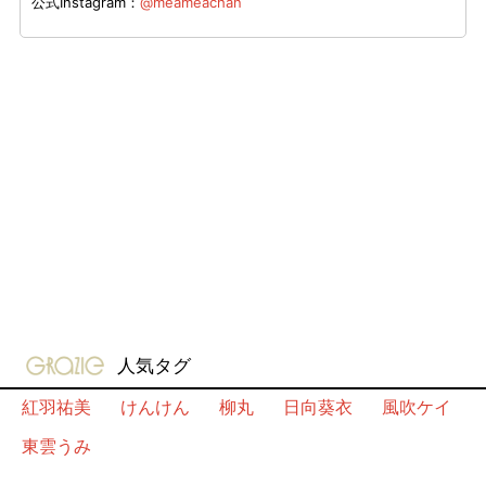
公式Instagram：
@meameachan
gravure-grazie
人気タグ
紅羽祐美
けんけん
柳丸
日向葵衣
風吹ケイ
東雲うみ