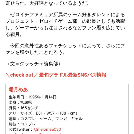
寄せられ、大好評となっているようだ。
ゼロイチファミリア所属のゲーム好きタレントによる
プロジェクト「ゼロイチゲーム部」の部長としても活躍
し、ゲーマーからも注目されるなどファン層を広げてい
る霜月。
今回の意外性あるフェチショットによって、さらにフ
ァンを増やしたことだろう。
（文＝グラッチェ編集部）
＼check out／ 最旬グラドル最新SNSバズ情報
霜月めあ
生年月日：1995年11月14日
出身：宮城県
身長：165センチ
スリーサイズ：B81・W57・H88（cm）
趣味：コスプレ、ゲーム、マンガ、ギャル
特技：コスプレ
公式Twitter：
@melomea030