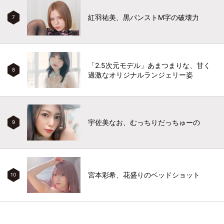
紅羽祐美、黒パンストM字の破壊力
7
「2.5次元モデル」あまつまりな、甘く
8
過激なオリジナルランジェリー姿
宇佐美なお、むっちりだっちゅーの
9
宮本彩希、花盛りのベッドショット
10