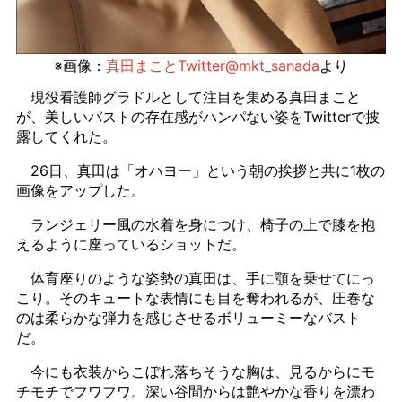
※画像：
真田まことTwitter@mkt_sanada
より
現役看護師グラドルとして注目を集める真田まこと
が、美しいバストの存在感がハンパない姿をTwitterで披
露してくれた。
26日、真田は「オハヨー」という朝の挨拶と共に1枚の
画像をアップした。
ランジェリー風の水着を身につけ、椅子の上で膝を抱
えるように座っているショットだ。
体育座りのような姿勢の真田は、手に顎を乗せてにっ
こり。そのキュートな表情にも目を奪われるが、圧巻な
のは柔らかな弾力を感じさせるボリューミーなバスト
だ。
今にも衣装からこぼれ落ちそうな胸は、見るからにモ
チモチでフワフワ。深い谷間からは艶やかな香りを漂わ