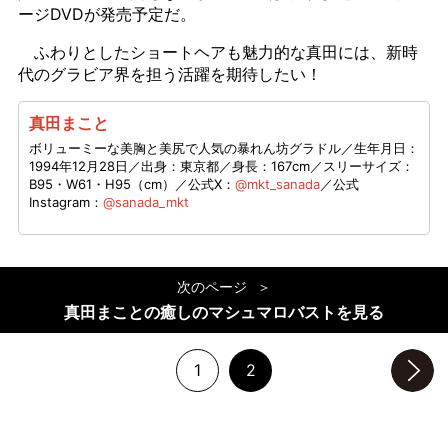
ージDVDが発売予定だ。
ふわりとしたショートヘアも魅力的な真田には、新時
代のグラビア界を担う活躍を期待したい！
真田まこと
ボリューミーな美胸と美尻で人気の暴れん坊グラドル／生年月日：
1994年12月28日／出身：東京都／身長：167cm／スリーサイズ：
B95・W61・H95（cm）／公式X：
@mkt_sanada
／公式
Instagram：
@sanada_mkt
次のページ
真田まことの癒しのマシュマロバストを見る
1
2
次のページへ