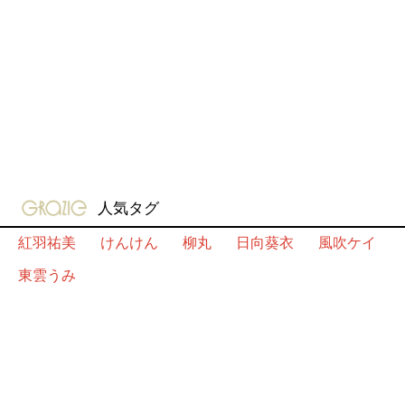
gravure-grazie
人気タグ
紅羽祐美
けんけん
柳丸
日向葵衣
風吹ケイ
東雲うみ