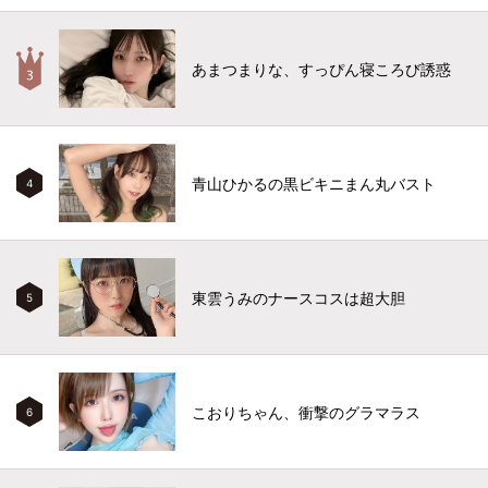
あまつまりな、すっぴん寝ころび誘惑
青山ひかるの黒ビキニまん丸バスト
4
東雲うみのナースコスは超大胆
5
こおりちゃん、衝撃のグラマラス
6