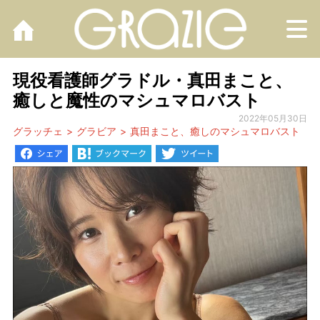
M
現役看護師グラドル・真田まこと、
癒しと魔性のマシュマロバスト
2022年05月30日
グラッチェ
グラビア
真田まこと、癒しのマシュマロバスト