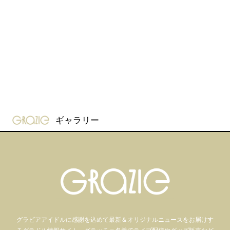
gravure-grazie
ギャラリー
グラビアアイドル
に感謝を込めて
最新＆オリジナルニュースをお届けす