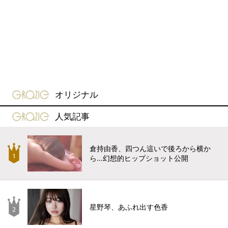
gravure-grazie
オリジナル
gravure-grazie
人気記事
倉持由香、四つん這いで後ろから横か
ら…幻想的ヒップショット公開
星野琴、あふれ出す色香