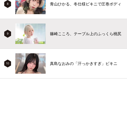
青山ひかる、冬仕様ビキニで圧巻ボディ
8
篠崎こころ、テーブル上のふっくら桃尻
9
真島なおみの「汗っかきすぎ」ビキニ
10