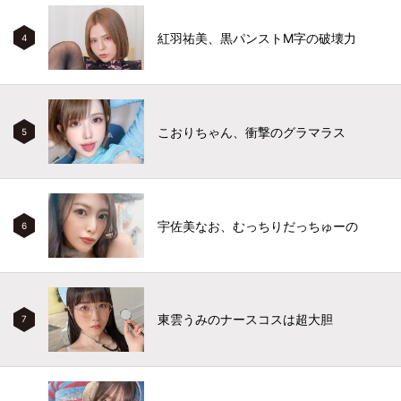
紅羽祐美、黒パンストM字の破壊力
4
こおりちゃん、衝撃のグラマラス
5
宇佐美なお、むっちりだっちゅーの
6
東雲うみのナースコスは超大胆
7