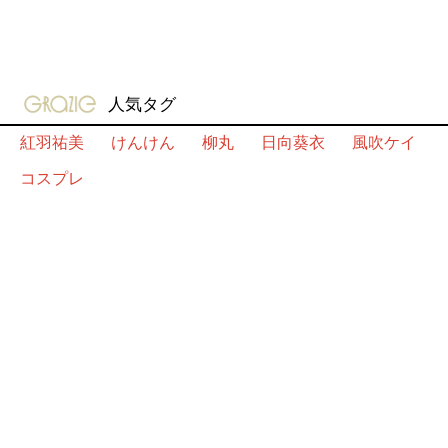
gravure-grazie
人気タグ
紅羽祐美
けんけん
柳丸
日向葵衣
風吹ケイ
コスプレ