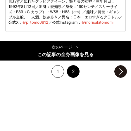
言わずと知れたグラビアクイーン。艶と美の女神／生年月日：
1992年8月12日／出身：愛知県／身長：160センチ／スリーサイ
ズ：B89（G カップ）・W58・H88（cm）／趣味／特技：ギャン
ブル全般、一人酒、飲み歩き／異名：日本一エロすぎるグラドル／
公式X：
＠p_tomo0812
／公式Instagram：
＠morisakitomomi
次のページ
この記事の全身画像を見る
1
2
次のページへ