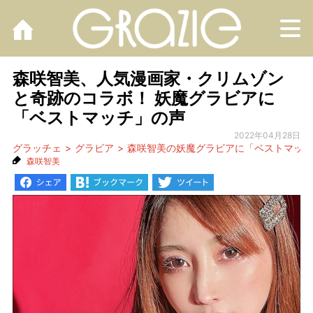
M
森咲智美、人気漫画家・クリムゾン
と奇跡のコラボ！ 妖魔グラビアに
「ベストマッチ」の声
2022年04月28日
グラッチェ
グラビア
森咲智美の妖魔グラビアに「ベストマッチ
森咲智美