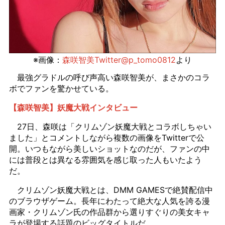
※画像：
森咲智美Twitter@p_tomo0812
より
最強グラドルの呼び声高い森咲智美が、まさかのコラ
ボでファンを驚かせている。
【森咲智美】妖魔大戦インタビュー
27日、森咲は「クリムゾン妖魔大戦とコラボしちゃい
ました」とコメントしながら複数の画像をTwitterで公
開。いつもながら美しいショットなのだが、ファンの中
には普段とは異なる雰囲気を感じ取った人もいたよう
だ。
クリムゾン妖魔大戦とは、DMM GAMESで絶賛配信中
のブラウザゲーム。長年にわたって絶大な人気を誇る漫
画家・クリムゾン氏の作品群から選りすぐりの美女キャ
ラが登場する話題のビッグタイトルだ。