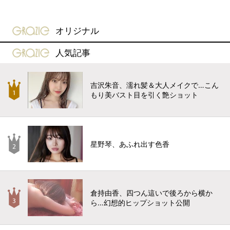
gravure-grazie
オリジナル
gravure-grazie
人気記事
吉沢朱音、濡れ髪＆大人メイクで…こん
もり美バスト目を引く艶ショット
星野琴、あふれ出す色香
倉持由香、四つん這いで後ろから横か
ら…幻想的ヒップショット公開