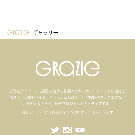
gravure-grazie
ギャラリー
グラビアアイドル
に感謝を込めて
最新＆オリジナルニュースをお届けす
るグラドル情報サイト。
グラッチェ名義で
ライブ配信や
グッズ販売など
も
展開するグラドル総合プロジェクトのメディアです。
月別アーカイブ 【過去の記事を読むならこちらから】▼