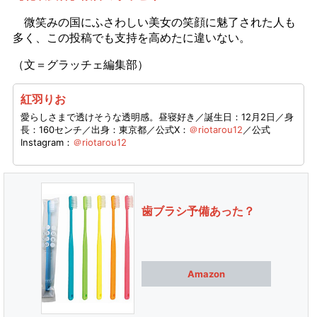
微笑みの国にふさわしい美女の笑顔に魅了された人も
多く、この投稿でも支持を高めたに違いない。
（文＝グラッチェ編集部）
紅羽りお
愛らしさまで透けそうな透明感。昼寝好き／誕生日：12月2日／身
長：160センチ／出身：東京都／公式X：
＠riotarou12
／公式
Instagram：
＠riotarou12
歯ブラシ予備あった？
Amazon