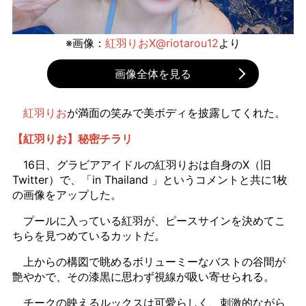
※画像：
紅羽りおX@riotarou12
より
画像全体を見る
紅羽りお
が満面の笑みで美ボディを披露してくれた。
【紅羽りお】秘密チラリ
16日、グラビアアイドルの紅羽りおは自身のX（旧
Twitter）で、「in Thailand 」というコメントと共に1枚
の画像をアップした。
プールに入っている紅羽が、ピースサインを決めてこ
ちらを見つめているカットだ。
上からの構図で眺めるボリューミーなバストの谷間が
艶やかで、その漆黒に思わず視線が吸い寄せられる。
チークの映えるルックスは可愛らしく、刺激的ながら