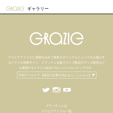
gravure-grazie
ギャラリー
グラビアアイドル
に感謝を込めて
最新＆オリジナルニュースをお届けす
るグラドル情報サイト。
グラッチェ名義で
ライブ配信や
グッズ販売など
も
展開するグラドル総合プロジェクトのメディアです。
月別アーカイブ 【過去の記事を読むならこちらから】▼
グラッチェとは
グラビアアイドル一覧