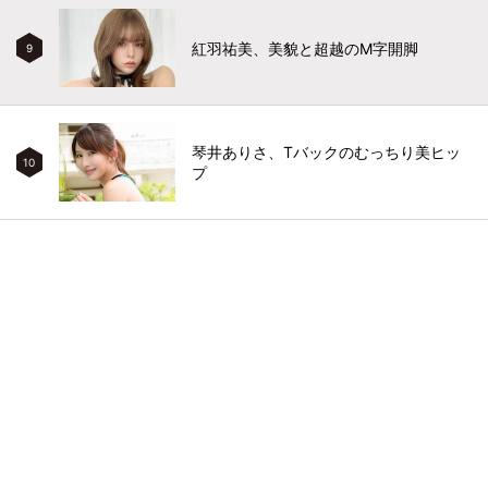
紅羽祐美、美貌と超越のM字開脚
9
琴井ありさ、Tバックのむっちり美ヒッ
10
プ