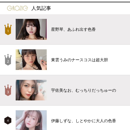
gravure-grazie
人気記事
星野琴、あふれ出す色香
東雲うみのナースコスは超大胆
宇佐美なお、むっちりだっちゅーの
伊藤しずな、しとやかに大人の色香
4