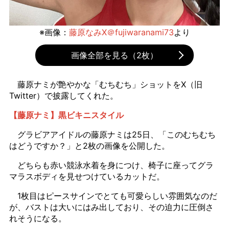
※画像：
藤原なみX＠fujiwaranami73
より
画像全部を見る（2枚）
藤原ナミが艶やかな「むちむち」ショットをX（旧
Twitter）で披露してくれた。
【藤原ナミ】黒ビキニスタイル
グラビアアイドルの藤原ナミは25日、「このむちむち
はどうですか？」と2枚の画像を公開した。
どちらも赤い競泳水着を身につけ、椅子に座ってグラ
マラスボディを見せつけているカットだ。
1枚目はピースサインでとても可愛らしい雰囲気なのだ
が、バストは大いにはみ出しており、その迫力に圧倒さ
れそうになる。