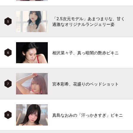
「2.5次元モデル」あまつまりな、甘く
5
過激なオリジナルランジェリー姿
相沢菜々子、真っ暗闇の艶赤ビキニ
6
宮本彩希、花盛りのベッドショット
7
真島なおみの「汗っかきすぎ」ビキニ
8