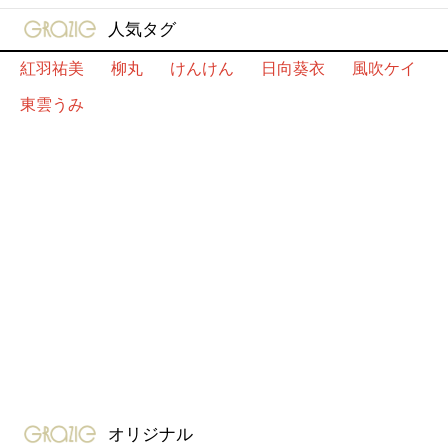
gravure-grazie
人気タグ
紅羽祐美
柳丸
けんけん
日向葵衣
風吹ケイ
東雲うみ
gravure-grazie
オリジナル