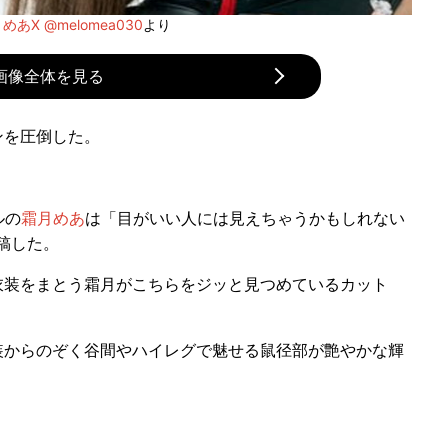
めあX @melomea030
より
画像全体を見る
ンを圧倒した。
ルの
霜月めあ
は「目がいい人には見えちゃうかもしれない
稿した。
装をまとう霜月がこちらをジッと見つめているカット
からのぞく谷間やハイレグで魅せる鼠径部が艶やかな輝