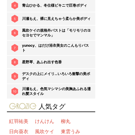
青山ひかる、冬仕様ビキニで圧巻ボディ
4
川瀬もえ、裸に見えちゃう柔らか美ボディ
5
風吹ケイの規格外バストは「モリモリのヨ
6
セヨセでマンマル」
yunocy、はだけ浴衣美女のこんもりバス
7
ト
星野琴、あふれ出す色香
8
デスクの上にメイリ…いろいろ衝撃の美ボ
9
ディ
川瀬もえ、色気マシマシの美胸あふれる濡
10
れ髪スタイル
gravure-grazie
人気タグ
紅羽祐美
けんけん
柳丸
日向葵衣
風吹ケイ
東雲うみ