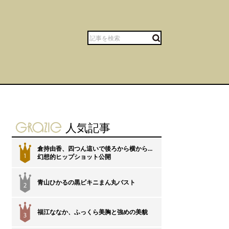
gravure-grazie
人気記事
倉持由香、四つん這いで後ろから横から…
1
幻想的ヒップショット公開
青山ひかるの黒ビキニまん丸バスト
2
福江ななか、ふっくら美胸と強めの美貌
3