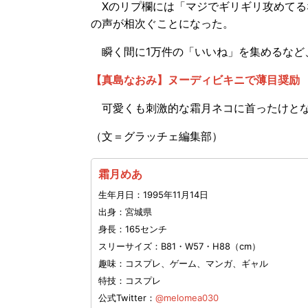
Xのリプ欄には「マジでギリギリ攻めてる
の声が相次ぐことになった。
瞬く間に1万件の「いいね」を集めるなど
【真島なおみ】ヌーディビキニで薄目奨励
可愛くも刺激的な霜月ネコに首ったけとな
（文＝グラッチェ編集部）
霜月めあ
生年月日：1995年11月14日
出身：宮城県
身長：165センチ
スリーサイズ：B81・W57・H88（cm）
趣味：コスプレ、ゲーム、マンガ、ギャル
特技：コスプレ
公式Twitter：
@melomea030