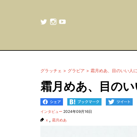
グラッチェ
グラビア
霜月めあ、目のいい人
霜月めあ、目のい
インタビュー
2024年09月16日
,
x
霜月めあ