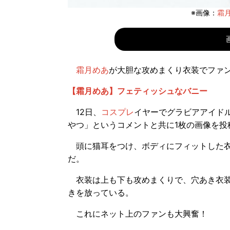
※画像：
霜月
霜月めあ
が大胆な攻めまくり衣装でファ
【霜月めあ】フェティッシュなバニー
12日、
コスプレ
イヤーでグラビアアイド
やつ」というコメントと共に1枚の画像を投
頭に猫耳をつけ、ボディにフィットした衣
だ。
衣装は上も下も攻めまくりで、穴あき衣装
きを放っている。
これにネット上のファンも大興奮！