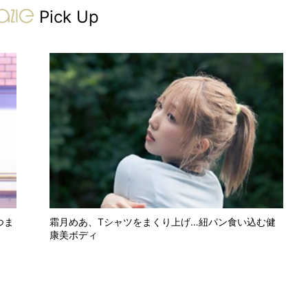
gravure-grazie
Pick Up
つま
霜月めあ、Tシャツをまくり上げ…紐パン食い込む健
康美ボディ