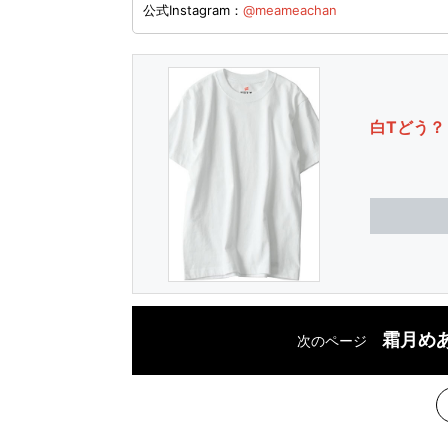
公式Instagram：
@meameachan
白Tどう？
霜月め
次のページ
次