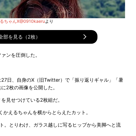
るちゃんX@0910kaeru
より
全部を見る（2枚）
ァンを圧倒した。
7日、自身のX（旧Twitter）で「振り返りギャル」「暑
共に2枚の画像を公開した。
を見せつけている2枚組だ。
くかえるちゃんを横からとらえたカット。
ト。とりわけ、ガラス越しに写るヒップから美脚へと流