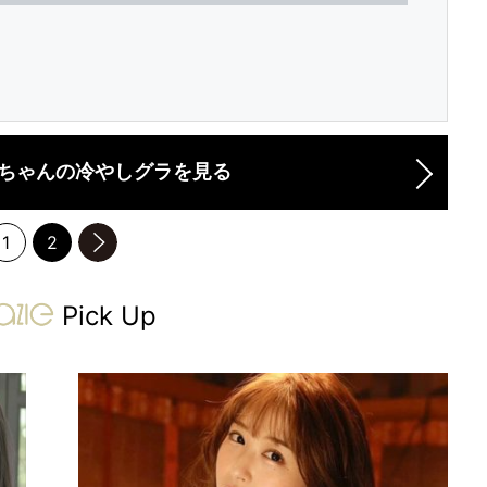
ちゃんの冷やしグラを見る
1
2
のページへ
gravure-grazie
Pick Up