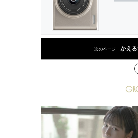
かえる
次のページ
次