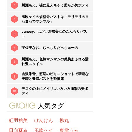
川瀬もえ、裸に見えちゃう柔らか美ボディ
4
風吹ケイの規格外バストは「モリモリのヨ
5
セヨセでマンマル」
yunocy、はだけ浴衣美女のこんもりバス
6
ト
宇佐美なお、むっちりだっちゅーの
7
川瀬もえ、色気マシマシの美胸あふれる濡
8
れ髪スタイル
吉沢朱音、窓辺のビキニショットで華奢な
9
美脚と豊満バストを艶披露
デスクの上にメイリ…いろいろ衝撃の美ボ
10
ディ
gravure-grazie
人気タグ
紅羽祐美
けんけん
柳丸
日向葵衣
風吹ケイ
東雲うみ