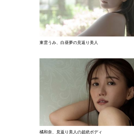
東雲うみ、白昼夢の見返り美人
橘和奈、見返り美人の超絶ボディ