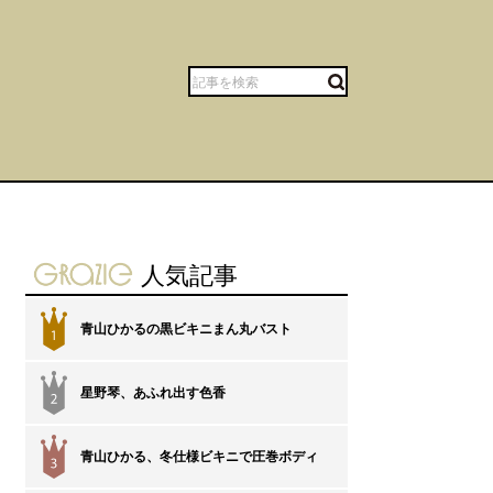
gravure-grazie
人気記事
青山ひかるの黒ビキニまん丸バスト
1
星野琴、あふれ出す色香
2
青山ひかる、冬仕様ビキニで圧巻ボディ
3