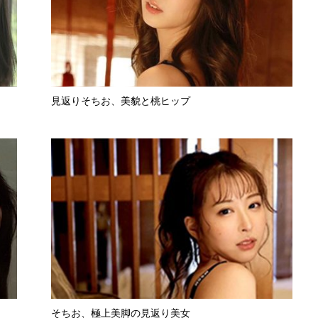
見返りそちお、美貌と桃ヒップ
そちお、極上美脚の見返り美女