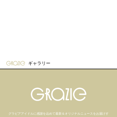
gravure-grazie
ギャラリー
グラビアアイドル
に感謝を込めて
最新＆オリジナルニュースをお届けす