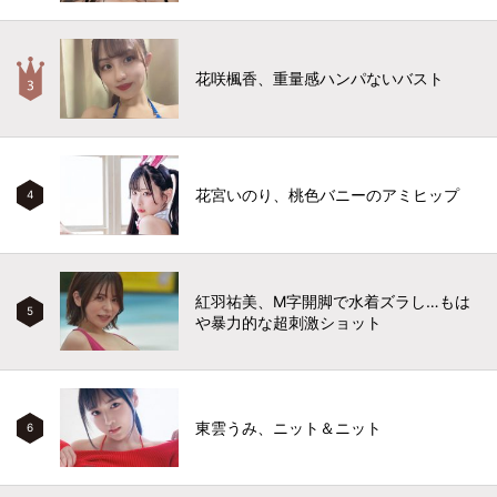
花咲楓香、重量感ハンパないバスト
花宮いのり、桃色バニーのアミヒップ
4
紅羽祐美、M字開脚で水着ズラし…もは
5
や暴力的な超刺激ショット
東雲うみ、ニット＆ニット
6