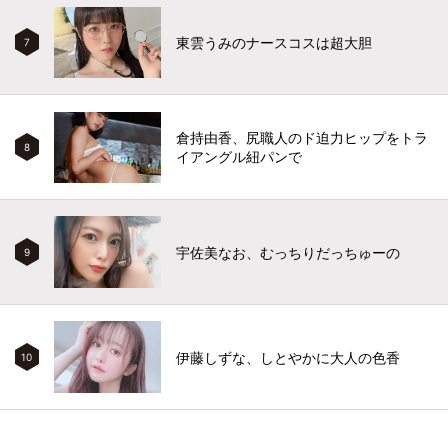
東雲うみのナースコスは超大胆
7
倉持由香、尻職人のド迫力ヒップをトラ
8
イアングル紐パンで
宇佐美なお、むっちりだっちゅーの
9
伊藤しずな、しとやかに大人の色香
10