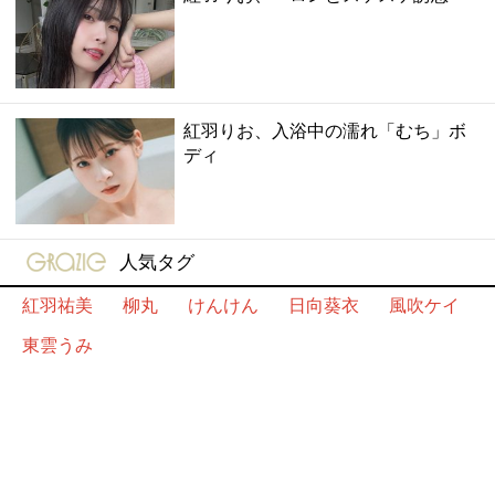
紅羽りお、入浴中の濡れ「むち」ボ
ディ
gravure-grazie
人気タグ
紅羽祐美
柳丸
けんけん
日向葵衣
風吹ケイ
東雲うみ