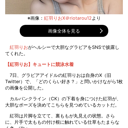
※画像：
紅羽りおX＠riotarou12
より
画像全体を見る
紅羽りお
がヘルシーで大胆なグラビアをSNSで披露し
てくれた。
【紅羽りお】キュートに競泳水着
7日、グラビアアイドルの紅羽りおは自身のX（旧
Twitter）で、「どのくらい好き？」と問いかけながら1枚
の画像を公開した。
カルバンクライン（CK）の下着を身につけた紅羽が、
大胆なポーズを決めてこちらを見つめているカットだ。
紅羽は片脚を立てて、裏ももが丸見えの状態。さら
に、片手で太ももの付け根に触れている仕草もたまらな