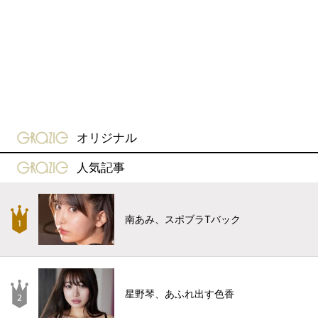
gravure-grazie
オリジナル
gravure-grazie
人気記事
南あみ、スポブラTバック
星野琴、あふれ出す色香