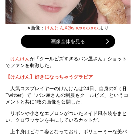
※画像：
けんけんX@snexxxxxxx
より
画像全体を見る
けんけん
が「クールビズすぎるパン屋さん」ショット
でファンを刺激した。
【けんけん】好きになっちゃうグラビア
人気コスプレイヤーのけんけんは24日、自身のX（旧
Twitter）で「パン屋さんの制服もクールビズ」というコ
メントと共に1枚の画像を公開した。
リボンや小さなエプロンがついたメイド風衣装をまと
い、クロワッサンを手にしているカットだ。
上半身はビキニ姿となっており、ボリューミーな美バ