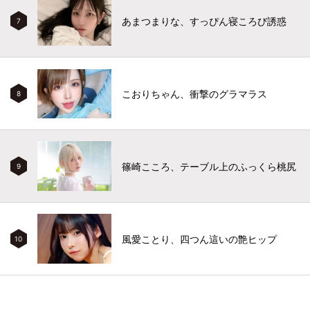
あまつまりな、すっぴん寝ころび誘惑
7
こおりちゃん、衝撃のグラマラス
8
篠崎こころ、テーブル上のふっくら桃尻
9
風愛ことり、四つん這いの艶ヒップ
10