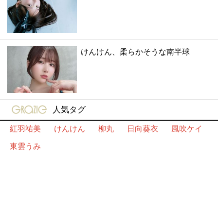
けんけん、柔らかそうな南半球
gravure-grazie
人気タグ
紅羽祐美
けんけん
柳丸
日向葵衣
風吹ケイ
東雲うみ