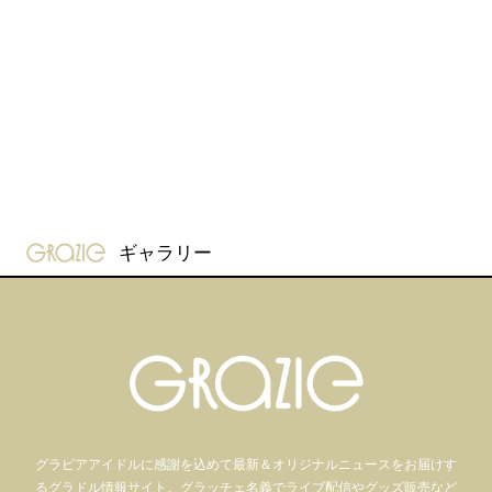
gravure-grazie
ギャラリー
グラビアアイドル
に感謝を込めて
最新＆オリジナルニュースをお届けす
るグラドル情報サイト。
グラッチェ名義で
ライブ配信や
グッズ販売など