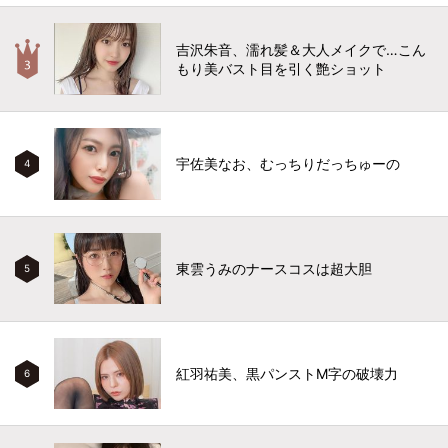
吉沢朱音、濡れ髪＆大人メイクで…こん
もり美バスト目を引く艶ショット
宇佐美なお、むっちりだっちゅーの
4
東雲うみのナースコスは超大胆
5
紅羽祐美、黒パンストM字の破壊力
6