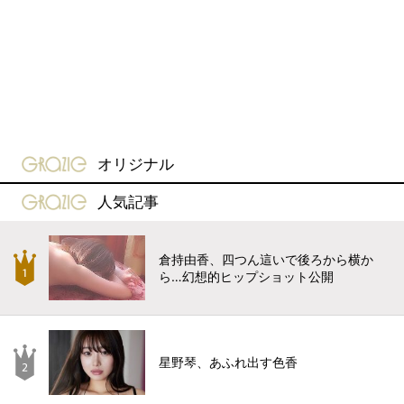
gravure-grazie
オリジナル
gravure-grazie
人気記事
倉持由香、四つん這いで後ろから横か
ら…幻想的ヒップショット公開
星野琴、あふれ出す色香