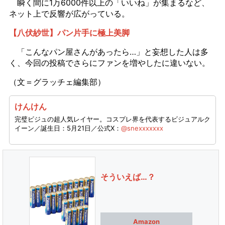
瞬く間に1万6000件以上の「いいね」が集まるなど、
ネット上で反響が広がっている。
【八伏紗世】パン片手に極上美脚
「こんなパン屋さんがあったら…」と妄想した人は多
く、今回の投稿でさらにファンを増やしたに違いない。
（文＝グラッチェ編集部）
けんけん
完璧ビジュの超人気レイヤー。コスプレ界を代表するビジュアルク
イーン／誕生日：5月21日／公式X：
@snexxxxxxx
そういえば…？
Amazon