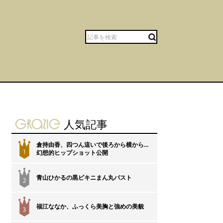
gravure-grazie
人気記事
倉持由香、四つん這いで後ろから横から…
1
幻想的ヒップショット公開
青山ひかるの黒ビキニまん丸バスト
2
福江ななか、ふっくら美胸と強めの美貌
3