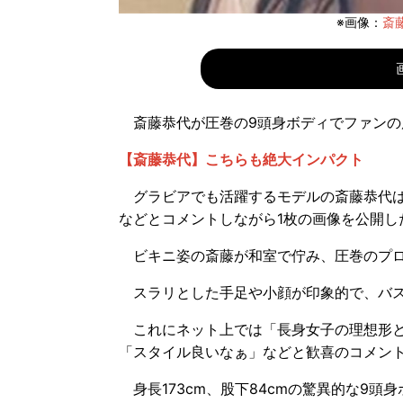
※画像：
斎藤
斎藤恭代が圧巻の9頭身ボディでファンの
【斎藤恭代】こちらも絶大インパクト
グラビアでも活躍するモデルの斎藤恭代は17
などとコメントしながら1枚の画像を公開し
ビキニ姿の斎藤が和室で佇み、圧巻のプロ
スラリとした手足や小顔が印象的で、バス
これにネット上では「長身女子の理想形と
「スタイル良いなぁ」などと歓喜のコメン
身長173cm、股下84cmの驚異的な9頭