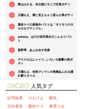
青山ひかる、冬仕様ビキニで圧巻ボディ
4
川瀬もえ、裸に見えちゃう柔らか美ボディ
5
風吹ケイの規格外バストは「モリモリのヨ
6
セヨセでマンマル」
yunocy、はだけ浴衣美女のこんもりバス
7
ト
星野琴、あふれ出す色香
8
デスクの上にメイリ…いろいろ衝撃の美ボ
9
ディ
川瀬もえ、色気マシマシの美胸あふれる濡
10
れ髪スタイル
gravure-grazie
人気タグ
紅羽祐美
けんけん
柳丸
日向葵衣
風吹ケイ
東雲うみ