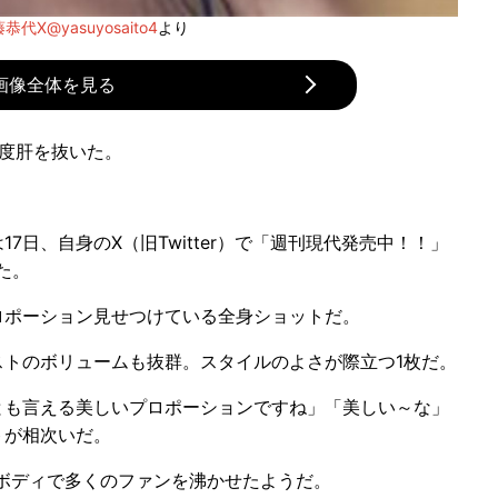
恭代X@yasuyosaito4
より
画像全体を見る
度肝を抜いた。
日、自身のX（旧Twitter）で「週刊現代発売中！！」
た。
ポーション見せつけている全身ショットだ。
トのボリュームも抜群。スタイルのよさが際立つ1枚だ。
も言える美しいプロポーションですね」「美しい～な」
トが相次いだ。
身ボディで多くのファンを沸かせたようだ。