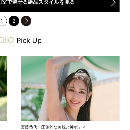
和室で魅せる絶品スタイルを見る
1
2
のページへ
gravure-grazie
Pick Up
斎藤恭代、圧倒的な美貌と神ボディ