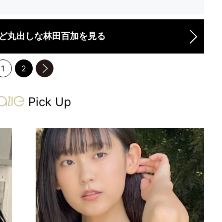
ど丸出しな林田百加を見る
1
2
のページへ
gravure-grazie
Pick Up