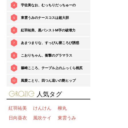
宇佐美なお、むっちりだっちゅーの
4
東雲うみのナースコスは超大胆
5
紅羽祐美、黒パンストM字の破壊力
6
あまつまりな、すっぴん寝ころび誘惑
7
こおりちゃん、衝撃のグラマラス
8
篠崎こころ、テーブル上のふっくら桃尻
9
風愛ことり、四つん這いの艶ヒップ
10
gravure-grazie
人気タグ
紅羽祐美
けんけん
柳丸
日向葵衣
風吹ケイ
東雲うみ