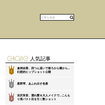
gravure-grazie
人気記事
倉持由香、四つん這いで後ろから横から…
1
幻想的ヒップショット公開
星野琴、あふれ出す色香
2
吉沢朱音、濡れ髪＆大人メイクで…こんも
3
り美バスト目を引く艶ショット