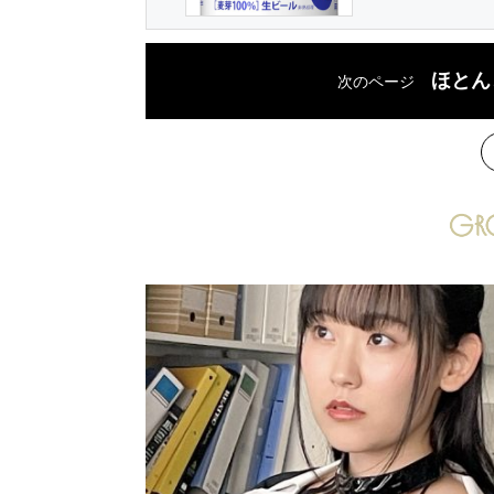
ほとん
次のページ
次