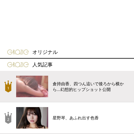
gravure-grazie
オリジナル
gravure-grazie
人気記事
倉持由香、四つん這いで後ろから横か
ら…幻想的ヒップショット公開
星野琴、あふれ出す色香