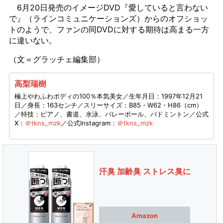
6月20日発売のイメージDVD『愛していると言わない
で』（ラインコミュニケーションズ）からのオフショッ
トのようで、ファンの同DVDに対する期待は高まる一方
に違いない。
（文＝グラッチェ編集部）
高梨瑞樹
極上やわふわボディの100％本気美女／生年月日：1997年12月21
日／身長：163センチ／スリーサイズ：B85・W62・H86（cm）
／特技：ピアノ、書道、水泳、バレーボール、バドミントン／公式
X：
＠tkns_mzk
／公式Instagram：
＠tkns_mzk
汗臭 加齢臭 ストレス臭に
Amazon