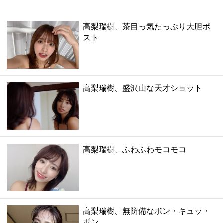
高梨瑞樹、茶目っ気たっぷり大胆ポ
スト
高梨瑞樹、盛沢山な天才ショット
高梨瑞樹、ふわふわモコモコ
高梨瑞樹、無防備なボン・キュッ・
ボン