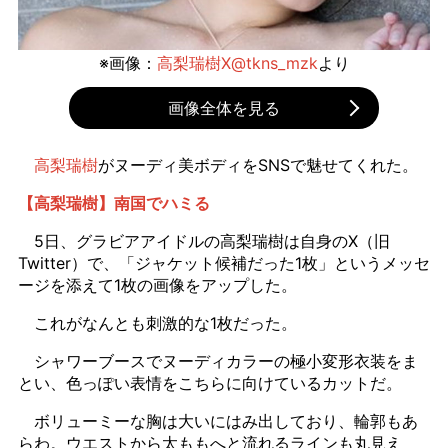
※画像：
高梨瑞樹X@tkns_mzk
より
画像全体を見る
高梨瑞樹
がヌーディ美ボディをSNSで魅せてくれた。
【高梨瑞樹】南国でハミる
5日、グラビアアイドルの高梨瑞樹は自身のX（旧
Twitter）で、「ジャケット候補だった1枚」というメッセ
ージを添えて1枚の画像をアップした。
これがなんとも刺激的な1枚だった。
シャワーブースでヌーディカラーの極小変形衣装をま
とい、色っぽい表情をこちらに向けているカットだ。
ボリューミーな胸は大いにはみ出しており、輪郭もあ
らわ。ウエストから太ももへと流れるラインも丸見え