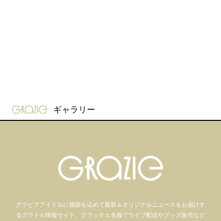
gravure-grazie
ギャラリー
グラビアアイドル
に感謝を込めて
最新＆オリジナルニュースをお届けす
るグラドル情報サイト。
グラッチェ名義で
ライブ配信や
グッズ販売など