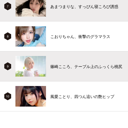
あまつまりな、すっぴん寝ころび誘惑
7
こおりちゃん、衝撃のグラマラス
8
篠崎こころ、テーブル上のふっくら桃尻
9
風愛ことり、四つん這いの艶ヒップ
10