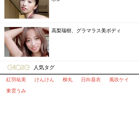
高梨瑞樹、グラマラス美ボディ
gravure-grazie
人気タグ
紅羽祐美
けんけん
柳丸
日向葵衣
風吹ケイ
東雲うみ