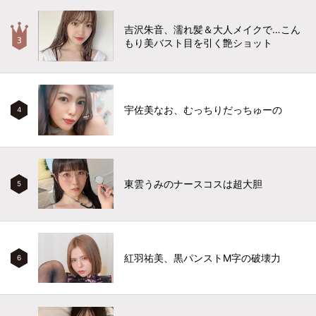
吉沢朱音、濡れ髪＆大人メイクで…こん
もり美バスト目を引く艶ショット
宇佐美なお、むっちりだっちゅーの
4
東雲うみのナースコスは超大胆
5
紅羽祐美、黒パンストM字の破壊力
6