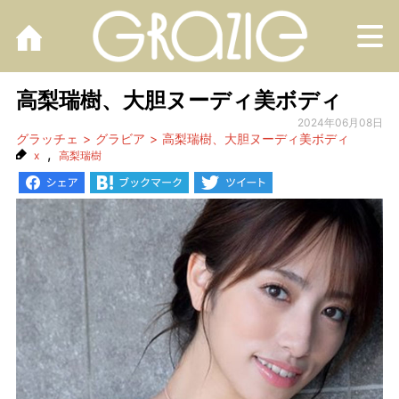
M
高梨瑞樹、大胆ヌーディ美ボディ
2024年06月08日
グラッチェ
グラビア
高梨瑞樹、大胆ヌーディ美ボディ
,
x
高梨瑞樹