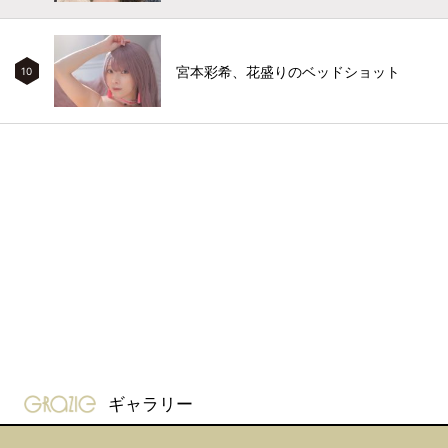
宮本彩希、花盛りのベッドショット
10
gravure-grazie
ギャラリー