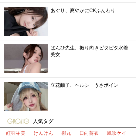
あぐり、爽やかにCKふんわり
ばんぴ先生、振り向きピタピタ水着
美女
立花繭子、ヘルシーうさボイン
gravure-grazie
人気タグ
紅羽祐美
けんけん
柳丸
日向葵衣
風吹ケイ