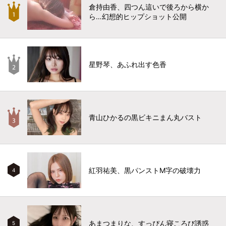
倉持由香、四つん這いで後ろから横か
ら…幻想的ヒップショット公開
星野琴、あふれ出す色香
青山ひかるの黒ビキニまん丸バスト
紅羽祐美、黒パンストM字の破壊力
4
あまつまりな、すっぴん寝ころび誘惑
5