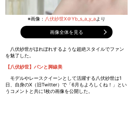
※画像：
八伏紗世X＠Yb_s_a_y_a
より
画像全体を見る
八伏紗世がほれぼれするような超絶スタイルでファン
を魅了した。
【八伏紗世】パンと脚線美
モデルやレースクイーンとして活躍する八伏紗世は1
日、自身のX（旧Twitter）で「6月もよろしくね！」とい
うコメントと共に1枚の画像を公開した。