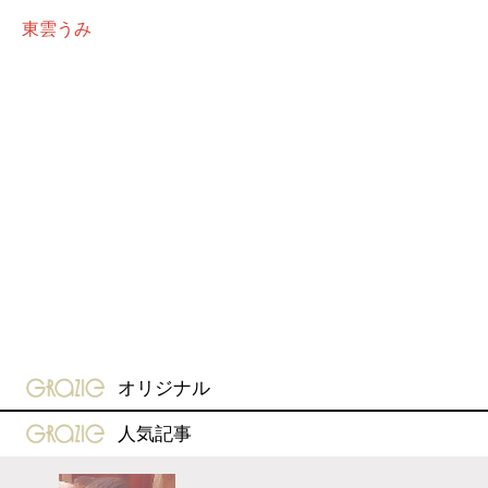
東雲うみ
gravure-grazie
オリジナル
gravure-grazie
人気記事