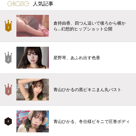
gravure-grazie
人気記事
倉持由香、四つん這いで後ろから横か
ら…幻想的ヒップショット公開
星野琴、あふれ出す色香
青山ひかるの黒ビキニまん丸バスト
青山ひかる、冬仕様ビキニで圧巻ボディ
4