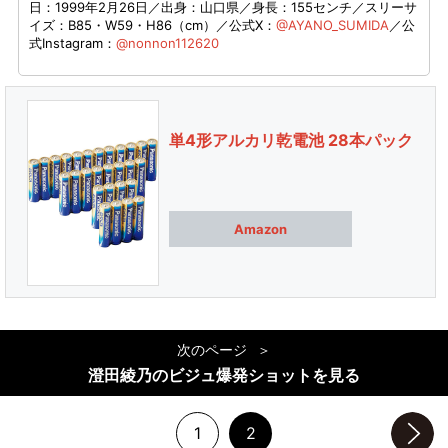
日：1999年2月26日／出身：山口県／身長：155センチ／スリーサ
イズ：B85・W59・H86（cm）／公式X：
@AYANO_SUMIDA
／公
式Instagram：
@nonnon112620
単4形アルカリ乾電池 28本パック
Amazon
次のページ
澄田綾乃のビジュ爆発ショットを見る
1
2
次のページへ