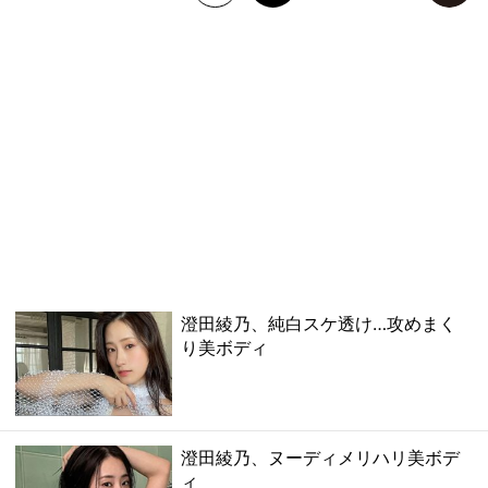
澄田綾乃、純白スケ透け…攻めまく
り美ボディ
澄田綾乃、ヌーディメリハリ美ボデ
ィ