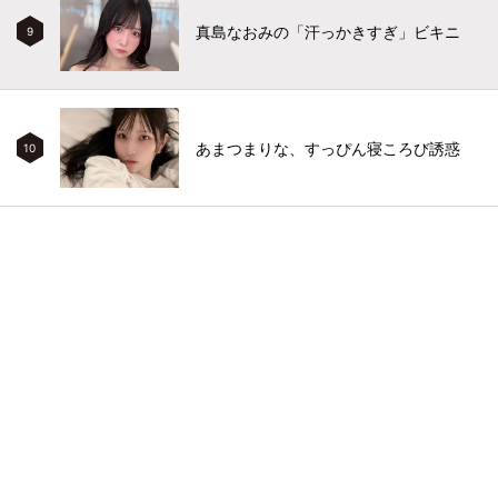
真島なおみの「汗っかきすぎ」ビキニ
9
あまつまりな、すっぴん寝ころび誘惑
10