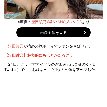
※画像：
澄田綾乃X@AYANO_SUMIDA
より
画像全体を見る
澄田綾乃
が強めの艶ボディでファンを喜ばせた。
【澄田綾乃】魅力的にもほどがあるグラ
24日、グラビアアイドルの澄田綾乃は自身のX（旧
Twitter）で、「おはよ〜」と1枚の画像をアップした。