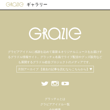
gravure-grazie
ギャラリー
グラビアアイドル
に感謝を込めて
最新＆オリジナルニュースをお届けす
るグラドル情報サイト。
グラッチェ名義で
ライブ配信や
グッズ販売など
も
展開するグラドル総合プロジェクトのメディアです。
月別アーカイブ 【過去の記事を読むならこちらから】▼
グラッチェとは
グラビアアイドル一覧
会社概要