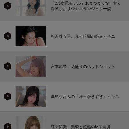
「2.5次元モデル」あまつまりな、甘く
5
過激なオリジナルランジェリー姿
相沢菜々子、真っ暗闇の艶赤ビキニ
6
宮本彩希、花盛りのベッドショット
7
真島なおみの「汗っかきすぎ」ビキニ
8
紅羽祐美、美貌と超越のM字開脚
9