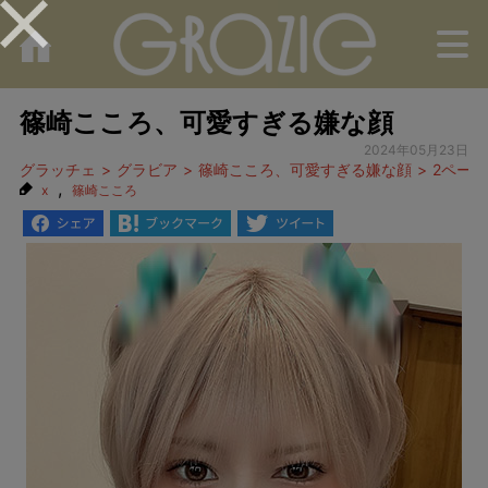
M
篠崎こころ、可愛すぎる嫌な顔
2024年05月23日
グラッチェ
グラビア
篠崎こころ、可愛すぎる嫌な顔
2ペー
,
x
篠崎こころ