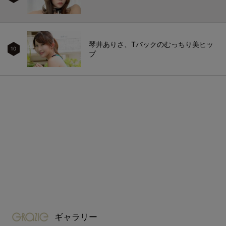
琴井ありさ、Tバックのむっちり美ヒッ
10
プ
gravure-grazie
ギャラリー