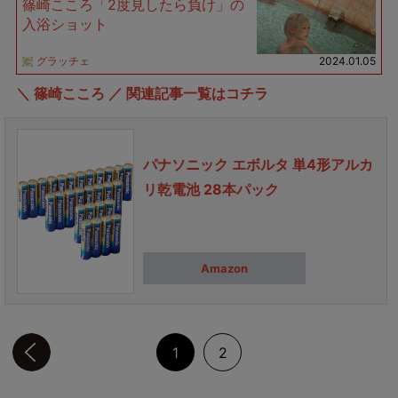
篠崎こころ「2度見したら負け」の
入浴ショット
グラッチェ
2024.01.05
＼ 篠崎こころ ／ 関連記事一覧はコチラ
パナソニック エボルタ 単4形アルカ
リ乾電池 28本パック
Amazon
前のページへ
1
2