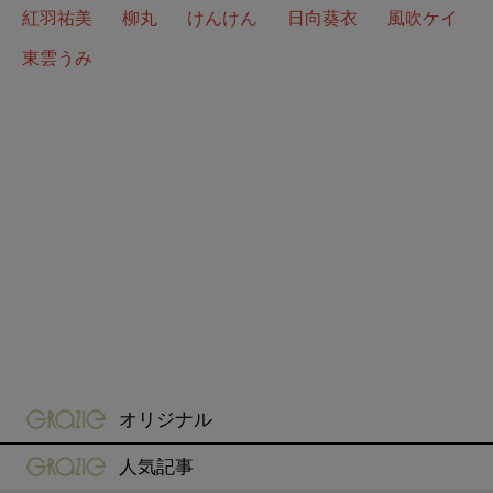
紅羽祐美
柳丸
けんけん
日向葵衣
風吹ケイ
東雲うみ
gravure-grazie
オリジナル
gravure-grazie
人気記事