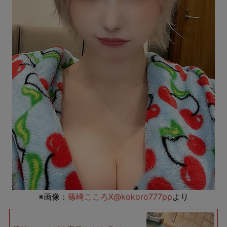
※画像：
篠崎こころX@kokoro777pp
より