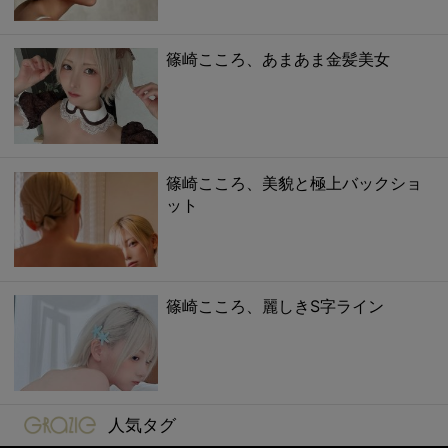
篠崎こころ、あまあま金髪美女
篠崎こころ、美貌と極上バックショ
ット
篠崎こころ、麗しきS字ライン
gravure-grazie
人気タグ