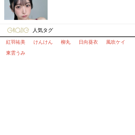
gravure-grazie
人気タグ
紅羽祐美
けんけん
柳丸
日向葵衣
風吹ケイ
東雲うみ