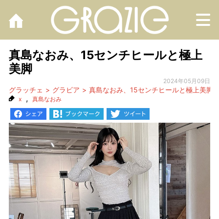
M
真島なおみ、15センチヒールと極上
美脚
2024年05月09日
グラッチェ
グラビア
真島なおみ、15センチヒールと極上美脚
,
x
真島なおみ