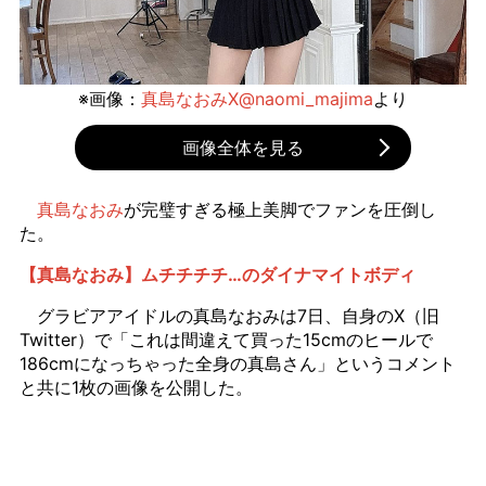
※画像：
真島なおみX@naomi_majima
より
画像全体を見る
真島なおみ
が完璧すぎる極上美脚でファンを圧倒し
た。
【真島なおみ】ムチチチチ…のダイナマイトボディ
グラビアアイドルの真島なおみは7日、自身のX（旧
Twitter）で「これは間違えて買った15cmのヒールで
186cmになっちゃった全身の真島さん」というコメント
と共に1枚の画像を公開した。