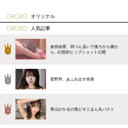
gravure-grazie
オリジナル
gravure-grazie
人気記事
倉持由香、四つん這いで後ろから横か
ら…幻想的ヒップショット公開
星野琴、あふれ出す色香
青山ひかるの黒ビキニまん丸バスト