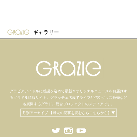
gravure-grazie
ギャラリー
グラビアアイドル
に感謝を込めて
最新＆オリジナルニュースをお届けす
るグラドル情報サイト。
グラッチェ名義で
ライブ配信や
グッズ販売など
も
展開するグラドル総合プロジェクトのメディアです。
月別アーカイブ 【過去の記事を読むならこちらから】▼