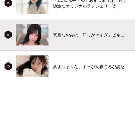
「2.5次元モデル」あまつまりな、甘く
8
過激なオリジナルランジェリー姿
真島なおみの「汗っかきすぎ」ビキニ
9
あまつまりな、すっぴん寝ころび誘惑
10