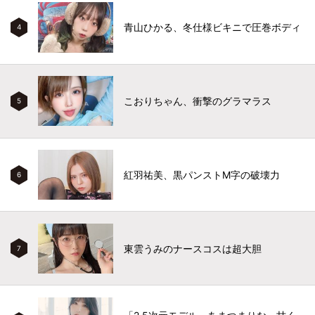
青山ひかる、冬仕様ビキニで圧巻ボディ
4
こおりちゃん、衝撃のグラマラス
5
紅羽祐美、黒パンストM字の破壊力
6
東雲うみのナースコスは超大胆
7